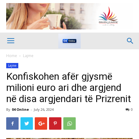
Home
Lajme
Lajme
Konfiskohen afër gjysmë
milioni euro ari dhe argjend
në disa argjendari të Prizrenit
By
04 Online
-
July 26, 2024
0