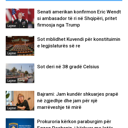
Senati amerikan konfirmon Eric Wendt
si ambasador të ri në Shqipëri, pritet
firmosja nga Trump
Lajme
Sot mblidhet Kuvendi për konstituimin
e legjislaturës së re
Lajme
Sot deri në 38 gradë Celsius
Lajme
Bajrami: Jam kundër shkuarjes prapë
në zgjedhje dhe jam për një
marrëveshje të mirë
Lajme
Prokuroria kërkon paraburgim për