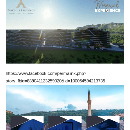
https://www.facebook.com/permalink.php?
story_fbid=889041123259020&id=100064594213735