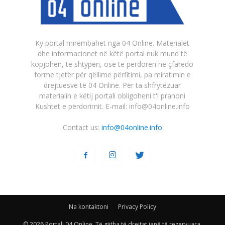
Ky portal mirëmbahet nga 04 Online. Materialet
dhe informacionet në këtë portal nuk mund të
kopjohen, të shtypen, ose të përdoren në çfarëdo
forme tjetër për qëllime përfitimi, pa miratimin e
drejtuesve të 04 Online. Për ta shfrytëzuar
materialin e këtij portali obligoheni t'i pranoni
Kushtet e përdorimit. E-mail: info@04online.info
Contact us:
info@04online.info
Na kontaktoni
Privacy Policy
© 2026 Portali 04 Online. Të gjitha të drejtat janë të rezervuara.