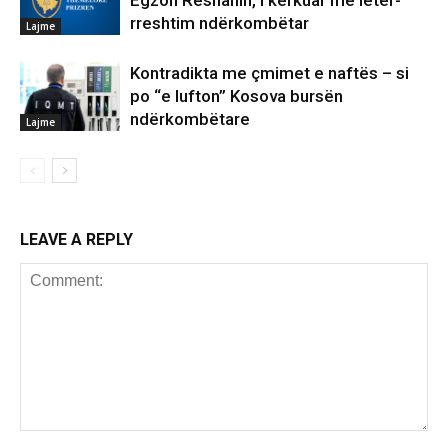
Egzon Reshanin, i kërkuar me letër-
rreshtim ndërkombëtar
Lajme
Kontradikta me çmimet e naftës – si
po “e lufton” Kosova bursën
ndërkombëtare
Lajme
LEAVE A REPLY