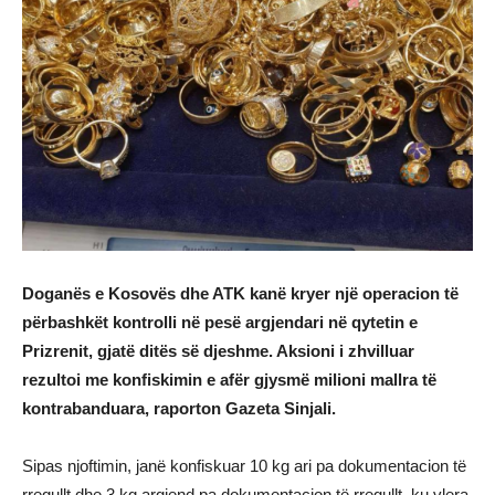
Doganës e Kosovës dhe ATK kanë kryer një operacion të
përbashkët kontrolli në pesë argjendari në qytetin e
Prizrenit, gjatë ditës së djeshme. Aksioni i zhvilluar
rezultoi me konfiskimin e afër gjysmë milioni mallra të
kontrabanduara, raporton Gazeta Sinjali.
Sipas njoftimin, janë konfiskuar 10 kg ari pa dokumentacion të
rregullt dhe 3 kg argjend pa dokumentacion të rregullt, ku vlera