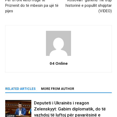
Për tri orë këto rrugë të
Kosovari “gdhend” në trup
Prizrenit do të mbesin pa ujë të
historinë e popullit shqiptar
pijes
(VIDEO)
04 Online
RELATED ARTICLES
MORE FROM AUTHOR
Deputeti i Ukrainës i reagon
Zelenskyyt: Gabim diplomatik, do të
vazhdoj të luftoj për pavarësinë e
Lajme