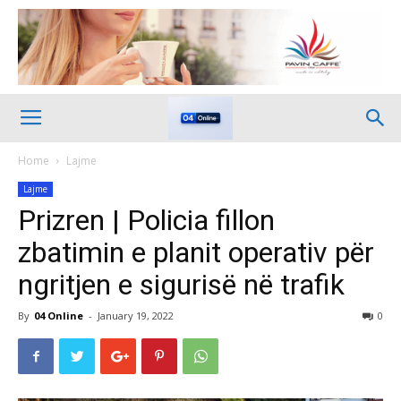
Home
Lajme
Lajme
Prizren | Policia fillon
zbatimin e planit operativ për
ngritjen e sigurisë në trafik
By
04 Online
-
January 19, 2022
0