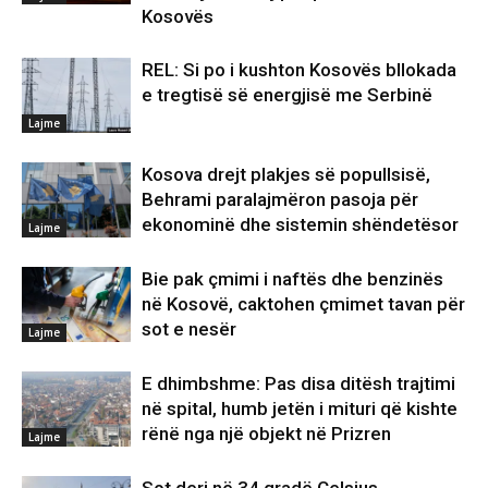
Kosovës
REL: Si po i kushton Kosovës bllokada
e tregtisë së energjisë me Serbinë
Lajme
Kosova drejt plakjes së popullsisë,
Behrami paralajmëron pasoja për
ekonominë dhe sistemin shëndetësor
Lajme
Bie pak çmimi i naftës dhe benzinës
në Kosovë, caktohen çmimet tavan për
sot e nesër
Lajme
E dhimbshme: Pas disa ditësh trajtimi
në spital, humb jetën i mituri që kishte
rënë nga një objekt në Prizren
Lajme