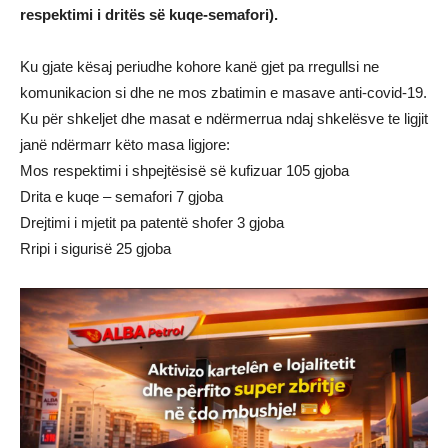
respektimi i dritës së kuqe-semafori).
Ku gjate kësaj periudhe kohore kanë gjet pa rregullsi ne
komunikacion si dhe ne mos zbatimin e masave anti-covid-19.
Ku për shkeljet dhe masat e ndërmerrua ndaj shkelësve te ligjit
janë ndërmarr këto masa ligjore:
Mos respektimi i shpejtësisë së kufizuar 105 gjoba
Drita e kuqe – semafori 7 gjoba
Drejtimi i mjetit pa patentë shofer 3 gjoba
Rripi i sigurisë 25 gjoba