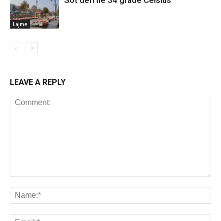
Sot deri në 34 gradë Celsius
Lajme
LEAVE A REPLY