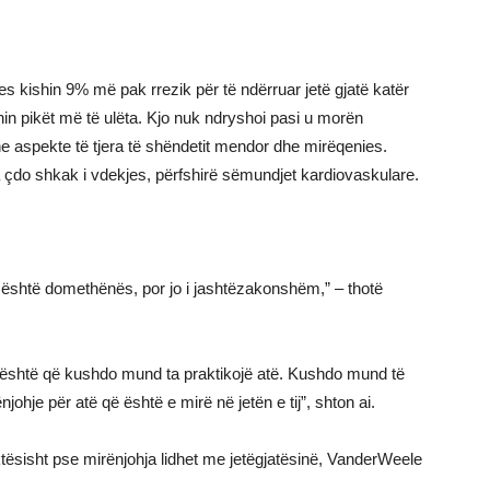
s kishin 9% më pak rrezik për të ndërruar jetë gjatë katër
in pikët më të ulëta. Kjo nuk ndryshoi pasi u morën
e aspekte të tjera të shëndetit mendor dhe mirëqenies.
 çdo shkak i vdekjes, përfshirë sëmundjet kardiovaskulare.
është domethënës, por jo i jashtëzakonshëm,” – thotë
 është që kushdo mund ta praktikojë atë. Kushdo mund të
johje për atë që është e mirë në jetën e tij”, shton ai.
ktësisht pse mirënjohja lidhet me jetëgjatësinë, VanderWeele