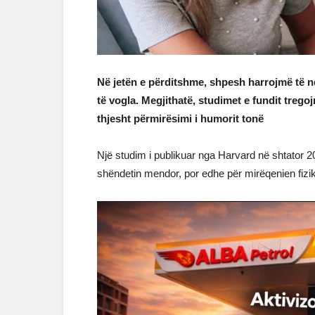
Në jetën e përditshme, shpesh harrojmë të n
të vogla. Megjithatë, studimet e fundit treg
thjesht përmirësimi i humorit tonë
Një studim i publikuar nga Harvard në shtator 
shëndetin mendor, por edhe për mirëqenien fizik