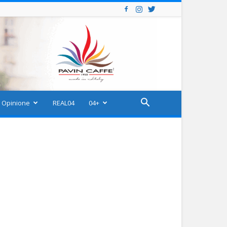
Opinione
REAL04
04+