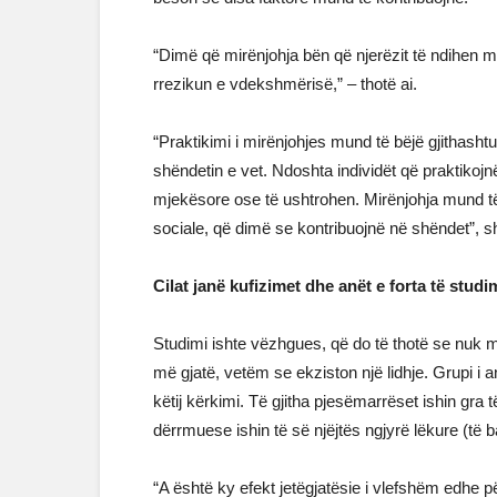
“Dimë që mirënjohja bën që njerëzit të ndihen më
rrezikun e vdekshmërisë,” – thotë ai.
“Praktikimi i mirënjohjes mund të bëjë gjithashtu
shëndetin e vet. Ndoshta individët që praktikoj
mjekësore ose të ushtrohen. Mirënjohja mund t
sociale, që dimë se kontribuojnë në shëndet”, s
Cilat janë kufizimet dhe anët e forta të studi
Studimi ishte vëzhgues, që do të thotë se nuk mu
më gjatë, vetëm se ekziston një lidhje. Grupi i 
këtij kërkimi. Të gjitha pjesëmarrëset ishin gr
dërrmuese ishin të së njëjtës ngjyrë lëkure (të b
“A është ky efekt jetëgjatësie i vlefshëm edhe p