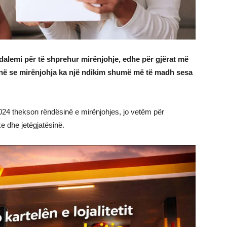
dalemi për të shprehur mirënjohje, edhe për gjërat më
ojnë se mirënjohja ka një ndikim shumë më të madh sesa
2024 thekson rëndësinë e mirënjohjes, jo vetëm për
e dhe jetëgjatësinë.