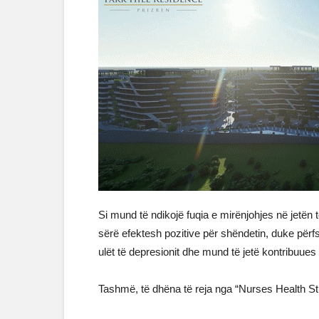
Si mund të ndikojë fuqia e mirënjohjes në jetën t
sërë efektesh pozitive për shëndetin, duke për
ulët të depresionit dhe mund të jetë kontribuue
Tashmë, të dhëna të reja nga “Nurses Health St