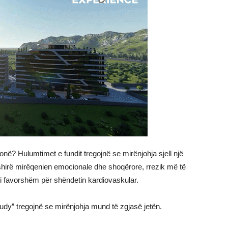
onë? Hulumtimet e fundit tregojnë se mirënjohja sjell një
fshirë mirëqenien emocionale dhe shoqërore, rrezik më të
s i favorshëm për shëndetin kardiovaskular.
udy” tregojnë se mirënjohja mund të zgjasë jetën.