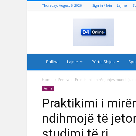
Thursday, August 6, 2026
Sign in / Join
Lajme
S
04
Online
Ballina
Lajme
Përtej Shijes
Spo
Home
Femra
Praktikimi i mirënjohjes mund t’ju nd
Femra
Praktikimi i mirë
ndihmojë të jeton
studimi të ri