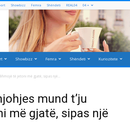
port
Showbizz
Femra
Shëndeti
REAL04
04 +
rt
Showbizz
Femra
Shëndeti
Kuriozitete
ihmojë të jetoni më gjatë, sipas një...
njohjes mund t’ju
i më gjatë, sipas një