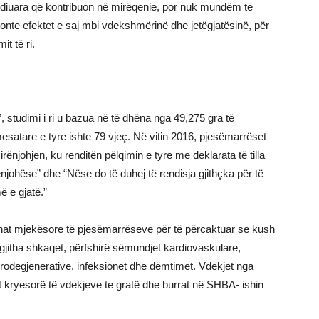
tudiuara që kontribuon në mirëqenie, por nuk mundëm të
nte efektet e saj mbi vdekshmërinë dhe jetëgjatësinë, për
t të ri.
 studimi i ri u bazua në të dhëna nga 49,275 gra të
satare e tyre ishte 79 vjeç. Në vitin 2016, pjesëmarrëset
ënjohjen, ku renditën pëlqimin e tyre me deklarata të tilla
njohëse” dhe “Nëse do të duhej të rendisja gjithçka për të
ë e gjatë.”
ënat mjekësore të pjesëmarrëseve për të përcaktuar se kush
 gjitha shkaqet, përfshirë sëmundjet kardiovaskulare,
rodegjenerative, infeksionet dhe dëmtimet. Vdekjet nga
 kryesorë të vdekjeve te gratë dhe burrat në SHBA- ishin