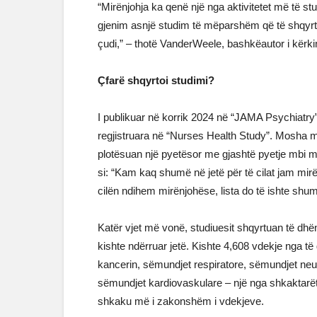
“Mirënjohja ka qenë një nga aktivitetet më të s
gjenim asnjë studim të mëparshëm që të shqyrto
çudi,” – thotë VanderWeele, bashkëautor i kërkimi
Çfarë shqyrtoi studimi?
I publikuar në korrik 2024 në “JAMA Psychiatry”,
regjistruara në “Nurses Health Study”. Mosha me
plotësuan një pyetësor me gjashtë pyetje mbi mir
si: “Kam kaq shumë në jetë për të cilat jam mirë
cilën ndihem mirënjohëse, lista do të ishte shum
Katër vjet më vonë, studiuesit shqyrtuan të dh
kishte ndërruar jetë. Kishte 4,608 vdekje nga të
kancerin, sëmundjet respiratore, sëmundjet neu
sëmundjet kardiovaskulare – një nga shkaktarët
shkaku më i zakonshëm i vdekjeve.