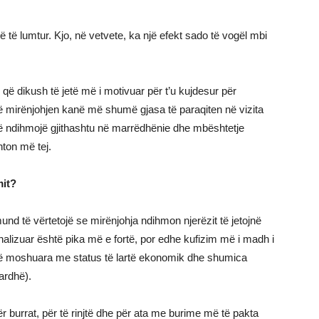
 të lumtur. Kjo, në vetvete, ka një efekt sado të vogël mbi
 që dikush të jetë më i motivuar për t’u kujdesur për
në mirënjohjen kanë më shumë gjasa të paraqiten në vizita
ë ndihmojë gjithashtu në marrëdhënie dhe mbështetje
hton më tej.
mit?
nd të vërtetojë se mirënjohja ndihmon njerëzit të jetojnë
analizuar është pika më e fortë, por edhe kufizim më i madh i
a të moshuara me status të lartë ekonomik dhe shumica
ardhë).
ër burrat, për të rinjtë dhe për ata me burime më të pakta