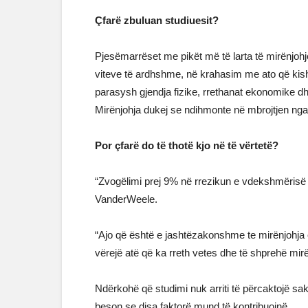
Çfarë zbuluan studiuesit?
Pjesëmarrëset me pikët më të larta të mirënjohje
viteve të ardhshme, në krahasim me ato që kish
parasysh gjendja fizike, rrethanat ekonomike dh
Mirënjohja dukej se ndihmonte në mbrojtjen nga
Por çfarë do të thotë kjo në të vërtetë?
“Zvogëlimi prej 9% në rrezikun e vdekshmërisë 
VanderWeele.
“Ajo që është e jashtëzakonshme te mirënjohja
vërejë atë që ka rreth vetes dhe të shprehë mirën
Ndërkohë që studimi nuk arriti të përcaktojë sa
beson se disa faktorë mund të kontribuojnë.