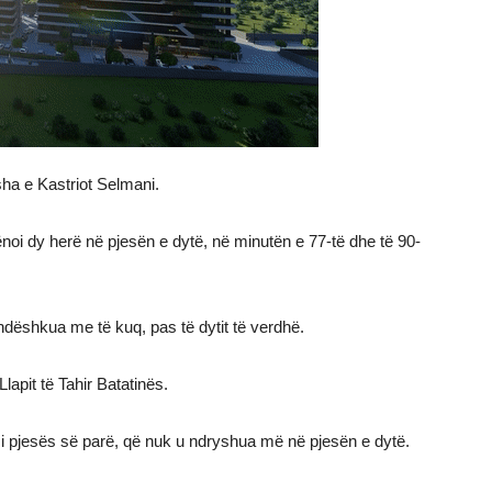
sha e Kastriot Selmani.
ënoi dy herë në pjesën e dytë, në minutën e 77-të dhe të 90-
 ndëshkua me të kuq, pas të dytit të verdhë.
Llapit të Tahir Batatinës.
tat i pjesës së parë, që nuk u ndryshua më në pjesën e dytë.