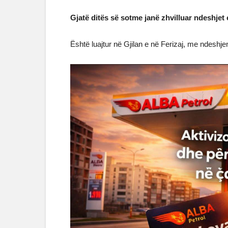
Gjatë ditës së sotme janë zhvilluar ndeshjet e
Është luajtur në Gjilan e në Ferizaj, me ndeshje