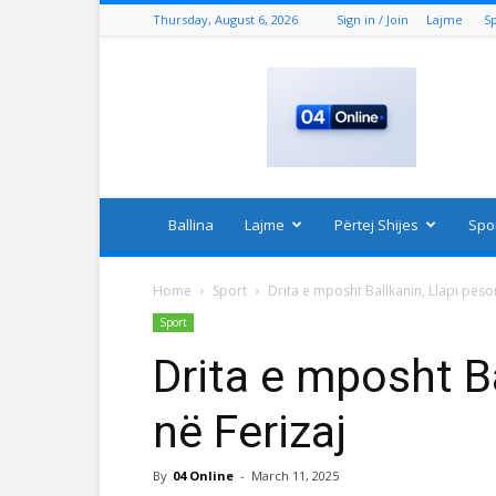
Thursday, August 6, 2026
Sign in / Join
Lajme
S
04
Online
Ballina
Lajme
Përtej Shijes
Spo
Home
Sport
Drita e mposht Ballkanin, Llapi pëso
Sport
Drita e mposht B
në Ferizaj
By
04 Online
-
March 11, 2025