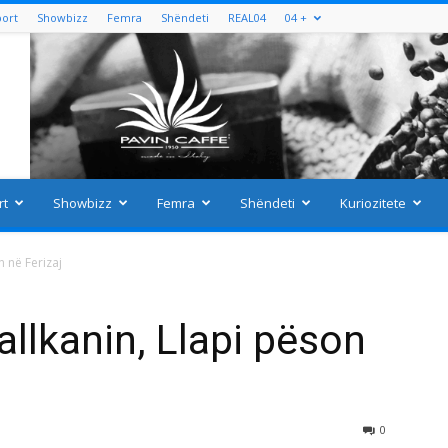
port
Showbizz
Femra
Shëndeti
REAL04
04 +
rt
Showbizz
Femra
Shëndeti
Kuriozitete
n në Ferizaj
allkanin, Llapi pëson
0