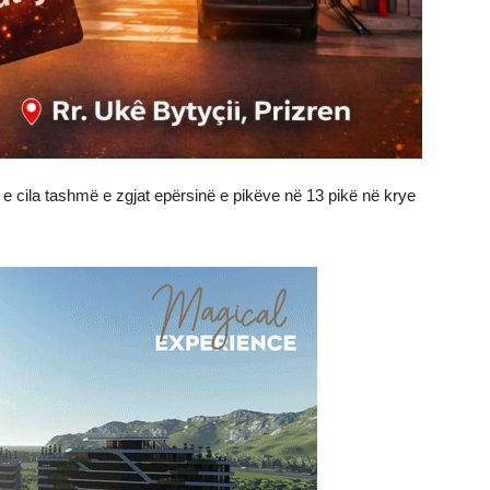
se, e cila tashmë e zgjat epërsinë e pikëve në 13 pikë në krye