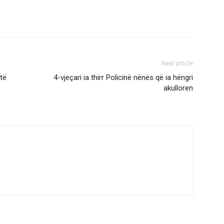
Next article
të
4-vjeçari ia thirr Policinë nënës që ia hëngri
akulloren