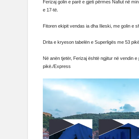
Ferizaj golin e parë e gjeti përmes Nafiut në min
e 17-të.
Fitoren ekipit vendas ia dha Ilieski, me golin e 
Drita e kryeson tabelën e Superligës me 53 pikë 
Në anën tjetër, Ferizaj është ngjitur në vendin e
pikë./Express