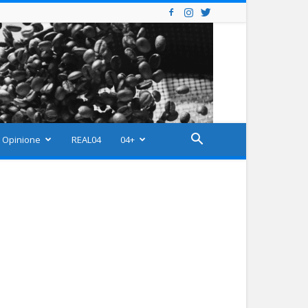
Opinione
REAL04
04+