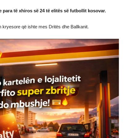
 para të xhiros së 24 të elitës së futbollit kosovar.
n kryesore që ishte mes Dritës dhe Ballkanit.