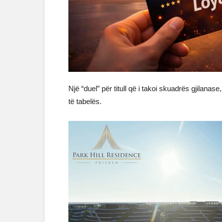
Një “duel” për titull që i takoi skuadrës gjilana
të tabelës.