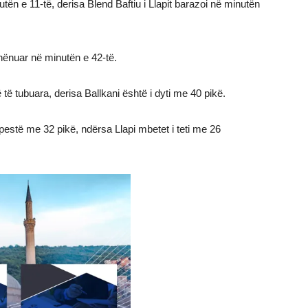
utën e 11-të, derisa Blend Baftiu i Llapit barazoi në minutën
shënuar në minutën e 42-të.
të tubuara, derisa Ballkani është i dyti me 40 pikë.
 pestë me 32 pikë, ndërsa Llapi mbetet i teti me 26