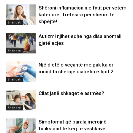
Shëroni inflamacionin e fytit për vetëm
katër orë: Tretësira për shërim të
shpejtë!
Shëndeti
Autizmi njihet edhe nga disa anomali
gjatë ecjes
Shëndeti
Një dietë e veçantë me pak kalori
mund ta shërojë diabetin e tipit 2
Shëndeti
Cilat janë shkaqet e astmës?
Shëndeti
Simptomat që paralajmërojnë
funksionit të keq të veshkave