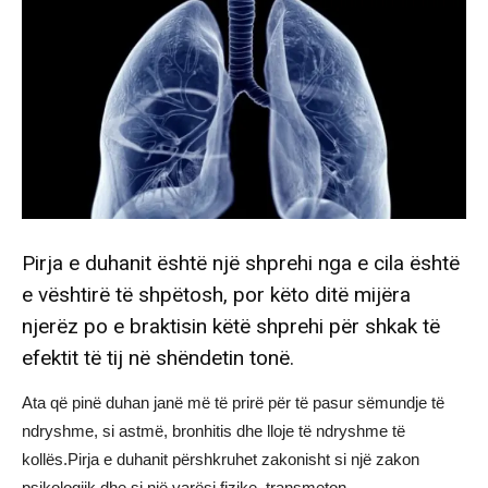
Pirja e duhanit është një shprehi nga e cila është
e vështirë të shpëtosh, por këto ditë mijëra
njerëz po e braktisin këtë shprehi për shkak të
efektit të tij në shëndetin tonë.
Ata që pinë duhan janë më të prirë për të pasur sëmundje të
ndryshme, si astmë, bronhitis dhe lloje të ndryshme të
kollës.Pirja e duhanit përshkruhet zakonisht si një zakon
psikologjik dhe si një varësi fizike, transmeton