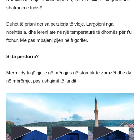
shafranin e Indisë.
Duhet të prisni derisa përzierja të vlojë. Largojeni nga
nxehtësia, dhe lëreni atë në një temperaturë të dhomës për t’u
ftohur. Më pas mbajeni pijen në frigorifer.
Si ta përdorni?
Merrni dy lugë gjelle në mëngjes në stomak të zbrazët dhe dy
në mbrëmje, pas ushqimit të fundit.