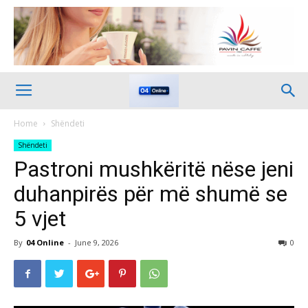
Home
Shëndeti
Shëndeti
Pastroni mushkëritë nëse jeni
duhanpirës për më shumë se
5 vjet
By
04 Online
-
June 9, 2026
0