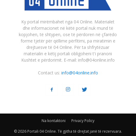
Ky portal mirëmbahet nga 04 Online. Materialet
dhe informacionet në këtë portal nuk mund të
kopjohen, të shtypen, ose të përdoren në çfarëdo
forme tjetër për qëllime përfitimi, pa miratimin e
drejtuesve të 04 Online. Për ta shfrytëzuar
materialin e këtij portali obligoheni t'i pranoni
Kushtet e përdorimit. E-mail: info@04online.info
Contact us:
info@04online.info
Na kontaktoni
Privacy Policy
© 2026 Portali 04 Online. Të gjitha të drejtat janë të rezervuara.