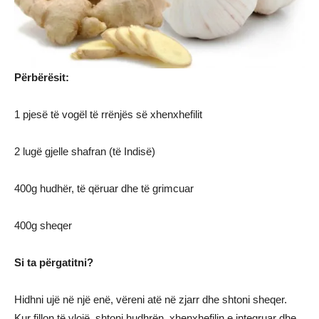
Përbërësit:
1 pjesë të vogël të rrënjës së xhenxhefilit
2 lugë gjelle shafran (të Indisë)
400g hudhër, të qëruar dhe të grimcuar
400g sheqer
Si ta përgatitni?
Hidhni ujë në një enë, vëreni atë në zjarr dhe shtoni sheqer.
Kur fillon të vlojë, shtoni hudhrën, xhenxhefilin e integruar dhe