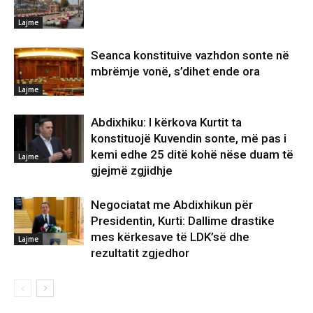
Lajme
Seanca konstituive vazhdon sonte në
mbrëmje vonë, s’dihet ende ora
Lajme
Abdixhiku: I kërkova Kurtit ta
konstituojë Kuvendin sonte, më pas i
kemi edhe 25 ditë kohë nëse duam të
Lajme
gjejmë zgjidhje
Negociatat me Abdixhikun për
Presidentin, Kurti: Dallime drastike
mes kërkesave të LDK’së dhe
Lajme
rezultatit zgjedhor