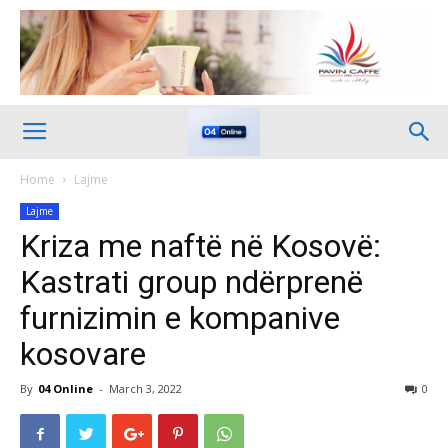
Home
Lajme
Lajme
Kriza me naftë në Kosovë:
Kastrati group ndërprenë
furnizimin e kompanive
kosovare
By
04 Online
-
March 3, 2022
0