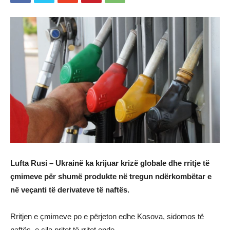
Lufta Rusi – Ukrainë ka krijuar krizë globale dhe rritje të
çmimeve për shumë produkte në tregun ndërkombëtar e
në veçanti të derivateve të naftës.
Rritjen e çmimeve po e përjeton edhe Kosova, sidomos të
naftës, e cila pritet të rritet ende.