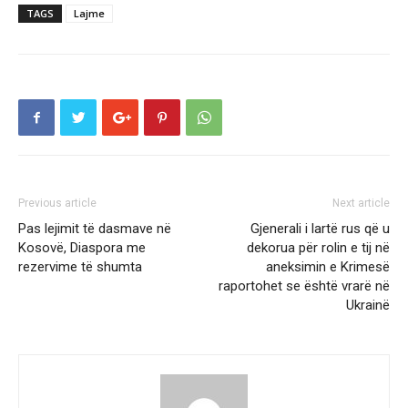
TAGS
Lajme
Previous article
Next article
Pas lejimit të dasmave në
Gjenerali i lartë rus që u
Kosovë, Diaspora me
dekorua për rolin e tij në
rezervime të shumta
aneksimin e Krimesë
raportohet se është vrarë në
Ukrainë