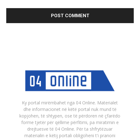
Ky portal mirëmbahet nga 04 Online. Materialet
dhe informacionet në këtë portal nuk mund të
kopjohen, të shtypen, ose të përdoren në çfarëdo
forme tjetër për qëllime përfitimi, pa miratimin e
drejtuesve të 04 Online. Për ta shfrytëzuar
materialin e këtij portali obligoheni t'i pranoni