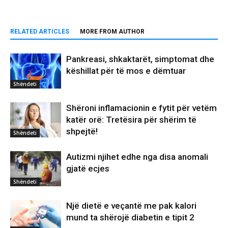
RELATED ARTICLES
MORE FROM AUTHOR
Pankreasi, shkaktarët, simptomat dhe
këshillat për të mos e dëmtuar
Shëndeti
Shëroni inflamacionin e fytit për vetëm
katër orë: Tretësira për shërim të
shpejtë!
Shëndeti
Autizmi njihet edhe nga disa anomali
gjatë ecjes
Shëndeti
Një dietë e veçantë me pak kalori
mund ta shërojë diabetin e tipit 2