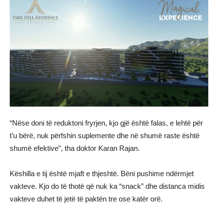
“Nëse doni të reduktoni fryrjen, kjo gjë është falas, e lehtë për
t’u bërë, nuk përfshin suplemente dhe në shumë raste është
shumë efektive”, tha doktor Karan Rajan.
Këshilla e tij është mjaft e thjeshtë. Bëni pushime ndërmjet
vakteve. Kjo do të thotë që nuk ka “snack” dhe distanca midis
vakteve duhet të jetë të paktën tre ose katër orë.