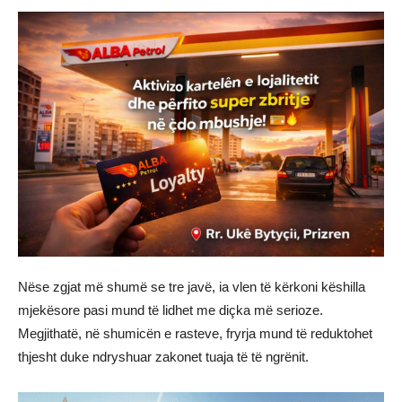
Nëse zgjat më shumë se tre javë, ia vlen të kërkoni këshilla
mjekësore pasi mund të lidhet me diçka më serioze.
Megjithatë, në shumicën e rasteve, fryrja mund të reduktohet
thjesht duke ndryshuar zakonet tuaja të të ngrënit.