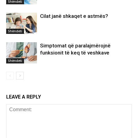
Shëndeti
Cilat janë shkaqet e astmës?
Shëndeti
Simptomat që paralajmërojnë
funksionit të keq të veshkave
Shëndeti
LEAVE A REPLY