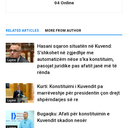
04 Online
RELATED ARTICLES
MORE FROM AUTHOR
Hasani sqaron situatën në Kuvend:
S’shkohet në zgjedhje me
automatizëm nëse s’ka konstituim,
Lajme
pasojat juridike pas afatit janë më të
rënda
Kurti: Konstituimi i Kuvendit pa
marrëveshje për presidentin çon drejt
shpërndarjes së re
Lajme
Bugaqku: Afati për konstituimin e
Kuvendit skadon nesër
Lajme