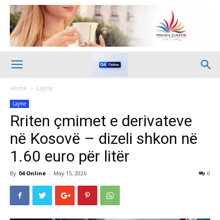
Home
Lajme
Lajme
Rriten çmimet e derivateve
në Kosovë – dizeli shkon në
1.60 euro për litër
By
04 Online
-
May 15, 2026
0