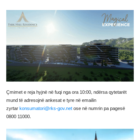
Çmimet e reja hyjnë në fuqi nga ora 10:00, ndërsa qytetarët
mund të adresojnë ankesat e tyre në emailin
zyrtar
konsumatori@rks-gov.net
ose në numrin pa pagesë
0800 11000.