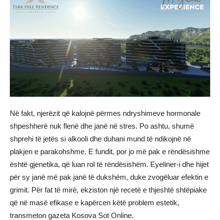
Në fakt, njerëzit që kalojnë përmes ndryshimeve hormonale
shpeshherë nuk flenë dhe janë në stres. Po ashtu, shumë
shprehi të jetës si alkooli dhe duhani mund të ndikojnë në
plakjen e parakohshme. E fundit, por jo më pak e rëndësishme
është gjenetika, që luan rol të rëndësishëm. Eyeliner-i dhe hijet
për sy janë më pak janë të dukshëm, duke zvogëluar efektin e
grimit. Për fat të mirë, ekziston një recetë e thjeshtë shtëpiake
që në masë efikase e kapërcen këtë problem estetik,
transmeton gazeta Kosova Sot Online.