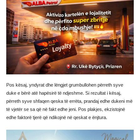
Pos kësaj, yndyrat dhe lëngjet grumbullohen përreth syve
duke e bërë atë hapësirë të ndjeshme. Si rezultat i kësaj,
përreth syve shfaqen qeska të errëta, prandaj edhe dukeni më
të vjetër se sa që në fakt edhe jeni. Pos plakjes, ekzistojnë
edhe faktorë tjerë që ndikojnë në qeskat e ënjtura.