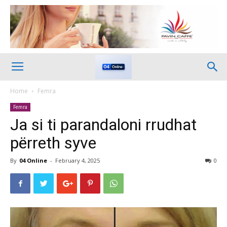
Home
Femra
Femra
Ja si ti parandaloni rrudhat
përreth syve
By
04 Online
-
February 4, 2025
0