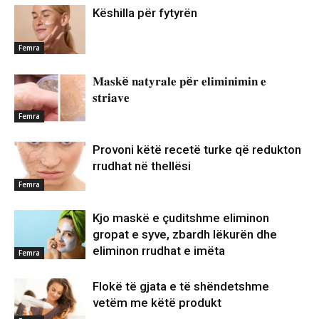
Këshilla për fytyrën
Femra
𝐌𝐚𝐬𝐤ë 𝐧𝐚𝐭𝐲𝐫𝐚𝐥𝐞 𝐩ë𝐫 𝐞𝐥𝐢𝐦𝐢𝐧𝐢𝐦𝐢𝐧 𝐞
𝐬𝐭𝐫𝐢𝐚𝐯𝐞
Femra
Provoni këtë recetë turke që redukton
rrudhat në thellësi
Femra
Kjo maskë e çuditshme eliminon
gropat e syve, zbardh lëkurën dhe
eliminon rrudhat e imëta
Femra
Flokë të gjata e të shëndetshme
vetëm me këtë produkt