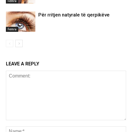
Femra
Për rritjen natyrale të qerpikëve
Femra
LEAVE A REPLY