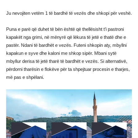
Ju nevojiten vetëm 1 të bardhë të vezës dhe shkopi për veshë.
Puna e parë që duhet të bën është që thellësisht t’i pastroni
kapakët nga grimi, në mënyrë që lëkura të jetë e thatë dhe e
pastër. Ndani të bardhët e vezës. Futeni shkopin aty, mbyllni
kapakun e syve dhe kaloni me shkop sipër. Mbani sytë
mbyllur derisa të jetë tharë të bardhët e vezës. Si alternativë,
përdorni tharësin e flokëve për ta shpejtuar procesin e tharjes,
më pas e shpëlani.