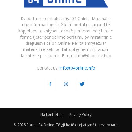
Ky portal mirëmbahet nga 04 Online. Materialet
dhe informacionet në këtë portal nuk mund të
kopjohen, të shtypen, ose të përdoren në çfarëdo
forme tjetër për qëllime përfitimi, pa miratimin e
drejtuesve të 04 Online. Për ta shfrytëzuar
materialin e këtij portali obligoheni t'i pranoni
Kushtet e përdorimit. E-mail: info@04online.info
Contact us:
info@04online.info
Na kontaktoni
Privacy Policy
© 2026 Portali 04 Online. Të gjitha të drejtat janë të rezervuara.