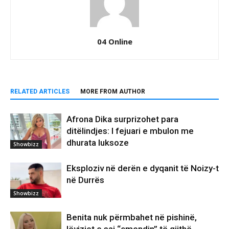
04 Online
RELATED ARTICLES
MORE FROM AUTHOR
Afrona Dika surprizohet para
ditëlindjes: I fejuari e mbulon me
dhurata luksoze
Showbizz
Eksploziv në derën e dyqanit të Noizy-t
në Durrës
Showbizz
Benita nuk përmbahet në pishinë,