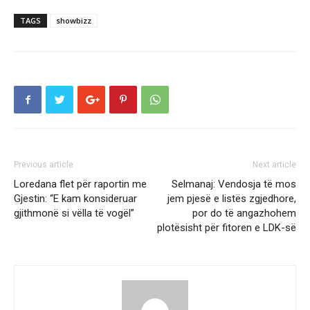
TAGS
showbizz
Previous article
Next article
Loredana flet për raportin me
Selmanaj: Vendosja të mos
Gjestin: “E kam konsideruar
jem pjesë e listës zgjedhore,
gjithmonë si vëlla të vogël”
por do të angazhohem
plotësisht për fitoren e LDK-së