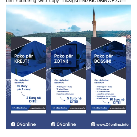
utm_source=ig_web_copy_link&igsh=MzRlODBiNWFlZA==