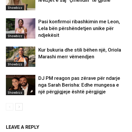
lëvizjet e saj “çmendin” të gjithë
Showbizz
Pasi konfirmoi ribashkimin me Leon,
Lela bën përshëndetjen unike për
ndjekësit
Showbizz
Kur bukuria dhe stili bëhen një, Oriola
Marashi merr vëmendjen
Showbizz
DJ PM reagon pas zërave për ndarje
nga Sarah Berisha: Edhe mungesa e
një përgjigjeje është përgjigje
Showbizz
LEAVE A REPLY