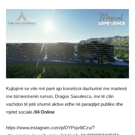
Kujtojmë se vite më parë ajo kurorëzoi dashurinë me martesë
me biznesmenin rumun, Dragos Savulescu, me të cilin
vazhdon të jetë shumë aktive edhe në paraqitjet publike dhe
rrjetet sociale./
04 Online
https://www.instagram.com/p/DYPsjv6lCzu/?