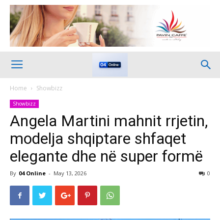
Home
Showbizz
Showbizz
Angela Martini mahnit rrjetin,
modelja shqiptare shfaqet
elegante dhe në super formë
By
04 Online
-
May 13, 2026
0