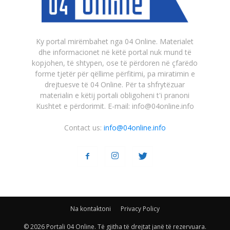
Ky portal mirëmbahet nga 04 Online. Materialet
dhe informacionet në këtë portal nuk mund të
kopjohen, të shtypen, ose të përdoren në çfarëdo
forme tjetër për qëllime përfitimi, pa miratimin e
drejtuesve të 04 Online. Për ta shfrytëzuar
materialin e këtij portali obligoheni t'i pranoni
Kushtet e përdorimit. E-mail: info@04online.info
Contact us:
info@04online.info
Na kontaktoni
Privacy Policy
© 2026 Portali 04 Online. Të gjitha të drejtat janë të rezervuara.