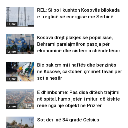
REL: Si po i kushton Kosovës bllokada
e tregtisë së energjisë me Serbinë
Lajme
Kosova drejt plakjes së popullsisë,
Behrami paralajmëron pasoja për
ekonominë dhe sistemin shëndetësor
Lajme
Bie pak çmimi i naftës dhe benzinës
në Kosovë, caktohen çmimet tavan për
sot e nesër
Lajme
E dhimbshme: Pas disa ditësh trajtimi
në spital, humb jetën i mituri që kishte
rënë nga një objekt në Prizren
Lajme
Sot deri në 34 gradë Celsius