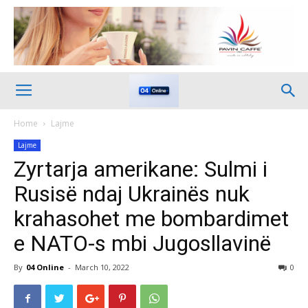
Home
Lajme
Lajme
Zyrtarja amerikane: Sulmi i
Rusisë ndaj Ukrainës nuk
krahasohet me bombardimet
e NATO-s mbi Jugosllavinë
By
04 Online
-
March 10, 2022
0