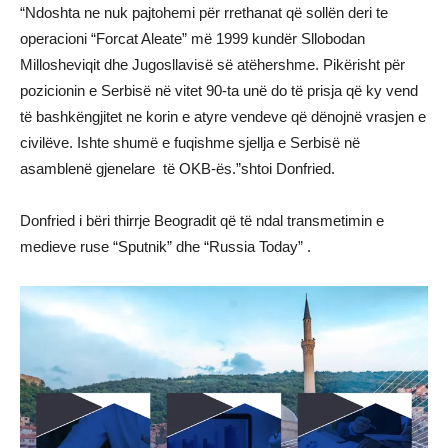
“Ndoshta ne nuk pajtohemi për rrethanat që sollën deri te
operacioni “Forcat Aleate” më 1999 kundër Sllobodan
Millosheviqit dhe Jugosllavisë së atëhershme. Pikërisht për
pozicionin e Serbisë në vitet 90-ta unë do të prisja që ky vend
të bashkëngjitet ne korin e atyre vendeve që dënojnë vrasjen e
civilëve. Ishte shumë e fuqishme sjellja e Serbisë në
asamblenë gjenelare të OKB-ës.”shtoi Donfried.
Donfried i bëri thirrje Beogradit që të ndal transmetimin e
medieve ruse “Sputnik” dhe “Russia Today” .