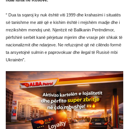
“ Dua ta sqaroj ky nuk është viti 1999 dhe krahasimi i situatës
së tanishme me atë që e kishim është i rrejshëm madje dhe i
rrezikshëm mendoj unë. Njerëzit në Ballkanin Perëndimor,
përfshirë serbët kanë përjetuar mjerim dhe vrasje për shkak të
nacionalizmit dhe ndarjeve. Ne refuzojmë që në cilëndo formë
ta arsyetojnë sulmin e paprovokuar dhe ilegal të Rusisë mbi
Ukrainën”.