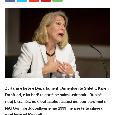
Zyrtarja e lartë e Departamentit Amerikan të Shtetit, Karen
Donfried, e ka bërë të qartë se sulmi ushtarak i Rusisë
ndaj Ukrainës, nuk krahasohet assesi me bombardimet e
NATO-s mbi Jugosllavinë më 1999 me anë të të cilave u
ndal lufta në Kosovë.