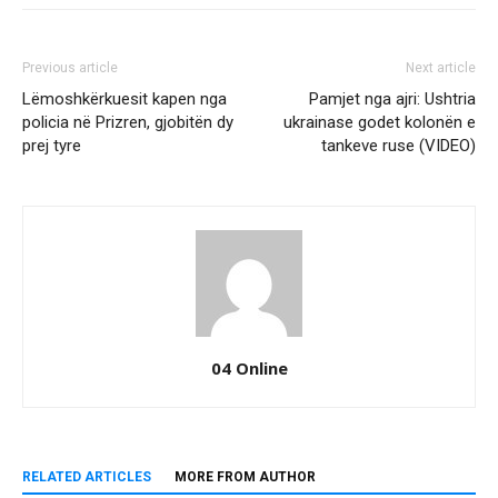
Previous article
Next article
Lëmoshkërkuesit kapen nga
Pamjet nga ajri: Ushtria
policia në Prizren, gjobitën dy
ukrainase godet kolonën e
prej tyre
tankeve ruse (VIDEO)
04 Online
RELATED ARTICLES
MORE FROM AUTHOR