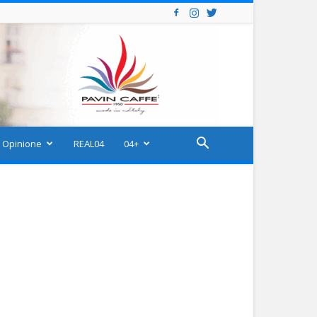
Opinione
REAL04
04+