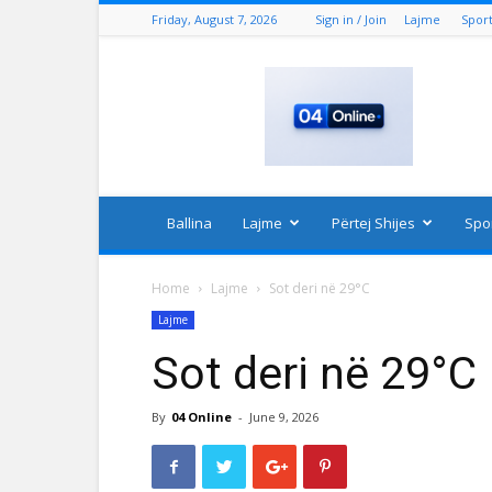
Friday, August 7, 2026
Sign in / Join
Lajme
Spor
04
Online
Ballina
Lajme
Përtej Shijes
Spo
Home
Lajme
Sot deri në 29°C
Lajme
Sot deri në 29°C
By
04 Online
-
June 9, 2026