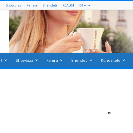
t
Showbizz
Femra
Shëndeti
REAL04
04 +
rt
Showbizz
Femra
Shëndeti
Kuriozitete
0