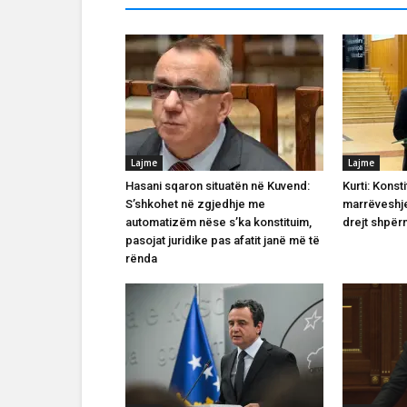
Lajme
Lajme
Hasani sqaron situatën në Kuvend:
Kurti: Konst
S’shkohet në zgjedhje me
marrëveshje
automatizëm nëse s’ka konstituim,
drejt shpër
pasojat juridike pas afatit janë më të
rënda