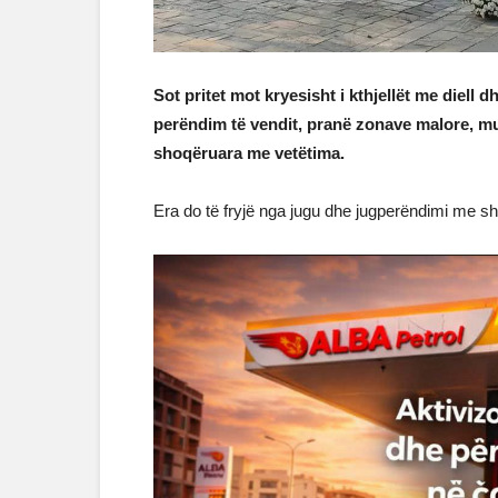
Sot pritet mot kryesisht i kthjellët me diell 
perëndim të vendit, pranë zonave malore, mu
shoqëruara me vetëtima.
Era do të fryjë nga jugu dhe jugperëndimi me sh