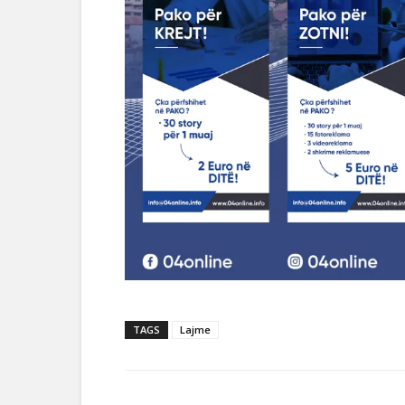
TAGS
Lajme