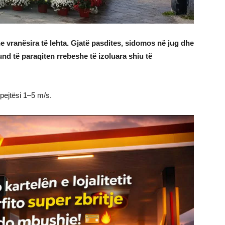
dhe vranësira të lehta. Gjatë pasdites, sidomos në jug dhe
nd të paraqiten rrebeshe të izoluara shiu të
pejtësi 1–5 m/s.