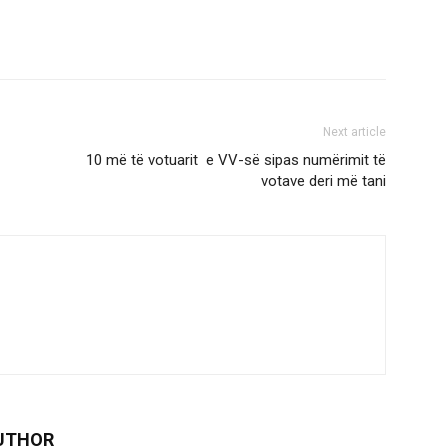
Next article
10 më të votuarit e VV-së sipas numërimit të
votave deri më tani
UTHOR