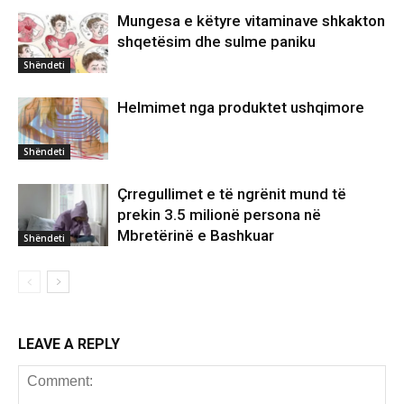
Mungesa e këtyre vitaminave shkakton
shqetësim dhe sulme paniku
Shëndeti
Helmimet nga produktet ushqimore
Shëndeti
Çrregullimet e të ngrënit mund të
prekin 3.5 milionë persona në
Mbretërinë e Bashkuar
Shëndeti
LEAVE A REPLY