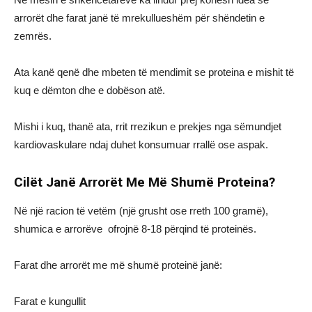
arrorët dhe farat janë të mrekullueshëm për shëndetin e
zemrës.
Ata kanë qenë dhe mbeten të mendimit se proteina e mishit të
kuq e dëmton dhe e dobëson atë.
Mishi i kuq, thanë ata, rrit rrezikun e prekjes nga sëmundjet
kardiovaskulare ndaj duhet konsumuar rrallë ose aspak.
Cilët Janë Arrorët Me Më Shumë Proteina?
Në një racion të vetëm (një grusht ose rreth 100 gramë),
shumica e arrorëve ofrojnë 8-18 përqind të proteinës.
Farat dhe arrorët me më shumë proteinë janë:
Farat e kungullit