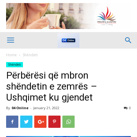
Home
Shëndeti
Shëndeti
Përbërësi që mbron
shëndetin e zemrës –
Ushqimet ku gjendet
By
04 Online
-
January 21, 2022
0