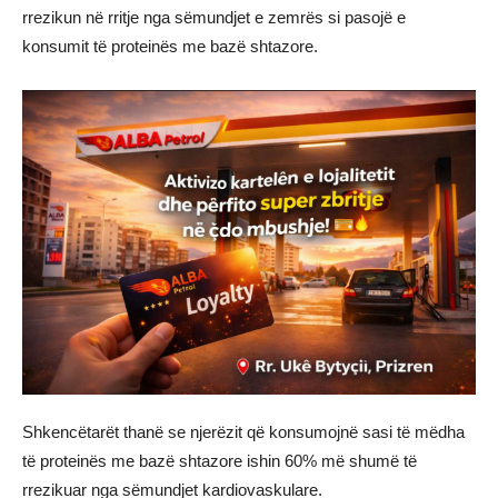
rrezikun në rritje nga sëmundjet e zemrës si pasojë e
konsumit të proteinës me bazë shtazore.
Shkencëtarët thanë se njerëzit që konsumojnë sasi të mëdha
të proteinës me bazë shtazore ishin 60% më shumë të
rrezikuar nga sëmundjet kardiovaskulare.