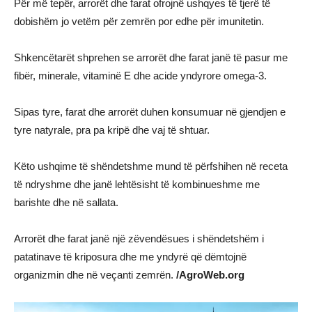
Për më tepër, arrorët dhe farat ofrojnë ushqyes të tjerë të
dobishëm jo vetëm për zemrën por edhe për imunitetin.
Shkencëtarët shprehen se arrorët dhe farat janë të pasur me
fibër, minerale, vitaminë E dhe acide yndyrore omega-3.
Sipas tyre, farat dhe arrorët duhen konsumuar në gjendjen e
tyre natyrale, pra pa kripë dhe vaj të shtuar.
Këto ushqime të shëndetshme mund të përfshihen në receta
të ndryshme dhe janë lehtësisht të kombinueshme me
barishte dhe në sallata.
Arrorët dhe farat janë një zëvendësues i shëndetshëm i
patatinave të kriposura dhe me yndyrë që dëmtojnë
organizmin dhe në veçanti zemrën.
/AgroWeb.org