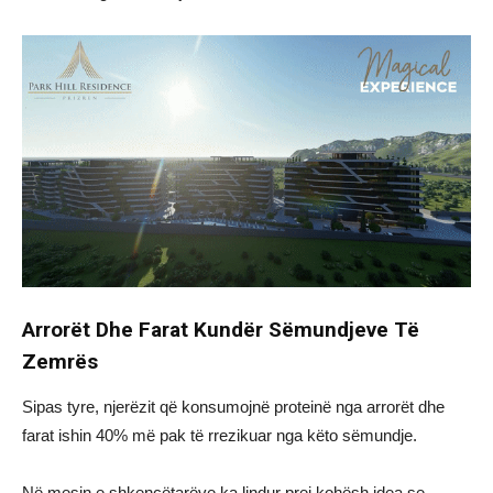
Arrorët Dhe Farat Kundër Sëmundjeve Të
Zemrës
Sipas tyre, njerëzit që konsumojnë proteinë nga arrorët dhe
farat ishin 40% më pak të rrezikuar nga këto sëmundje.
Në mesin e shkencëtarëve ka lindur prej kohësh idea se