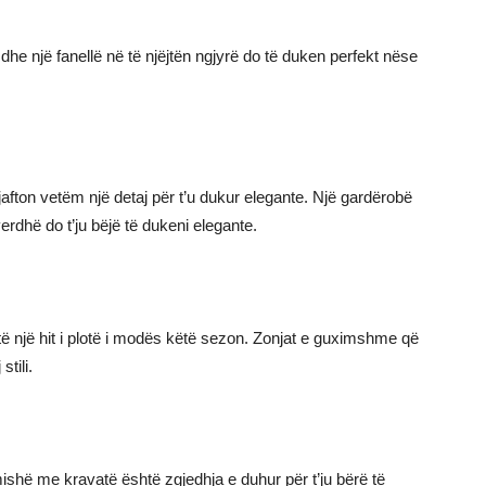
dhe një fanellë në të njëjtën ngjyrë do të duken perfekt nëse
mjafton vetëm një detaj për t’u dukur elegante. Një gardërobë
verdhë do t’ju bëjë të dukeni elegante.
htë një hit i plotë i modës këtë sezon. Zonjat e guximshme që
stili.
ishë me kravatë është zgjedhja e duhur për t’ju bërë të