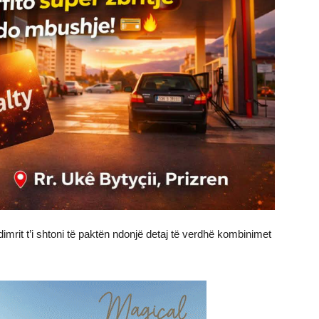
imrit t’i shtoni të paktën ndonjë detaj të verdhë kombinimet