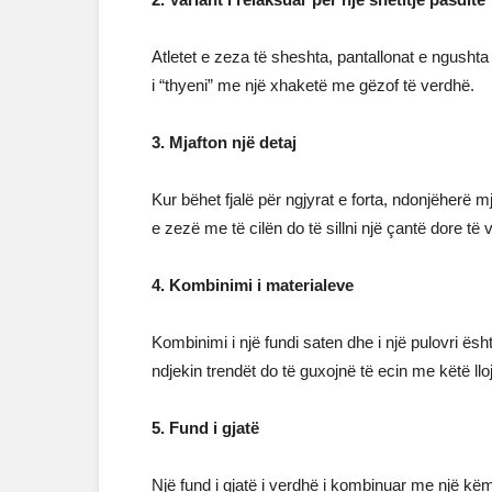
Atletet e zeza të sheshta, pantallonat e ngushta 
i “thyeni” me një xhaketë me gëzof të verdhë.
3. Mjafton një detaj
Kur bëhet fjalë për ngjyrat e forta, ndonjëherë 
e zezë me të cilën do të sillni një çantë dore të 
4. Kombinimi i materialeve
Kombinimi i një fundi saten dhe i një pulovri ës
ndjekin trendët do të guxojnë të ecin me këtë lloj 
5. Fund i gjatë
Një fund i gjatë i verdhë i kombinuar me një këm