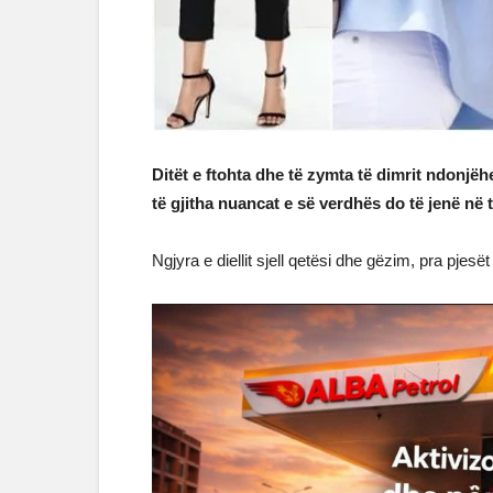
Ditët e ftohta dhe të zymta të dimrit ndonjë
të gjitha nuancat e së verdhës do të jenë në 
Ngjyra e diellit sjell qetësi dhe gëzim, pra pjes