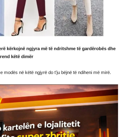
herë kërkojnë ngjyra më të ndritshme të gardërobës dhe
trend këtë dimër
ët e modës në këtë ngjyrë do t’ju bëjnë të ndiheni më mirë.