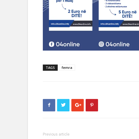
TAGS
femra
Previous article