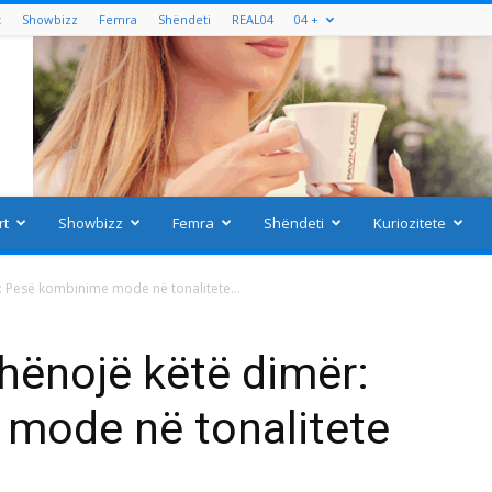
t
Showbizz
Femra
Shëndeti
REAL04
04 +
rt
Showbizz
Femra
Shëndeti
Kuriozitete
: Pesë kombinime mode në tonalitete...
shënojë këtë dimër:
mode në tonalitete