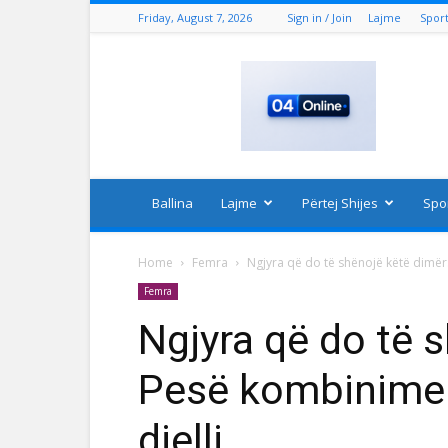
Friday, August 7, 2026
Sign in / Join
Lajme
Spor
04
Online
Ballina
Lajme
Përtej Shijes
Spo
Home
Femra
Ngjyra që do të shënojë këtë dimër
Femra
Ngjyra që do të 
Pesë kombinime 
dielli