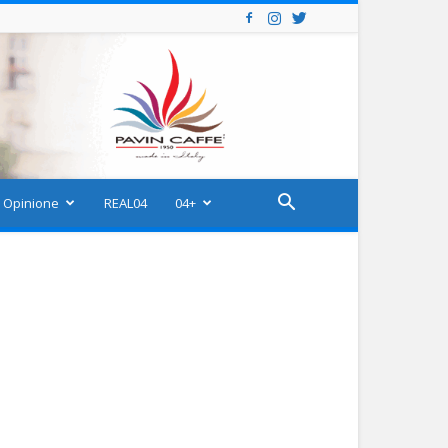
Opinione
REAL04
04+