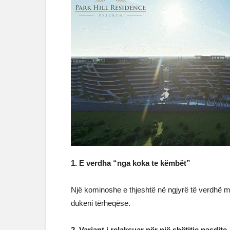
1. E verdha “nga koka te këmbët”
Një kominoshe e thjeshtë në ngjyrë të verdhë me 
dukeni tërheqëse.
2. Variant i relaksuar për një shëtitje pasdite