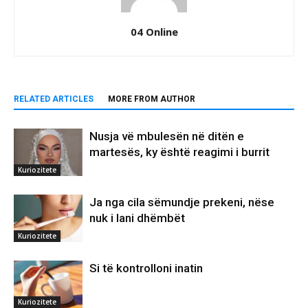
04 Online
RELATED ARTICLES
MORE FROM AUTHOR
Nusja vë mbulesën në ditën e
martesës, ky është reagimi i burrit
Kuriozitete
Ja nga cila sëmundje prekeni, nëse
nuk i lani dhëmbët
Kuriozitete
Si të kontrolloni inatin
Kuriozitete