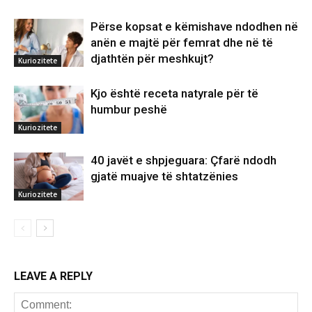
Përse kopsat e këmishave ndodhen në
anën e majtë për femrat dhe në të
djathtën për meshkujt?
Kuriozitete
Kjo është receta natyrale për të
humbur peshë
Kuriozitete
40 javët e shpjeguara: Çfarë ndodh
gjatë muajve të shtatzënies
Kuriozitete
LEAVE A REPLY