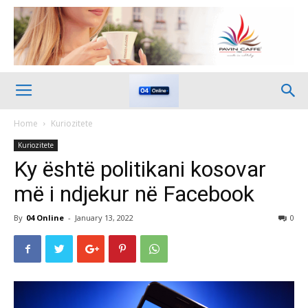
Home
Kuriozitete
Kuriozitete
Ky është politikani kosovar
më i ndjekur në Facebook
By
04 Online
-
January 13, 2022
0