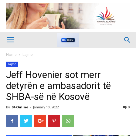
Home
Lajme
Lajme
Jeff Hovenier sot merr
detyrën e ambasadorit të
SHBA-së në Kosovë
By
04 Online
-
January 10, 2022
0