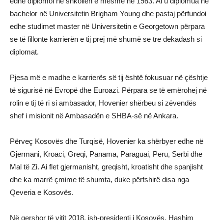
edhe diplomoi në shkollën e mesme në 1983. Ai u diplomua në
bachelor në Universitetin Brigham Young dhe pastaj përfundoi
edhe studimet master në Universitetin e Georgetown përpara
se të fillonte karrierën e tij prej më shumë se tre dekadash si
diplomat.
Pjesa më e madhe e karrierës së tij është fokusuar në çështje
të sigurisë në Evropë dhe Euroazi. Përpara se të emërohej në
rolin e tij të ri si ambasador, Hovenier shërbeu si zëvendës
shef i misionit në Ambasadën e SHBA-së në Ankara.
Përveç Kosovës dhe Turqisë, Hovenier ka shërbyer edhe në
Gjermani, Kroaci, Greqi, Panama, Paraguai, Peru, Serbi dhe
Mal të Zi. Ai flet gjermanisht, greqisht, kroatisht dhe spanjisht
dhe ka marrë çmime të shumta, duke përfshirë disa nga
Qeveria e Kosovës.
Në qershor të vitit 2018, ish-presidenti i Kosovës, Hashim