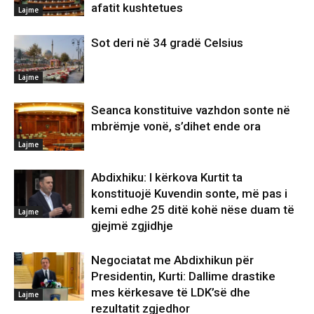
afatit kushtetues
Lajme
Sot deri në 34 gradë Celsius
Lajme
Seanca konstituive vazhdon sonte në
mbrëmje vonë, s’dihet ende ora
Lajme
Abdixhiku: I kërkova Kurtit ta
konstituojë Kuvendin sonte, më pas i
kemi edhe 25 ditë kohë nëse duam të
Lajme
gjejmë zgjidhje
Negociatat me Abdixhikun për
Presidentin, Kurti: Dallime drastike
mes kërkesave të LDK’së dhe
Lajme
rezultatit zgjedhor