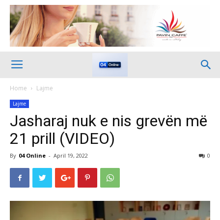
Home
Lajme
Lajme
Jasharaj nuk e nis grevën më
21 prill (VIDEO)
By
04 Online
-
April 19, 2022
0