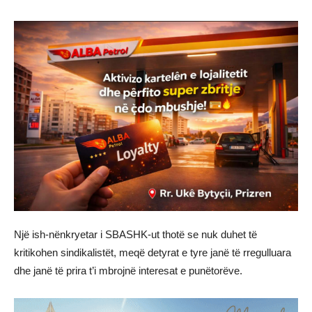
Një ish-nënkryetar i SBASHK-ut thotë se nuk duhet të
kritikohen sindikalistët, meqë detyrat e tyre janë të rregulluara
dhe janë të prira t’i mbrojnë interesat e punëtorëve.