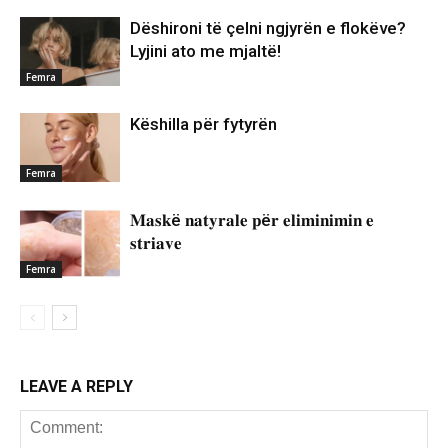
Dëshironi të çelni ngjyrën e flokëve?
Lyjini ato me mjaltë!
Femra
Këshilla për fytyrën
Femra
𝐌𝐚𝐬𝐤ë 𝐧𝐚𝐭𝐲𝐫𝐚𝐥𝐞 𝐩ë𝐫 𝐞𝐥𝐢𝐦𝐢𝐧𝐢𝐦𝐢𝐧 𝐞
𝐬𝐭𝐫𝐢𝐚𝐯𝐞
Femra
LEAVE A REPLY