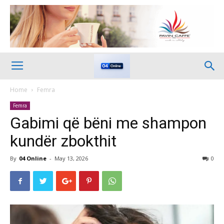
Home
Femra
Femra
Gabimi që bëni me shampon
kundër zbokthit
By
04 Online
-
May 13, 2026
0