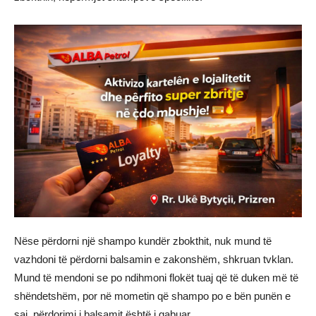
Nëse përdorni një shampo kundër zbokthit, nuk mund të
vazhdoni të përdorni balsamin e zakonshëm, shkruan tvklan.
Mund të mendoni se po ndihmoni flokët tuaj që të duken më të
shëndetshëm, por në mometin që shampo po e bën punën e
saj, përdorimi i balsamit është i gabuar.