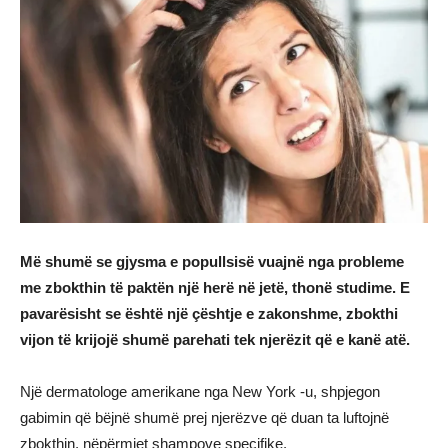
Më shumë se gjysma e popullsisë vuajnë nga probleme
me zbokthin të paktën një herë në jetë, thonë studime. E
pavarësisht se është një çështje e zakonshme, zbokthi
vijon të krijojë shumë parehati tek njerëzit që e kanë atë.
Një dermatologe amerikane nga New York -u, shpjegon
gabimin që bëjnë shumë prej njerëzve që duan ta luftojnë
zbokthin, nëpërmjet shampove specifike.