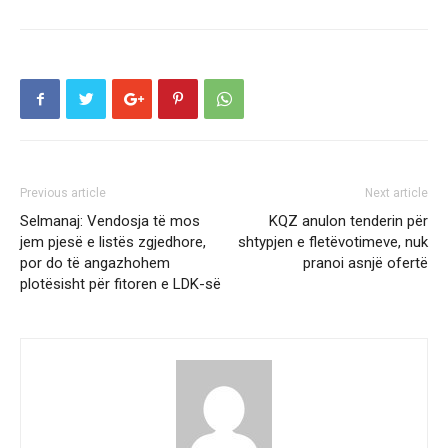
Previous article
Next article
Selmanaj: Vendosja të mos
KQZ anulon tenderin për
jem pjesë e listës zgjedhore,
shtypjen e fletëvotimeve, nuk
por do të angazhohem
pranoi asnjë ofertë
plotësisht për fitoren e LDK-së