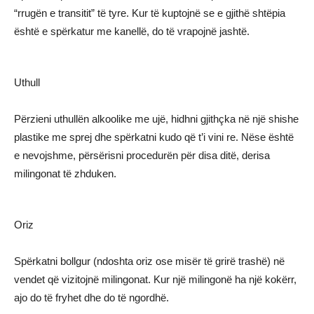
“rrugën e transitit” të tyre. Kur të kuptojnë se e gjithë shtëpia
është e spërkatur me kanellë, do të vrapojnë jashtë.
Uthull
Përzieni uthullën alkoolike me ujë, hidhni gjithçka në një shishe
plastike me sprej dhe spërkatni kudo që t’i vini re. Nëse është
e nevojshme, përsërisni procedurën për disa ditë, derisa
milingonat të zhduken.
Oriz
Spërkatni bollgur (ndoshta oriz ose misër të grirë trashë) në
vendet që vizitojnë milingonat. Kur një milingonë ha një kokërr,
ajo do të fryhet dhe do të ngordhë.