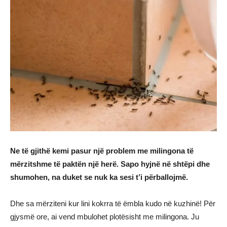
Ne të gjithë kemi pasur një problem me milingona të
mërzitshme të paktën një herë. Sapo hyjnë në shtëpi dhe
shumohen, na duket se nuk ka sesi t’i përballojmë.
Dhe sa mërziteni kur lini kokrra të ëmbla kudo në kuzhinë! Për
gjysmë ore, ai vend mbulohet plotësisht me milingona. Ju