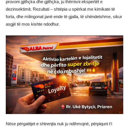
provoni gjithçka dhe gjithçka, ju thërrisni ekspertët e
dezinsektimit. Rezultati – shtëpia u spërkat me kimikate të
forta, dhe milingonat janë ende të gjalla, të shëndetshme, sikur
asgjë të mos kishte ndodhur.
Nëse përgatitjet e shtrenjta nuk ju ndihmojnë, përpiquni t’i