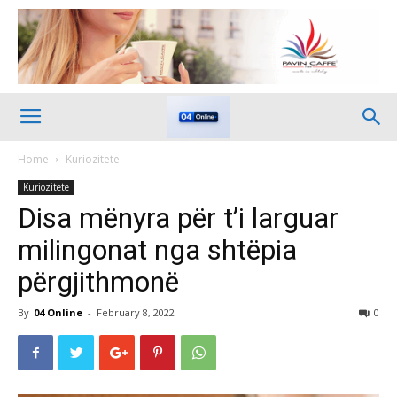
Home
Kuriozitete
Kuriozitete
Disa mënyra për t’i larguar
milingonat nga shtëpia
përgjithmonë
By
04 Online
-
February 8, 2022
0