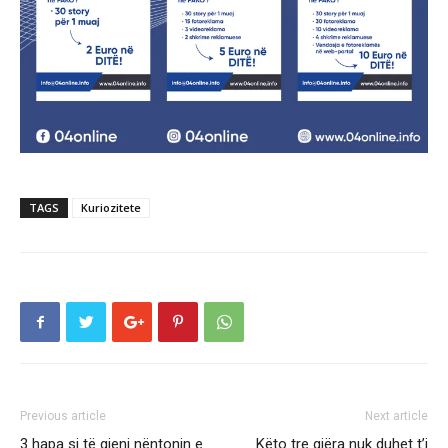
TAGS
Kuriozitete
Previous article
Next article
3 hapa si të gjeni nëntonin e
Këto tre gjëra nuk duhet t’i