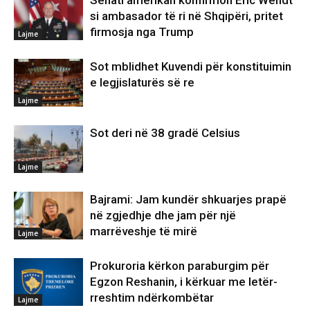
Senati amerikan konfirmon Eric Wendt
si ambasador të ri në Shqipëri, pritet
firmosja nga Trump
Lajme
Sot mblidhet Kuvendi për konstituimin
e legjislaturës së re
Lajme
Sot deri në 38 gradë Celsius
Lajme
Bajrami: Jam kundër shkuarjes prapë
në zgjedhje dhe jam për një
marrëveshje të mirë
Lajme
Prokuroria kërkon paraburgim për
Egzon Reshanin, i kërkuar me letër-
rreshtim ndërkombëtar
Lajme