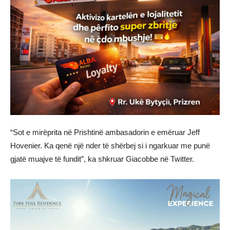
“Sot e mirëprita në Prishtinë ambasadorin e emëruar Jeff
Hovenier. Ka qenë një nder të shërbej si i ngarkuar me punë
gjatë muajve të fundit”, ka shkruar Giacobbe në Twitter.