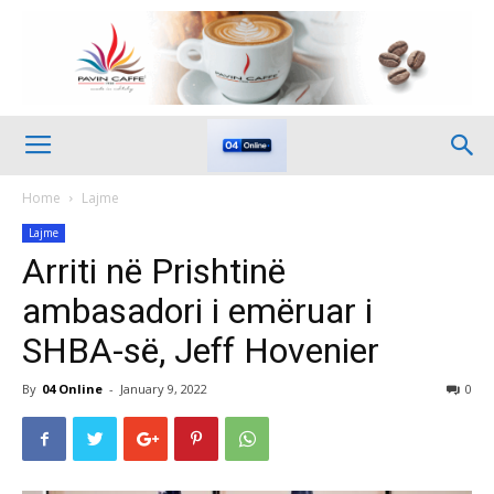
Home
Lajme
Lajme
Arriti në Prishtinë
ambasadori i emëruar i
SHBA-së, Jeff Hovenier
By
04 Online
-
January 9, 2022
0