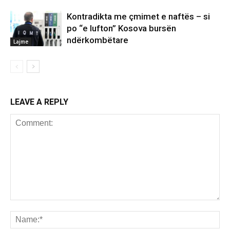
Kontradikta me çmimet e naftës – si
po “e lufton” Kosova bursën
ndërkombëtare
Lajme
LEAVE A REPLY