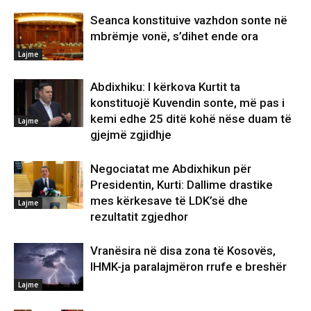
Seanca konstituive vazhdon sonte në
mbrëmje vonë, s’dihet ende ora
Lajme
Abdixhiku: I kërkova Kurtit ta
konstituojë Kuvendin sonte, më pas i
kemi edhe 25 ditë kohë nëse duam të
Lajme
gjejmë zgjidhje
Negociatat me Abdixhikun për
Presidentin, Kurti: Dallime drastike
mes kërkesave të LDK’së dhe
Lajme
rezultatit zgjedhor
Vranësira në disa zona të Kosovës,
IHMK-ja paralajmëron rrufe e breshër
Lajme