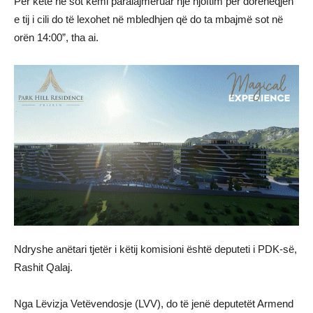
Për këtë ne sot kemi paralajmëruar një njoftim për dorëheqjen
e tij i cili do të lexohet në mbledhjen që do ta mbajmë sot në
orën 14:00”, tha ai.
Ndryshe anëtari tjetër i këtij komisioni është deputeti i PDK-së,
Rashit Qalaj.
Nga Lëvizja Vetëvendosje (LVV), do të jenë deputetët Armend