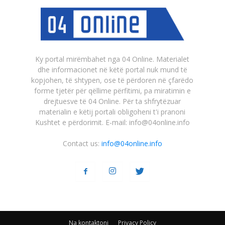
Ky portal mirëmbahet nga 04 Online. Materialet
dhe informacionet në këtë portal nuk mund të
kopjohen, të shtypen, ose të përdoren në çfarëdo
forme tjetër për qëllime përfitimi, pa miratimin e
drejtuesve të 04 Online. Për ta shfrytëzuar
materialin e këtij portali obligoheni t'i pranoni
Kushtet e përdorimit. E-mail: info@04online.info
Contact us:
info@04online.info
Na kontaktoni
Privacy Policy