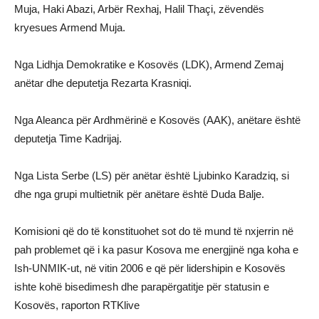
Muja, Haki Abazi, Arbër Rexhaj, Halil Thaçi, zëvendës
kryesues Armend Muja.
Nga Lidhja Demokratike e Kosovës (LDK), Armend Zemaj
anëtar dhe deputetja Rezarta Krasniqi.
Nga Aleanca për Ardhmërinë e Kosovës (AAK), anëtare është
deputetja Time Kadrijaj.
Nga Lista Serbe (LS) për anëtar është Ljubinko Karadziq, si
dhe nga grupi multietnik për anëtare është Duda Balje.
Komisioni që do të konstituohet sot do të mund të nxjerrin në
pah problemet që i ka pasur Kosova me energjinë nga koha e
Ish-UNMIK-ut, në vitin 2006 e që për lidershipin e Kosovës
ishte kohë bisedimesh dhe parapërgatitje për statusin e
Kosovës, raporton RTKlive