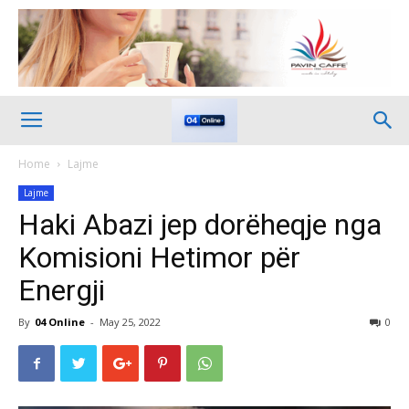
Home
Lajme
Lajme
Haki Abazi jep dorëheqje nga
Komisioni Hetimor për
Energji
By
04 Online
-
May 25, 2022
0