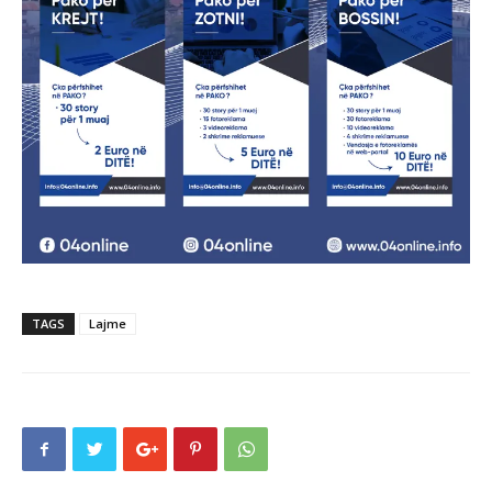
TAGS
Lajme