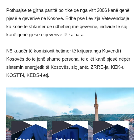
Pothuajse të gjitha partitë politike që nga vitit 2006 kanë qenë
pjesë e qeverive në Kosovë. Edhe pse Lëvizja Vetëvendosje
ka kohë të shkurtër që udhëheq me qeverinë, individë të saj
kanë qenë pjesë e qeverive të kaluara.
Në kuadër të komisionit hetimor të krijuara nga Kuvendi i
Kosovës do të jenë shumë persona, të cilët kanë pjesë nëpër
sistemin energjetik të Kosovës, siç janë:, ZRRE-ja, KEK-u,
KOSTT-i, KEDS-i etj.