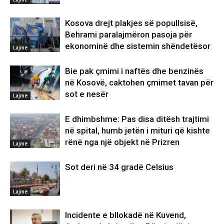
Kosova drejt plakjes së popullsisë,
Behrami paralajmëron pasoja për
ekonominë dhe sistemin shëndetësor
Lajme
Bie pak çmimi i naftës dhe benzinës
në Kosovë, caktohen çmimet tavan për
sot e nesër
Lajme
E dhimbshme: Pas disa ditësh trajtimi
në spital, humb jetën i mituri që kishte
rënë nga një objekt në Prizren
Lajme
Sot deri në 34 gradë Celsius
Lajme
Incidente e bllokadë në Kuvend,