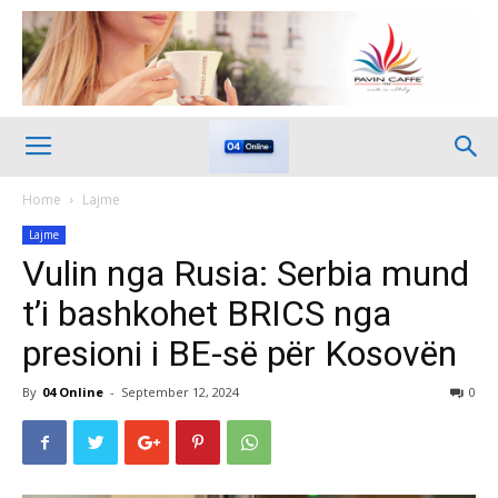
Home
Lajme
Lajme
Vulin nga Rusia: Serbia mund
t’i bashkohet BRICS nga
presioni i BE-së për Kosovën
By
04 Online
-
September 12, 2024
0