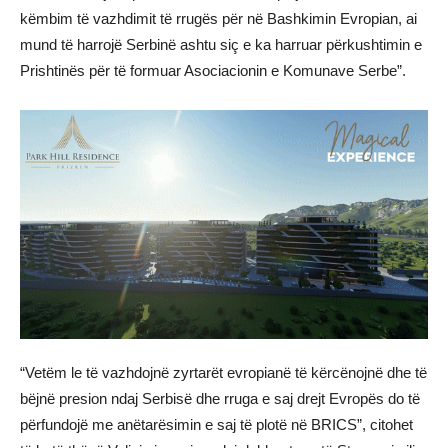
këmbim të vazhdimit të rrugës për në Bashkimin Evropian, ai
mund të harrojë Serbinë ashtu siç e ka harruar përkushtimin e
Prishtinës për të formuar Asociacionin e Komunave Serbe”.
“Vetëm le të vazhdojnë zyrtarët evropianë të kërcënojnë dhe të
bëjnë presion ndaj Serbisë dhe rruga e saj drejt Evropës do të
përfundojë me anëtarësimin e saj të plotë në BRICS”, citohet