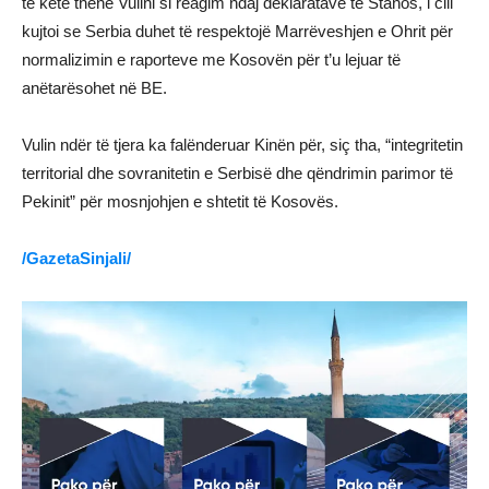
të ketë thënë Vulini si reagim ndaj deklaratave të Stanos, i cili
kujtoi se Serbia duhet të respektojë Marrëveshjen e Ohrit për
normalizimin e raporteve me Kosovën për t’u lejuar të
anëtarësohet në BE.
Vulin ndër të tjera ka falënderuar Kinën për, siç tha, “integritetin
territorial dhe sovranitetin e Serbisë dhe qëndrimin parimor të
Pekinit” për mosnjohjen e shtetit të Kosovës.
/GazetaSinjali/