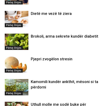
Përtej Shijes
Dietë me vezë të ziera
Përtej Shijes
Brokoli, arma sekrete kundër diabetit
Përtej Shijes
Pjepri zvogëlon stresin
Përtej Shijes
Kamomili kundër ankthit, mësoni si ta
përdorni
Përtej Shijes
Uthull molle me sodë buke për