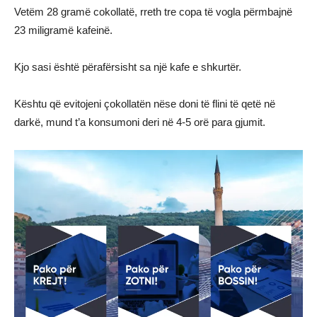
Vetëm 28 gramë cokollatë, rreth tre copa të vogla përmbajnë
23 miligramë kafeinë.
Kjo sasi është përafërsisht sa një kafe e shkurtër.
Kështu që evitojeni çokollatën nëse doni të flini të qetë në
darkë, mund t’a konsumoni deri në 4-5 orë para gjumit.