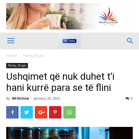
Home
Përtej Shijes
Përtej Shijes
Ushqimet që nuk duhet t’i
hani kurrë para se të flini
By
04 Online
-
January 20, 2022
0