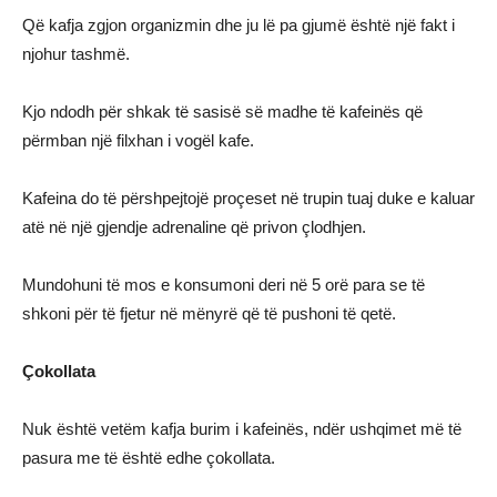
Që kafja zgjon organizmin dhe ju lë pa gjumë është një fakt i
njohur tashmë.
Kjo ndodh për shkak të sasisë së madhe të kafeinës që
përmban një filxhan i vogël kafe.
Kafeina do të përshpejtojë proçeset në trupin tuaj duke e kaluar
atë në një gjendje adrenaline që privon çlodhjen.
Mundohuni të mos e konsumoni deri në 5 orë para se të
shkoni për të fjetur në mënyrë që të pushoni të qetë.
Çokollata
Nuk është vetëm kafja burim i kafeinës, ndër ushqimet më të
pasura me të është edhe çokollata.