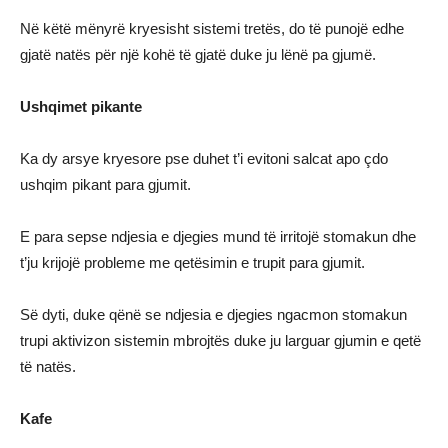
Në këtë mënyrë kryesisht sistemi tretës, do të punojë edhe
gjatë natës për një kohë të gjatë duke ju lënë pa gjumë.
Ushqimet pikante
Ka dy arsye kryesore pse duhet t’i evitoni salcat apo çdo
ushqim pikant para gjumit.
E para sepse ndjesia e djegies mund të irritojë stomakun dhe
t’ju krijojë probleme me qetësimin e trupit para gjumit.
Së dyti, duke qënë se ndjesia e djegies ngacmon stomakun
trupi aktivizon sistemin mbrojtës duke ju larguar gjumin e qetë
të natës.
Kafe