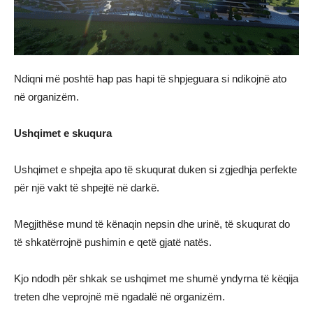
Ndiqni më poshtë hap pas hapi të shpjeguara si ndikojnë ato
në organizëm.
Ushqimet e skuqura
Ushqimet e shpejta apo të skuqurat duken si zgjedhja perfekte
për një vakt të shpejtë në darkë.
Megjithëse mund të kënaqin nepsin dhe urinë, të skuqurat do
të shkatërrojnë pushimin e qetë gjatë natës.
Kjo ndodh për shkak se ushqimet me shumë yndyrna të këqija
treten dhe veprojnë më ngadalë në organizëm.