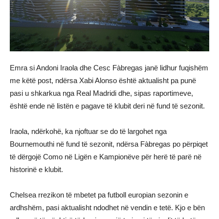
Emra si Andoni Iraola dhe Cesc Fàbregas janë lidhur fuqishëm
me këtë post, ndërsa Xabi Alonso është aktualisht pa punë
pasi u shkarkua nga Real Madridi dhe, sipas raportimeve,
është ende në listën e pagave të klubit deri në fund të sezonit.
Iraola, ndërkohë, ka njoftuar se do të largohet nga
Bournemouthi në fund të sezonit, ndërsa Fàbregas po përpiqet
të dërgojë Como në Ligën e Kampionëve për herë të parë në
historinë e klubit.
Chelsea rrezikon të mbetet pa futboll europian sezonin e
ardhshëm, pasi aktualisht ndodhet në vendin e tetë. Kjo e bën