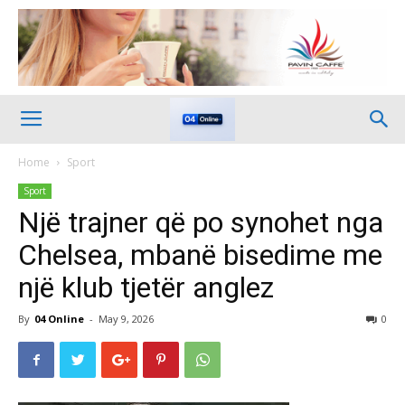
Home
Sport
Sport
Një trajner që po synohet nga
Chelsea, mbanë bisedime me
një klub tjetër anglez
By
04 Online
-
May 9, 2026
0