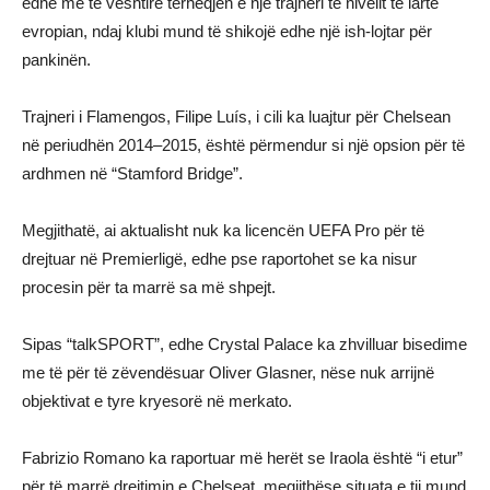
edhe më të vështirë tërheqjen e një trajneri të nivelit të lartë
evropian, ndaj klubi mund të shikojë edhe një ish-lojtar për
pankinën.
Trajneri i Flamengos, Filipe Luís, i cili ka luajtur për Chelsean
në periudhën 2014–2015, është përmendur si një opsion për të
ardhmen në “Stamford Bridge”.
Megjithatë, ai aktualisht nuk ka licencën UEFA Pro për të
drejtuar në Premierligë, edhe pse raportohet se ka nisur
procesin për ta marrë sa më shpejt.
Sipas “talkSPORT”, edhe Crystal Palace ka zhvilluar bisedime
me të për të zëvendësuar Oliver Glasner, nëse nuk arrijnë
objektivat e tyre kryesorë në merkato.
Fabrizio Romano ka raportuar më herët se Iraola është “i etur”
për të marrë drejtimin e Chelseat, megjithëse situata e tij mund