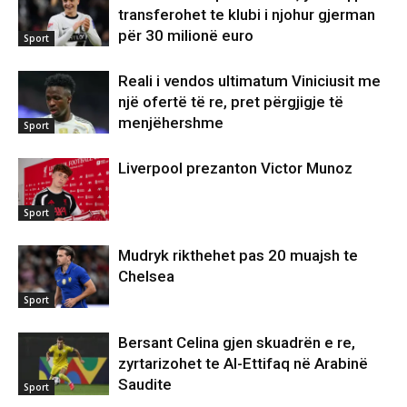
transferohet te klubi i njohur gjerman
për 30 milionë euro
Sport
Reali i vendos ultimatum Viniciusit me
një ofertë të re, pret përgjigje të
menjëhershme
Sport
Liverpool prezanton Victor Munoz
Sport
Mudryk rikthehet pas 20 muajsh te
Chelsea
Sport
Bersant Celina gjen skuadrën e re,
zyrtarizohet te Al-Ettifaq në Arabinë
Saudite
Sport