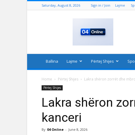
Saturday, August 8, 2026
Sign in / Join
Lajme
Sp
04
Online
Ballina
Lajme
Përtej Shijes
Spo
Home
Përtej Shijes
Lakra shëron zorrët dhe mbro
Përtej Shijes
Lakra shëron zo
kanceri
By
04 Online
-
June 8, 2026