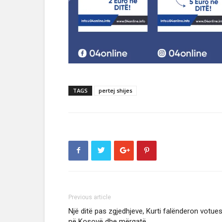
TAGS
pertej shijes
Previous article
Një ditë pas zgjedhjeve, Kurti falënderon votues
në Kosovë dhe mërgatë