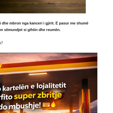
 dhe mbron nga kanceri i gjirit. E pasur me shumë
lon sëmundjet si gihtin dhe reumën.
a?