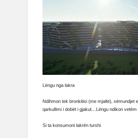
Lëngu nga lakra
Ndihmon tek bronkitisi (me mjaltë), sëmundjet e z
qarkullimi i dobët i gjakut…Lëngu ndikon vetëm 
Si ta konsumoni lakrën turshi