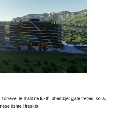
orrëve, të thatit në lukth, dhembjet gjatë tretjes, kolla,
nëse është i freskët.