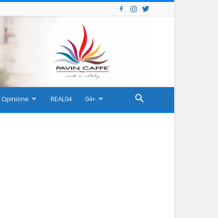
Opinione
REAL04
04+