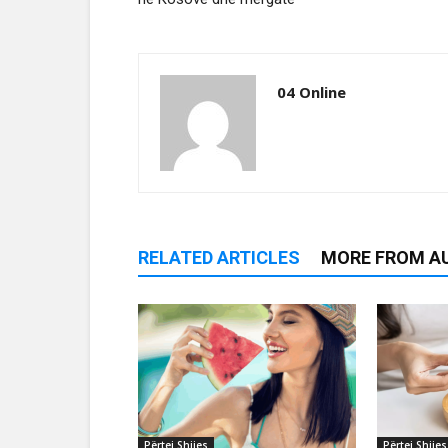
04 Online
RELATED ARTICLES
MORE FROM A
Përtej Shijes
Përtej Shijes