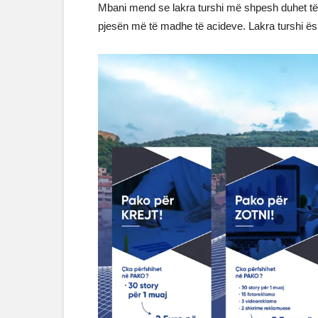
Mbani mend se lakra turshi më shpesh duhet të
pjesën më të madhe të acideve. Lakra turshi ë