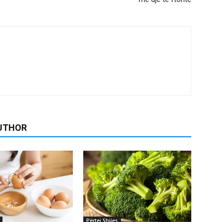
UTHOR
Përtej Shijes