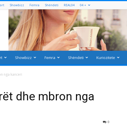
ort
Showbizz
Femra
Shëndeti
REAL04
04 +
rt
Showbizz
Femra
Shëndeti
Kuriozitete
n nga kanceri
rrët dhe mbron nga
0