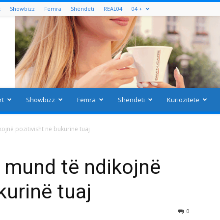
t
Showbizz
Femra
Shëndeti
REAL04
04 +
rt
Showbizz
Femra
Shëndeti
Kuriozitete
jnë pozitivisht në bukurinë tuaj
 mund të ndikojnë
kurinë tuaj
0