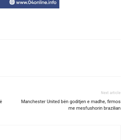
Next article
që
Manchester United bën goditjen e madhe, firmos
me mesfushorin brazilian