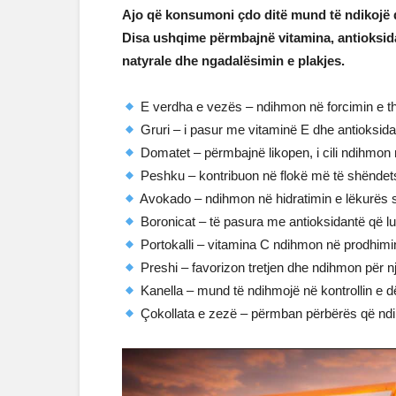
Ajo që konsumoni çdo ditë mund të ndikojë d
Disa ushqime përmbajnë vitamina, antioksid
natyrale dhe ngadalësimin e plakjes.
E verdha e vezës – ndihmon në forcimin e th
Gruri – i pasur me vitaminë E dhe antioksida
Domatet – përmbajnë likopen, i cili ndihmon 
Peshku – kontribuon në flokë më të shëndet
Avokado – ndihmon në hidratimin e lëkurës s
Boronicat – të pasura me antioksidantë që luf
Portokalli – vitamina C ndihmon në prodhimin
Preshi – favorizon tretjen dhe ndihmon për n
Kanella – mund të ndihmojë në kontrollin e d
Çokollata e zezë – përmban përbërës që ndik