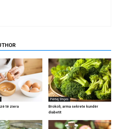
UTHOR
Përtej Shijes
zë të ziera
Brokoli, arma sekrete kundër
diabetit