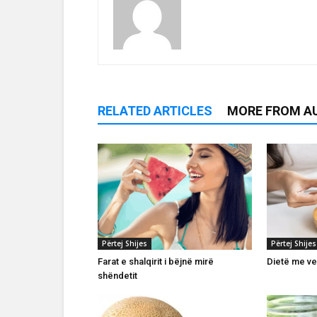
RELATED ARTICLES
MORE FROM A
Përtej Shijes
Përtej Shijes
Farat e shalqirit i bëjnë mirë
Dietë me ve
shëndetit