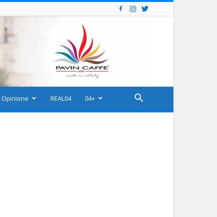
Opinione
REAL04
04+