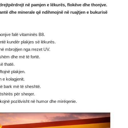
rejtpërdrejt në pamjen e lëkurës, flokëve dhe thonjve.
antë dhe minerale që ndihmojnë në ruajtjen e bukurisë
onjve falë vitaminës B8.
ntë kundër plakjes së lëkurës.
në mbrojtjen nga rrezet UV.
shëm dhe më të fortë.
ë thatë.
tojnë plakjen.
 e kolagjenit.
jë bark më të sheshtë.
ëshirës për sheqer.
ojnë pozitivisht në humor dhe mirëqenie.