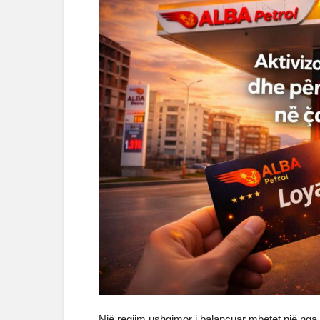
Një regjim ushqimor i balancuar mbetet një nga 