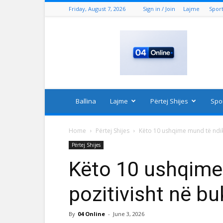
Friday, August 7, 2026
Sign in / Join
Lajme
Spor
04
Online
Ballina
Lajme
Përtej Shijes
Spo
Home
Përtej Shijes
Këto 10 ushqime mund të ndiko
Përtej Shijes
Këto 10 ushqime
pozitivisht në bu
By
04 Online
-
June 3, 2026