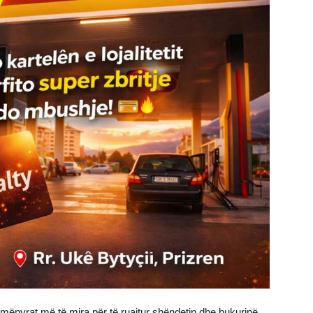
mënyrat më të mira për të ruajtur shëndetin dhe bukurinë