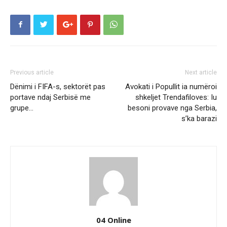
Previous article
Next article
Dënimi i FIFA-s, sektorët pas
Avokati i Popullit ia numëroi
portave ndaj Serbisë me
shkeljet Trendafiloves: Iu
grupe…
besoni provave nga Serbia,
s’ka barazi
04 Online