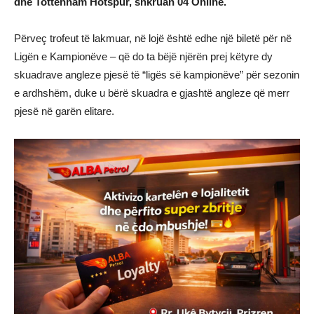
dhe Tottenham Hotspur, shkruan 04 Online.
Përveç trofeut të lakmuar, në lojë është edhe një biletë për në
Ligën e Kampionëve – që do ta bëjë njërën prej këtyre dy
skuadrave angleze pjesë të “ligës së kampionëve” për sezonin
e ardhshëm, duke u bërë skuadra e gjashtë angleze që merr
pjesë në garën elitare.