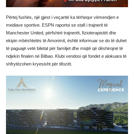
Përtej fushës, një gjest i veçantë ka tërhequr vëmendjen e
mediave sportive. ESPN raportoi se stafi i trajnerit të
Manchester United, përfshirë trajnerët, fizioterapistët dhe
ekipin mbështetës të Amorimit, është informuar se do të duhet
të paguajë vetë biletat për familjet dhe miqtë që dëshirojnë të
ndjekin finalen në Bilbao. Klubi vendosi që fondet e alokuara të
shfrytëzohen kryesisht për tifozët.