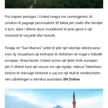
Por trajneri portugez i United reagoi me zemërgjerësi. Ai
vendosi të paguajë personalisht 30 bileta për stafin dhe familjet
e tyre, duke i dhënë atyre mundësinë të jenë pjesë e një
momenti të veçantë dhe historik.
Finalja në “San Mames” pritet të jetë një ndeshje elektrizuese
mes dy skuadrave që kërkojnë të rikthehen në majat e futbollit
evropian. Manchester United synon një tjetër trofe europian
për t’i dhënë fund një sezoni me ulje-ngritje, ndërsa Tottenham
kërkon të shkruajë historinë e saj me një titull të rëndësishëm
nën udhëheqjen e teknikut australian./
04 Online