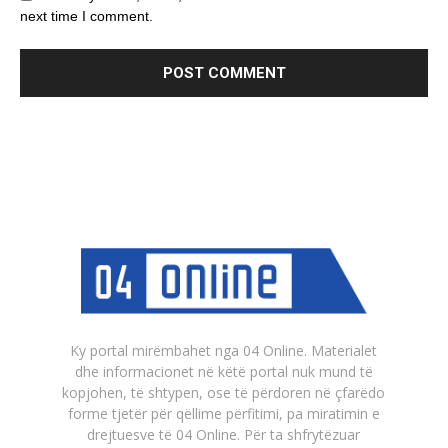
next time I comment.
Ky portal mirëmbahet nga 04 Online. Materialet
dhe informacionet në këtë portal nuk mund të
kopjohen, të shtypen, ose të përdoren në çfarëdo
forme tjetër për qëllime përfitimi, pa miratimin e
drejtuesve të 04 Online. Për ta shfrytëzuar