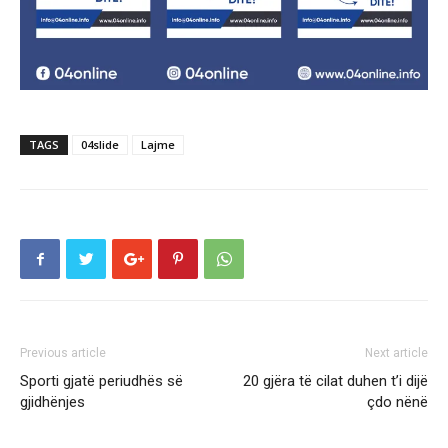
TAGS
04slide
Lajme
Previous article
Next article
Sporti gjatë periudhës së
20 gjëra të cilat duhen t’i dijë
gjidhënjes
çdo nënë