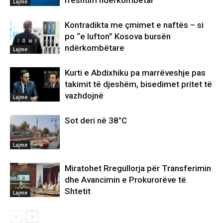
rreshtim ndërkombëtar
Lajme
Kontradikta me çmimet e naftës – si
po “e lufton” Kosova bursën
ndërkombëtare
Lajme
Kurti e Abdixhiku pa marrëveshje pas
takimit të djeshëm, bisedimet pritet të
vazhdojnë
Lajme
Sot deri në 38°C
Lajme
Miratohet Rregullorja për Transferimin
dhe Avancimin e Prokurorëve të
Shtetit
Lajme