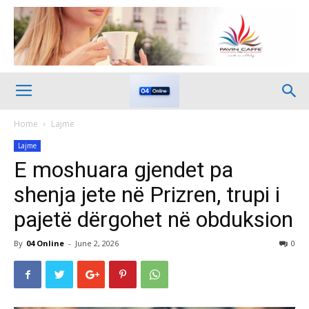
Home
Lajme
Lajme
E moshuara gjendet pa
shenja jete në Prizren, trupi i
pajetë dërgohet në obduksion
By
04 Online
-
June 2, 2026
0