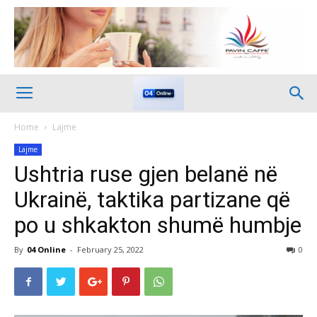
Home
Lajme
Lajme
Ushtria ruse gjen belanë në
Ukrainë, taktika partizane që
po u shkakton shumë humbje
By
04 Online
-
February 25, 2022
0