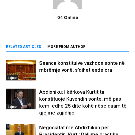
04 Online
RELATED ARTICLES
MORE FROM AUTHOR
Seanca konstituive vazhdon sonte në
mbrëmje vonë, s’dihet ende ora
Lajme
Abdixhiku: I kërkova Kurtit ta
konstituojë Kuvendin sonte, më pas i
kemi edhe 25 ditë kohë nëse duam të
Lajme
gjejmë zgjidhje
Negociatat me Abdixhikun për
Presidentin, Kurti: Dallime drastike