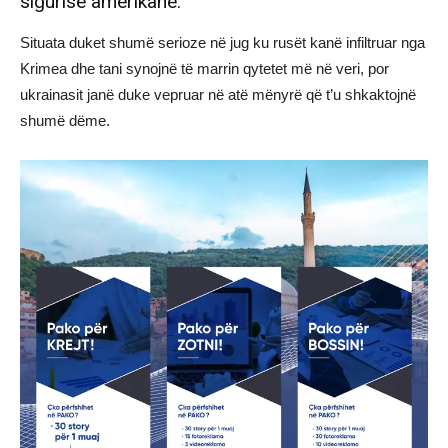
sigurise amerikane.
Situata duket shumë serioze në jug ku rusët kanë infiltruar nga
Krimea dhe tani synojnë të marrin qytetet më në veri, por
ukrainasit janë duke vepruar në atë mënyrë që t’u shkaktojnë
shumë dëme.