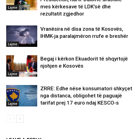
mes kërkesave të LDK’së dhe
Lajme
rezultatit zgjedhor
Vranësira në disa zona të Kosovës,
IHMK-ja paralajmëron rrufe e breshër
Lajme
Begaj i kërkon Ekuadorit të shqyrtojë
njohjen e Kosovës
Lajme
ZRRE: Edhe nëse konsumatori shkyçet
nga distanca, obligohet të paguajë
tarifat prej 17 euro ndaj KESCO-s
Lajme