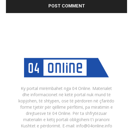
Ky portal mirëmbahet nga 04 Online. Materialet
dhe informacionet në këtë portal nuk mund të
kopjohen, të shtypen, ose të përdoren në çfarëdo
forme tjetër për qëllime përfitimi, pa miratimin e
drejtuesve të 04 Online. Për ta shfrytëzuar
materialin e këtij portali obligoheni t'i pranoni
Kushtet e përdorimit. E-mail: info@04online.info