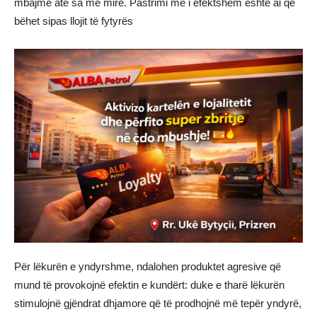
mbajmë atë sa më mirë. Pastrimi më i efektshëm është ai që
bëhet sipas llojit të fytyrës
Për lëkurën e yndyrshme, ndalohen produktet agresive që
mund të provokojnë efektin e kundërt: duke e tharë lëkurën
stimulojnë gjëndrat dhjamore që të prodhojnë më tepër yndyrë,