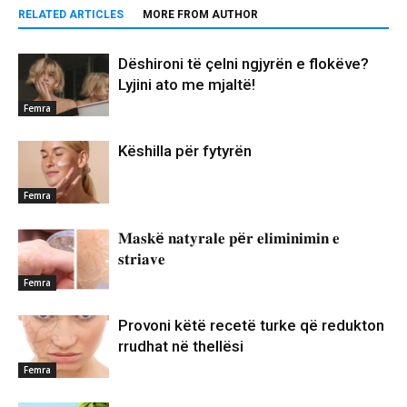
RELATED ARTICLES
MORE FROM AUTHOR
Dëshironi të çelni ngjyrën e flokëve?
Lyjini ato me mjaltë!
Femra
Këshilla për fytyrën
Femra
𝐌𝐚𝐬𝐤ë 𝐧𝐚𝐭𝐲𝐫𝐚𝐥𝐞 𝐩ë𝐫 𝐞𝐥𝐢𝐦𝐢𝐧𝐢𝐦𝐢𝐧 𝐞
𝐬𝐭𝐫𝐢𝐚𝐯𝐞
Femra
Provoni këtë recetë turke që redukton
rrudhat në thellësi
Femra