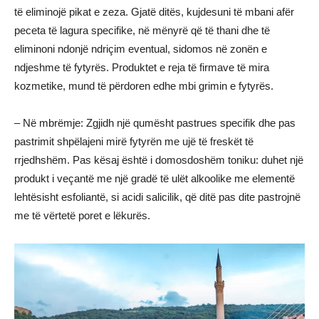
të eliminojë pikat e zeza. Gjatë ditës, kujdesuni të mbani afër
peceta të lagura specifike, në mënyrë që të thani dhe të
eliminoni ndonjë ndriçim eventual, sidomos në zonën e
ndjeshme të fytyrës. Produktet e reja të firmave të mira
kozmetike, mund të përdoren edhe mbi grimin e fytyrës.
– Në mbrëmje: Zgjidh një qumësht pastrues specifik dhe pas
pastrimit shpëlajeni mirë fytyrën me ujë të freskët të
rrjedhshëm. Pas kësaj është i domosdoshëm toniku: duhet një
produkt i veçantë me një gradë të ulët alkoolike me elementë
lehtësisht esfoliantë, si acidi salicilik, që ditë pas dite pastrojnë
me të vërtetë poret e lëkurës.