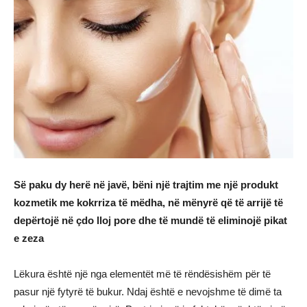
Së paku dy herë në javë, bëni një trajtim me një produkt
kozmetik me kokrriza të mëdha, në mënyrë që të arrijë të
depërtojë në çdo lloj pore dhe të mundë të eliminojë pikat
e zeza
Lëkura është një nga elementët më të rëndësishëm për të
pasur një fytyrë të bukur. Ndaj është e nevojshme të dimë ta