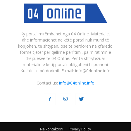
Ky portal mirëmbahet nga 04 Online. Materialet
dhe informacionet në këtë portal nuk mund të
kopjohen, të shtypen, ose të përdoren në çfarëdo
forme tjetër për qëllime përfitimi, pa miratimin e
drejtuesve të 04 Online. Për ta shfrytëzuar
materialin e këtij portali obligoheni t'i pranoni
Kushtet e përdorimit. E-mail: info@04online.info
Contact us:
info@04online.info
Na kontaktoni
Privacy Policy