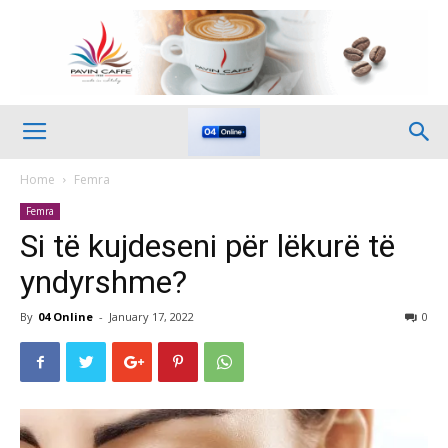
Home
Femra
Femra
Si të kujdeseni për lëkurë të
yndyrshme?
By
04 Online
-
January 17, 2022
0