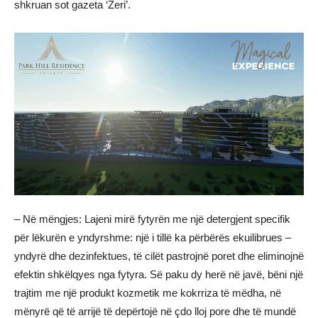
shkruan sot gazeta ‘Zeri’.
– Në mëngjes: Lajeni mirë fytyrën me një detergjent specifik
për lëkurën e yndyrshme: një i tillë ka përbërës ekuilibrues –
yndyrë dhe dezinfektues, të cilët pastrojnë poret dhe eliminojnë
efektin shkëlqyes nga fytyra. Së paku dy herë në javë, bëni një
trajtim me një produkt kozmetik me kokrriza të mëdha, në
mënyrë që të arrijë të depërtojë në çdo lloj pore dhe të mundë