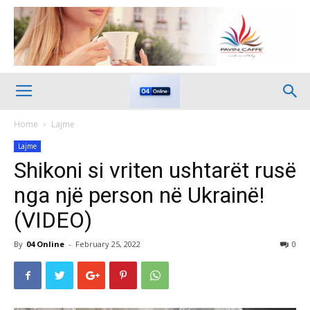
Home
Lajme
Lajme
Shikoni si vriten ushtarët rusë
nga një person në Ukrainë!
(VIDEO)
By
04 Online
-
February 25, 2022
0