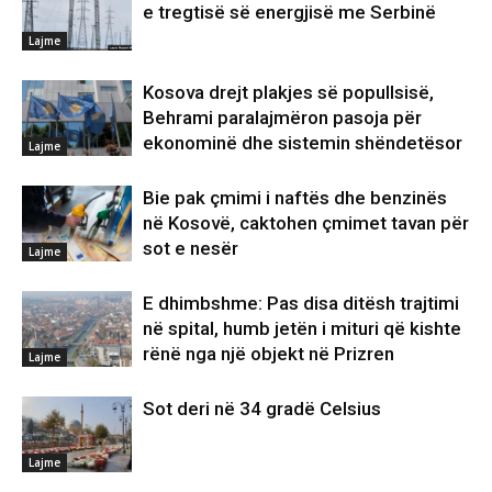
e tregtisë së energjisë me Serbinë
Lajme
Kosova drejt plakjes së popullsisë,
Behrami paralajmëron pasoja për
ekonominë dhe sistemin shëndetësor
Lajme
Bie pak çmimi i naftës dhe benzinës
në Kosovë, caktohen çmimet tavan për
sot e nesër
Lajme
E dhimbshme: Pas disa ditësh trajtimi
në spital, humb jetën i mituri që kishte
rënë nga një objekt në Prizren
Lajme
Sot deri në 34 gradë Celsius
Lajme