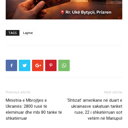
TAGS
Lajme
Previous article
Next article
Ministria e Mbrojtjes e
‘Shtizat’ amerikane në duart e
Ukrainës: 2800 rusë të
ukrainasve sakatuan tanket
eleminuar dhe mbi 80 tanke të
ruse, 22 i shkatërruan sot
shkatërruar
vetëm në Mariupol