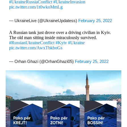
#UkraineRussiaConflict
#UkraineInvasion
pic.twitter.com/1t0wkoMmLg
— UkraineLive (@UkraineUpdatess)
February 25, 2022
A Russian tank just drove over a driving civilian in Kyiv.
The old man sitting inside miraculously survived.
#RussianUkraineConflict
#Kyiv
#Ukraine
pic.twitter.com/AwxTbkboGs
— Orhan Ghazi (@OrhanGhazi05)
February 25, 2022