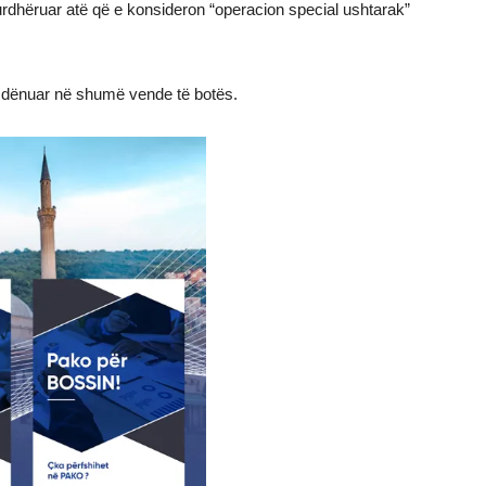
 urdhëruar atë që e konsideron “operacion special ushtarak”
ë dënuar në shumë vende të botës.