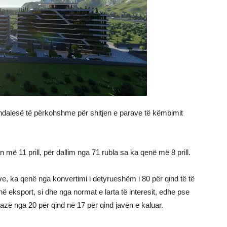
 ndalesë të përkohshme për shitjen e parave të këmbimit
 më 11 prill, për dallim nga 71 rubla sa ka qenë më 8 prill.
e, ka qenë nga konvertimi i detyrueshëm i 80 për qind të të
 eksport, si dhe nga normat e larta të interesit, edhe pse
zë nga 20 për qind në 17 për qind javën e kaluar.