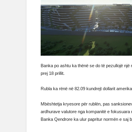
Banka po ashtu ka thënë se do të pezullojë një
prej 18 prillit.
Rubla ka rënë në 82.09 kundrejt dollarit amerikan
Mbështetja kryesore për rublën, pas sanksionev
ardhurave valutore nga kompanitë e fokusuara në
Banka Qendrore ka ulur papritur normën e saj ba