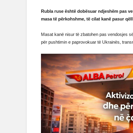
Rubla ruse është dobësuar ndjeshëm pas ven
masa të përkohshme, të cilat kanë pasur qëll
Masat kanë nisur të zbatohen pas vendosjes s
për pushtimin e paprovokuar të Ukrainës, tran