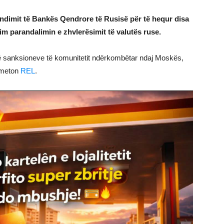
dimit të Bankës Qendrore të Rusisë për të hequr disa
im parandalimin e zhvlerësimit të valutës ruse.
ë sanksioneve të komunitetit ndërkombëtar ndaj Moskës,
smeton
REL
.