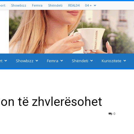
port
Showbizz
Femra
Shëndeti
REAL04
04 +
rt
Showbizz
Femra
Shëndeti
Kuriozitete
on të zhvlerësohet
0