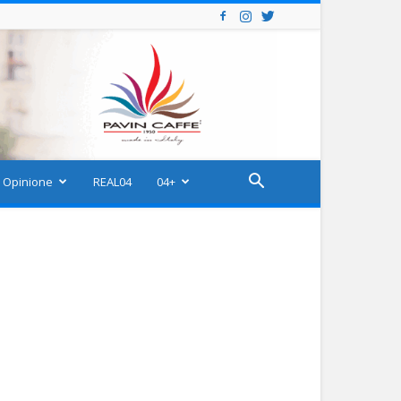
Opinione
REAL04
04+