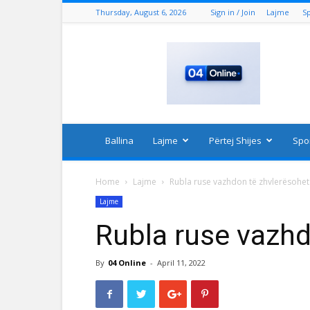
Thursday, August 6, 2026
Sign in / Join
Lajme
S
04
Online
Ballina
Lajme
Përtej Shijes
Spo
Home
Lajme
Rubla ruse vazhdon të zhvlerësohet
Lajme
Rubla ruse vazhd
By
04 Online
-
April 11, 2022