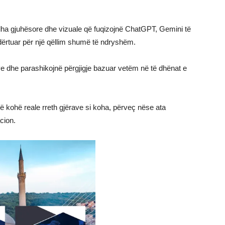
dha gjuhësore dhe vizuale që fuqizojnë ChatGPT, Gemini të
ndërtuar për një qëllim shumë të ndryshëm.
ve dhe parashikojnë përgjigje bazuar vetëm në të dhënat e
 kohë reale rreth gjërave si koha, përveç nëse ata
cion.