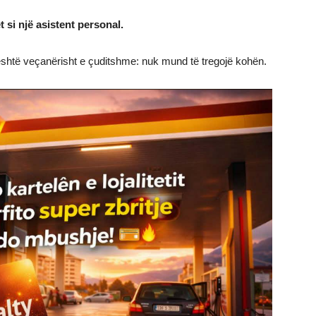
 si një asistent personal.
është veçanërisht e çuditshme: nuk mund të tregojë kohën.