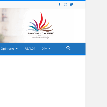
Opinione
REAL04
04+