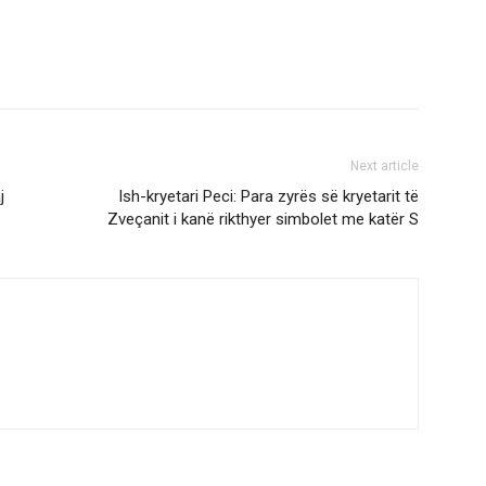
Next article
j
Ish-kryetari Peci: Para zyrës së kryetarit të
Zveçanit i kanë rikthyer simbolet me katër S