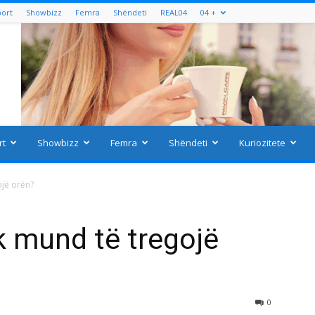
port
Showbizz
Femra
Shëndeti
REAL04
04 +
rt
Showbizz
Femra
Shëndeti
Kuriozitete
jë orën?
 mund të tregojë
0