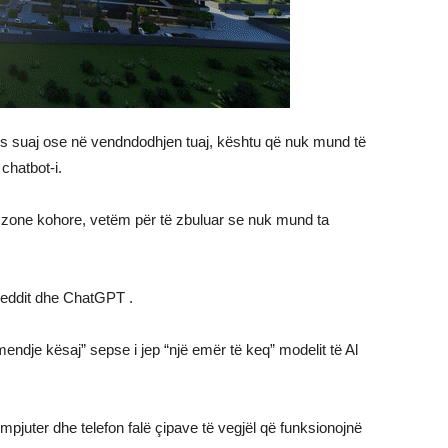
es suaj ose në vendndodhjen tuaj, kështu që nuk mund të
chatbot-i.
e zone kohore, vetëm për të zbuluar se nuk mund ta
Reddit dhe ChatGPT .
mendje kësaj” sepse i jep “një emër të keq” modelit të Al
mpjuter dhe telefon falë çipave të vegjël që funksionojnë