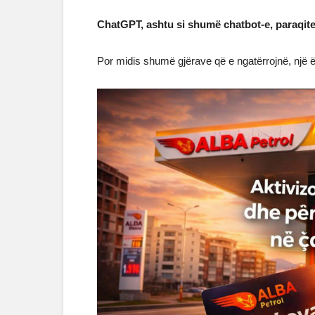
ChatGPT, ashtu si shumë chatbot-e, paraqitet
Por midis shumë gjërave që e ngatërrojnë, një 