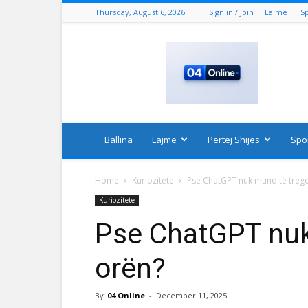
Thursday, August 6, 2026
Sign in / Join
Lajme
S
04
Online
Ballina
Lajme
Përtej Shijes
Spo
Home
Kuriozitete
Pse ChatGPT nuk mund të trego
Kuriozitete
Pse ChatGPT nuk
orën?
By
04 Online
-
December 11, 2025