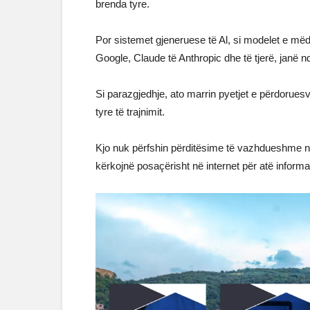
brenda tyre.
Por sistemet gjeneruese të Al, si modelet e më
Google, Claude të Anthropic dhe të tjerë, janë 
Si parazgjedhje, ato marrin pyetjet e përdorues
tyre të trajnimit.
Kjo nuk përfshin përditësime të vazhdueshme në
kërkojnë posaçërisht në internet për atë informa