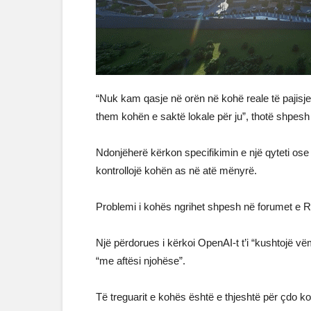
“Nuk kam qasje në orën në kohë reale të pajisj
them kohën e saktë lokale për ju”, thotë shpesh 
Ndonjëherë kërkon specifikimin e një qyteti os
kontrollojë kohën as në atë mënyrë.
Problemi i kohës ngrihet shpesh në forumet e 
Një përdorues i kërkoi OpenAI-t t’i “kushtojë vë
“me aftësi njohëse”.
Të treguarit e kohës është e thjeshtë për çdo ko