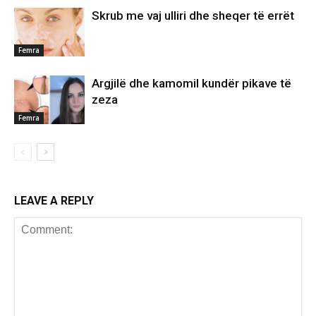
Skrub me vaj ulliri dhe sheqer të errët
Femra
Argjilë dhe kamomil kundër pikave të
zeza
Femra
LEAVE A REPLY