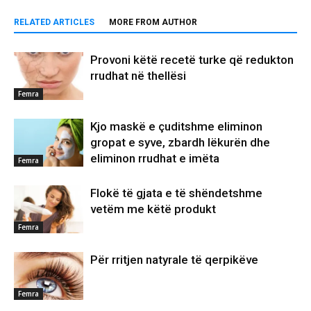
RELATED ARTICLES
MORE FROM AUTHOR
Provoni këtë recetë turke që redukton
rrudhat në thellësi
Femra
Kjo maskë e çuditshme eliminon
gropat e syve, zbardh lëkurën dhe
eliminon rrudhat e imëta
Femra
Flokë të gjata e të shëndetshme
vetëm me këtë produkt
Femra
Për rritjen natyrale të qerpikëve
Femra