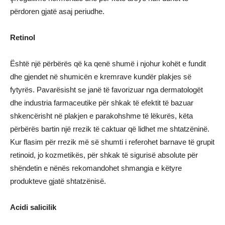
përdoren gjatë asaj periudhe.
Retinol
Është një përbërës që ka qenë shumë i njohur kohët e fundit
dhe gjendet në shumicën e kremrave kundër plakjes së
fytyrës. Pavarësisht se janë të favorizuar nga dermatologët
dhe industria farmaceutike për shkak të efektit të bazuar
shkencërisht në plakjen e parakohshme të lëkurës, këta
përbërës bartin një rrezik të caktuar që lidhet me shtatzëninë.
Kur flasim për rrezik më së shumti i referohet barnave të grupit
retinoid, jo kozmetikës, për shkak të sigurisë absolute për
shëndetin e nënës rekomandohet shmangia e këtyre
produkteve gjatë shtatzënisë.
Acidi salicilik