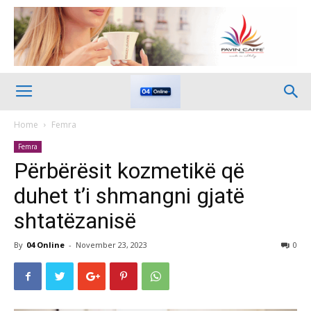
Home
Femra
Femra
Përbërësit kozmetikë që
duhet t’i shmangni gjatë
shtatëzanisë
By
04 Online
-
November 23, 2023
0