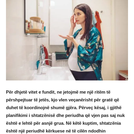
Për dhjetë vitet e fundit, ne jetojmë me një ritëm të
përshpejtuar të jetës, kjo vlen veçanërisht për gratë që
duhet të koordinojnë shumë gjëra. Përveç kësaj, i gjithë
planifikimi i shtatzënisë dhe periudha që vjen pas saj nuk
është e lehtë për asnjë grua. Në këtë kuptim, shtatzënia
është një periudhë kërkuese në të cilën ndodhin