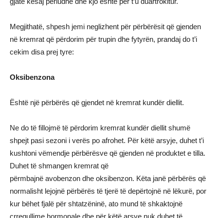
gjatë kësaj periudhe dhe kjo është për t’u duartrokitur.
Megjithatë, shpesh jemi neglizhent për përbërësit që gjenden
në kremrat që përdorim për trupin dhe fytyrën, prandaj do t’i
cekim disa prej tyre:
Oksibenzona
Është një përbërës që gjendet në kremrat kundër diellit.
Ne do të fillojmë të përdorim kremrat kundër diellit shumë
shpejt pasi sezoni i verës po afrohet. Për këtë arsyje, duhet t’i
kushtoni vëmendje përbërësve që gjenden në produktet e tilla.
Duhet të shmangen kremrat që
përmbajnë avobenzon dhe oksibenzon. Këta janë përbërës që
normalisht lejojnë përbërës të tjerë të depërtojnë në lëkurë, por
kur bëhet fjalë për shtatzëninë, ato mund të shkaktojnë
çrregullime hormonale dhe për këtë arsye nuk duhet të