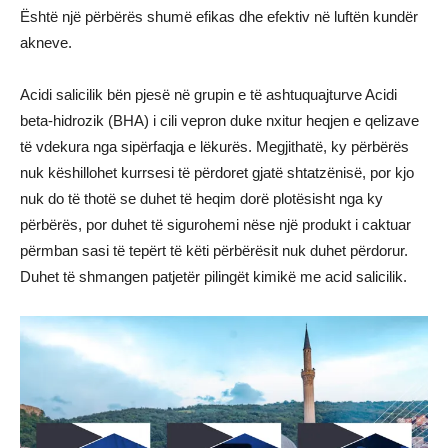
Është një përbërës shumë efikas dhe efektiv në luftën kundër
akneve.
Acidi salicilik bën pjesë në grupin e të ashtuquajturve Acidi
beta-hidrozik (BHA) i cili vepron duke nxitur heqjen e qelizave
të vdekura nga sipërfaqja e lëkurës. Megjithatë, ky përbërës
nuk këshillohet kurrsesi të përdoret gjatë shtatzënisë, por kjo
nuk do të thotë se duhet të heqim dorë plotësisht nga ky
përbërës, por duhet të sigurohemi nëse një produkt i caktuar
përmban sasi të tepërt të këti përbërësit nuk duhet përdorur.
Duhet të shmangen patjetër pilingët kimikë me acid salicilik.