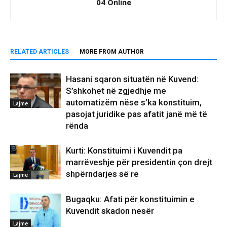
04 Online
RELATED ARTICLES
MORE FROM AUTHOR
Hasani sqaron situatën në Kuvend:
S’shkohet në zgjedhje me
automatizëm nëse s’ka konstituim,
Lajme
pasojat juridike pas afatit janë më të
rënda
Kurti: Konstituimi i Kuvendit pa
marrëveshje për presidentin çon drejt
shpërndarjes së re
Lajme
Bugaqku: Afati për konstituimin e
Kuvendit skadon nesër
Lajme