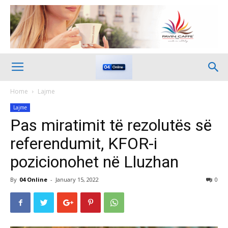
Home
Lajme
Lajme
Pas miratimit të rezolutës së
referendumit, KFOR-i
pozicionohet në Lluzhan
By
04 Online
-
January 15, 2022
0