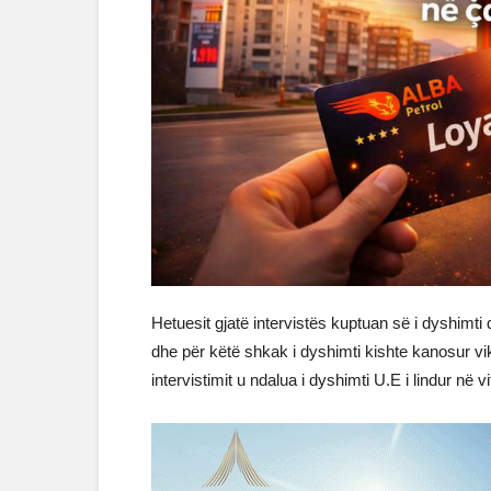
Hetuesit gjatë intervistës kuptuan së i dyshim
dhe për këtë shkak i dyshimti kishte kanosur v
intervistimit u ndalua i dyshimti U.E i lindur në v