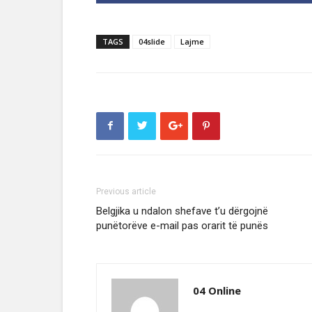
TAGS
04slide
Lajme
Previous article
Belgjika u ndalon shefave t’u dërgojnë
punëtorëve e-mail pas orarit të punës
04 Online