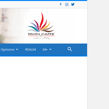
Opinione
REAL04
04+