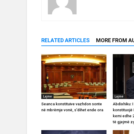
RELATED ARTICLES
MORE FROM A
Lajme
Lajme
Seanca konstituive vazhdon sonte
Abdixhiku: I
në mbrëmje vonë, s’dihet ende ora
konstituojë
kemi edhe 
të gjejmë z