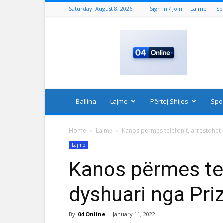
Saturday, August 8, 2026
Sign in / Join
Lajme
Sp
04
Online
Ballina
Lajme
Përtej Shijes
Spo
Home
Lajme
Kanos përmes telefonit, arrestohet i
Lajme
Kanos përmes tel
dyshuari nga Priz
By
04 Online
-
January 11, 2022