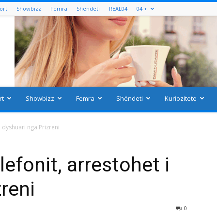
ort
Showbizz
Femra
Shëndeti
REAL04
04 +
rt
Showbizz
Femra
Shëndeti
Kuriozitete
 dyshuari nga Prizreni
efonit, arrestohet i
reni
0