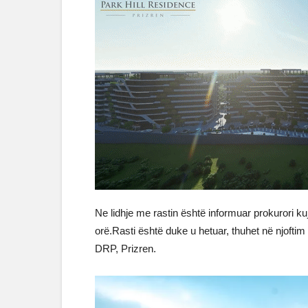
Ne lidhje me rastin është informuar prokurori ku
orë.Rasti është duke u hetuar, thuhet në njoft
DRP, Prizren.