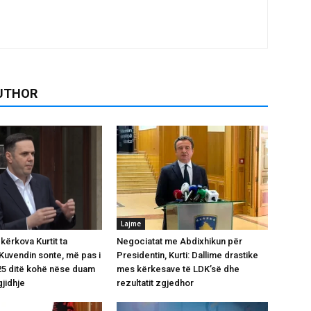
UTHOR
Lajme
 kërkova Kurtit ta
Negociatat me Abdixhikun për
 Kuvendin sonte, më pas i
Presidentin, Kurti: Dallime drastike
25 ditë kohë nëse duam
mes kërkesave të LDK’së dhe
gjidhje
rezultatit zgjedhor