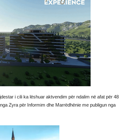
jdestar i cili ka lëshuar aktvendim për ndalim në afat për 48
im nga Zyra për Informim dhe Marrëdhënie me publigun nga