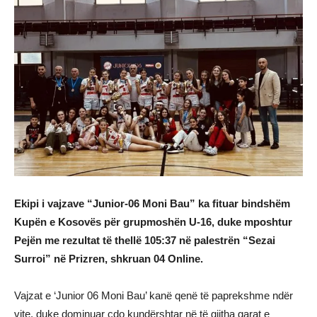
Ekipi i vajzave “Junior-06 Moni Bau” ka fituar bindshëm
Kupën e Kosovës për grupmoshën U-16, duke mposhtur
Pejën me rezultat të thellë 105:37 në palestrën “Sezai
Surroi” në Prizren, shkruan 04 Online.
Vajzat e ‘Junior 06 Moni Bau’ kanë qenë të paprekshme ndër
vite, duke dominuar çdo kundërshtar në të gjitha garat e