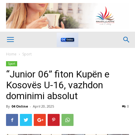
Home
Sport
Sport
“Junior 06” fiton Kupën e
Kosovës U-16, vazhdon
dominimi absolut
By
04 Online
-
April 20, 2025
0