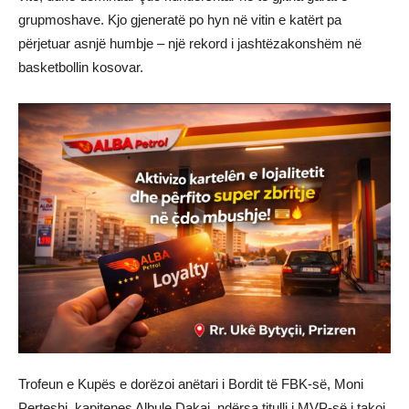
grupmoshave. Kjo gjeneratë po hyn në vitin e katërt pa
përjetuar asnjë humbje – një rekord i jashtëzakonshëm në
basketbollin kosovar.
Trofeun e Kupës e dorëzoi anëtari i Bordit të FBK-së, Moni
Perteshi, kapitenes Albule Dakaj, ndërsa titulli i MVP-së i takoi