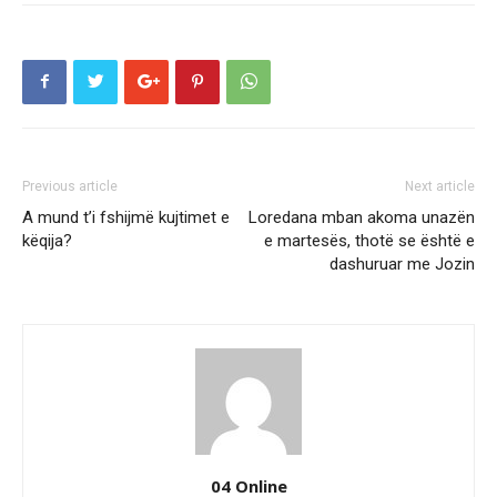
Previous article
Next article
A mund t’i fshijmë kujtimet e
Loredana mban akoma unazën
këqija?
e martesës, thotë se është e
dashuruar me Jozin
04 Online