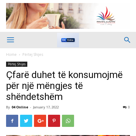
Home
Përtej Shijes
Përtej Shijes
Çfarë duhet të konsumojmë
për një mëngjes të
shëndetshëm
By
04 Online
-
January 17, 2022
0