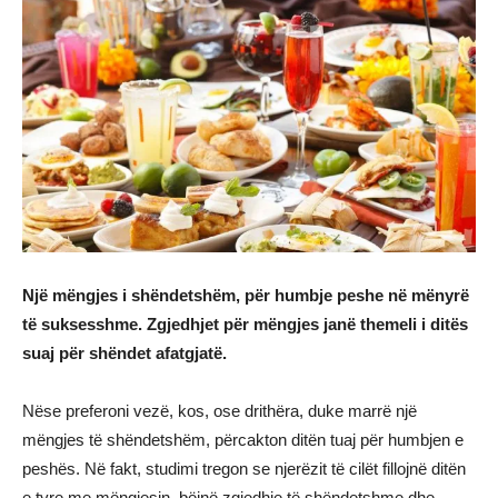
Një mëngjes i shëndetshëm, për humbje peshe në mënyrë
të suksesshme. Zgjedhjet për mëngjes janë themeli i ditës
suaj për shëndet afatgjatë.
Nëse preferoni vezë, kos, ose drithëra, duke marrë një
mëngjes të shëndetshëm, përcakton ditën tuaj për humbjen e
peshës. Në fakt, studimi tregon se njerëzit të cilët fillojnë ditën
e tyre me mëngjesin, bëjnë zgjedhje të shëndetshme dhe