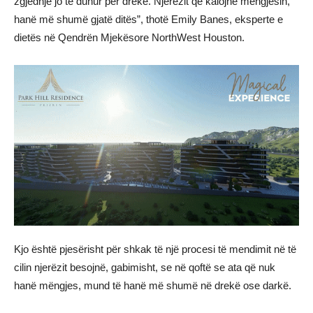
zgjedhje jo të duhur për drekë. Njerëzit që kalojnë mëngjesin,
hanë më shumë gjatë ditës”, thotë Emily Banes, eksperte e
dietës në Qendrën Mjekësore NorthWest Houston.
Kjo është pjesërisht për shkak të një procesi të mendimit në të
cilin njerëzit besojnë, gabimisht, se në qoftë se ata që nuk
hanë mëngjes, mund të hanë më shumë në drekë ose darkë.