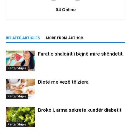
04 Online
RELATED ARTICLES
MORE FROM AUTHOR
Farat e shalqirit i bëjnë mirë shëndetit
Përtej Shijes
Dietë me vezë të ziera
Përtej Shijes
Brokoli, arma sekrete kundër diabetit
Përtej Shijes