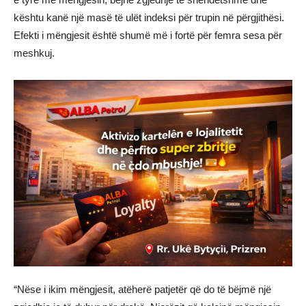
kështu kanë një masë të ulët indeksi për trupin në përgjithësi.
Efekti i mëngjesit është shumë më i fortë për femra sesa për
meshkuj.
“Nëse i ikim mëngjesit, atëherë patjetër që do të bëjmë një