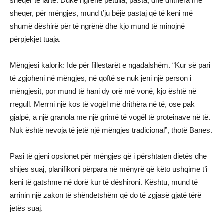
sheqer të lartë. Duke ngrënë petulla, pasta, dhe drithëra me
sheqer, për mëngjes, mund t’ju bëjë pastaj që të keni më
shumë dëshirë për të ngrënë dhe kjo mund të minojnë
përpjekjet tuaja.
Mëngjesi kalorik: Ide për fillestarët e ngadalshëm. “Kur së pari
të zgjoheni në mëngjes, në qoftë se nuk jeni një person i
mëngjesit, por mund të hani dy orë më vonë, kjo është në
rregull. Merrni një kos të vogël më drithëra në të, ose pak
gjalpë, a një granola me një grimë të vogël të proteinave në të.
Nuk është nevoja të jetë një mëngjes tradicional”, thotë Banes.
Pasi të gjeni opsionet për mëngjes që i përshtaten dietës dhe
shijes suaj, planifikoni përpara në mënyrë që këto ushqime t’i
keni të gatshme në dorë kur të dëshironi. Kështu, mund të
arrinin një zakon të shëndetshëm që do të zgjasë gjatë tërë
jetës suaj.