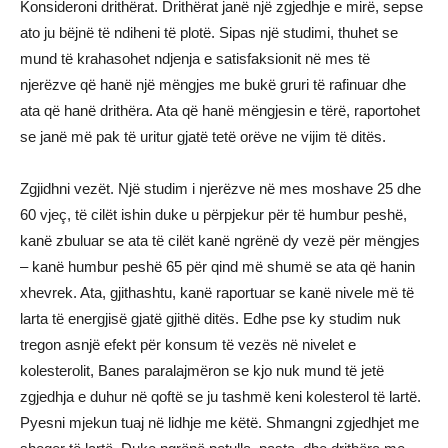
Konsideroni drithërat. Drithërat janë një zgjedhje e mirë, sepse
ato ju bëjnë të ndiheni të plotë. Sipas një studimi, thuhet se
mund të krahasohet ndjenja e satisfaksionit në mes të
njerëzve që hanë një mëngjes me bukë gruri të rafinuar dhe
ata që hanë drithëra. Ata që hanë mëngjesin e tërë, raportohet
se janë më pak të uritur gjatë tetë orëve ne vijim të ditës.
Zgjidhni vezët. Një studim i njerëzve në mes moshave 25 dhe
60 vjeç, të cilët ishin duke u përpjekur për të humbur peshë,
kanë zbuluar se ata të cilët kanë ngrënë dy vezë për mëngjes
– kanë humbur peshë 65 për qind më shumë se ata që hanin
xhevrek. Ata, gjithashtu, kanë raportuar se kanë nivele më të
larta të energjisë gjatë gjithë ditës. Edhe pse ky studim nuk
tregon asnjë efekt për konsum të vezës në nivelet e
kolesterolit, Banes paralajmëron se kjo nuk mund të jetë
zgjedhja e duhur në qoftë se ju tashmë keni kolesterol të lartë.
Pyesni mjekun tuaj në lidhje me këtë. Shmangni zgjedhjet me