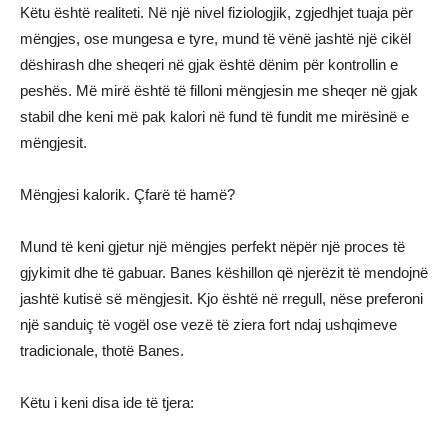
Këtu është realiteti. Në një nivel fiziologjik, zgjedhjet tuaja për
mëngjes, ose mungesa e tyre, mund të vënë jashtë një cikël
dëshirash dhe sheqeri në gjak është dënim për kontrollin e
peshës. Më mirë është të filloni mëngjesin me sheqer në gjak
stabil dhe keni më pak kalori në fund të fundit me mirësinë e
mëngjesit.
Mëngjesi kalorik. Çfarë të hamë?
Mund të keni gjetur një mëngjes perfekt nëpër një proces të
gjykimit dhe të gabuar. Banes këshillon që njerëzit të mendojnë
jashtë kutisë së mëngjesit. Kjo është në rregull, nëse preferoni
një sanduiç të vogël ose vezë të ziera fort ndaj ushqimeve
tradicionale, thotë Banes.
Këtu i keni disa ide të tjera: