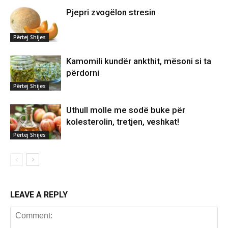
Pjepri zvogëlon stresin
Përtej Shijes
Kamomili kundër ankthit, mësoni si ta
përdorni
Përtej Shijes
Uthull molle me sodë buke për
kolesterolin, tretjen, veshkat!
Përtej Shijes
LEAVE A REPLY