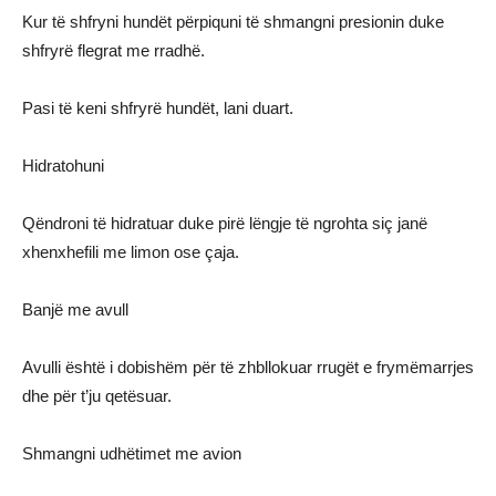
Kur të shfryni hundët përpiquni të shmangni presionin duke
shfryrë flegrat me rradhë.
Pasi të keni shfryrë hundët, lani duart.
Hidratohuni
Qëndroni të hidratuar duke pirë lëngje të ngrohta siç janë
xhenxhefili me limon ose çaja.
Banjë me avull
Avulli është i dobishëm për të zhbllokuar rrugët e frymëmarrjes
dhe për t’ju qetësuar.
Shmangni udhëtimet me avion