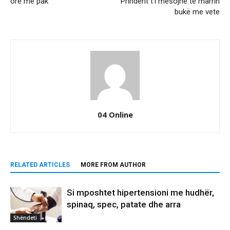
orë më pak
Prindërit t’i mësojnë të marrin
bukë me vete
04 Online
RELATED ARTICLES
MORE FROM AUTHOR
Si mposhtet hipertensioni me hudhër,
spinaq, spec, patate dhe arra
Shëndeti