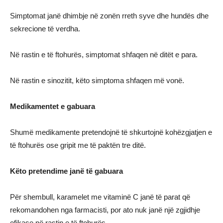
Simptomat janë dhimbje në zonën rreth syve dhe hundës dhe
sekrecione të verdha.
Në rastin e të ftohurës, simptomat shfaqen në ditët e para.
Në rastin e sinozitit, këto simptoma shfaqen më vonë.
Medikamentet e gabuara
Shumë medikamente pretendojnë të shkurtojnë kohëzgjatjen e
të ftohurës ose gripit me të paktën tre ditë.
Këto pretendime janë të gabuara
Për shembull, karamelet me vitaminë C janë të parat që
rekomandohen nga farmacisti, por ato nuk janë një zgjidhje
efikase në rastin e të ftohurës.