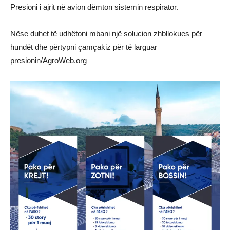
Presioni i ajrit në avion dëmton sistemin respirator.
Nëse duhet të udhëtoni mbani një solucion zhbllokues për
hundët dhe përtypni çamçakiz për të larguar
presionin/AgroWeb.org