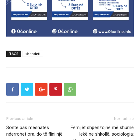
TAGS
shendeti
Previous article
Next article
Sonte pas mesnatës
Fëmijët shpenzojnë më shumë
ndërrohet ora, do të flini një
lekë në shkollë, sociologia: