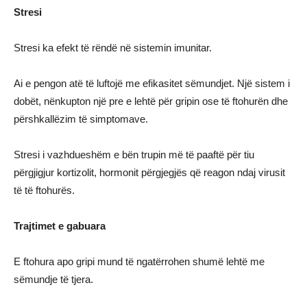
Stresi
Stresi ka efekt të rëndë në sistemin imunitar.
Ai e pengon atë të luftojë me efikasitet sëmundjet. Një sistem i
dobët, nënkupton një pre e lehtë për gripin ose të ftohurën dhe
përshkallëzim të simptomave.
Stresi i vazhdueshëm e bën trupin më të paaftë për tiu
përgjigjur kortizolit, hormonit përgjegjës që reagon ndaj virusit
të të ftohurës.
Trajtimet e gabuara
E ftohura apo gripi mund të ngatërrohen shumë lehtë me
sëmundje të tjera.