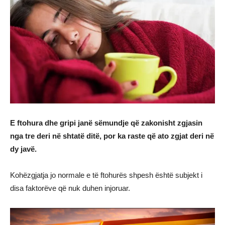
E ftohura dhe gripi janë sëmundje që zakonisht zgjasin
nga tre deri në shtatë ditë, por ka raste që ato zgjat deri në
dy javë.
Kohëzgjatja jo normale e të ftohurës shpesh është subjekt i
disa faktorëve që nuk duhen injoruar.