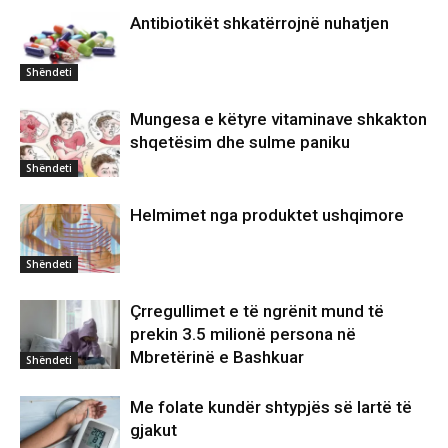
Antibiotikët shkatërrojnë nuhatjen
Shëndeti
Mungesa e këtyre vitaminave shkakton
shqetësim dhe sulme paniku
Shëndeti
Helmimet nga produktet ushqimore
Shëndeti
Çrregullimet e të ngrënit mund të
prekin 3.5 milionë persona në
Mbretërinë e Bashkuar
Shëndeti
Me folate kundër shtypjës së lartë të
gjakut