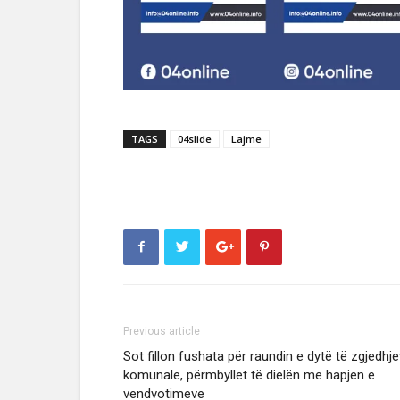
TAGS
04slide
Lajme
Previous article
Sot fillon fushata për raundin e dytë të zgjedhj
komunale, përmbyllet të dielën me hapjen e
vendvotimeve