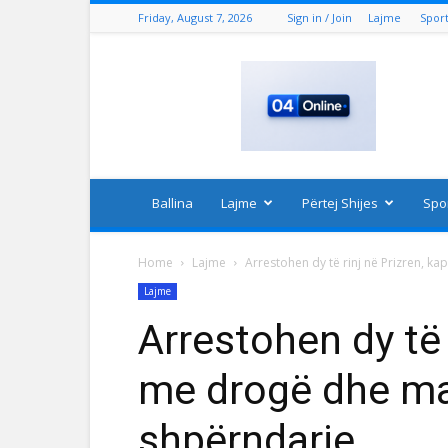
Friday, August 7, 2026
Sign in / Join
Lajme
Spor
04
Online
Ballina
Lajme
Përtej Shijes
Spo
Home
Lajme
Arrestohen dy të rinj në Prizren, k
Lajme
Arrestohen dy të 
me drogë dhe ma
shpërndarje