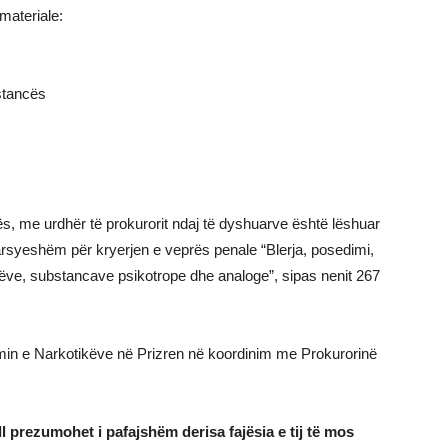
materiale:
stancës
ës, me urdhër të prokurorit ndaj të dyshuarve është lëshuar
rsyeshëm për kryerjen e veprës penale “Blerja, posedimi,
këve, substancave psikotrope dhe analoge”, sipas nenit 267
imin e Narkotikëve në Prizren në koordinim me Prokurorinë
l prezumohet i pafajshëm derisa fajësia e tij të mos