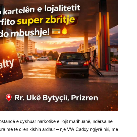
 substancë e dyshuar narkotike e llojit marihuanë, ndërsa në
etura me të cilën kishin ardhur – një VW Caddy ngjyrë hiri, me