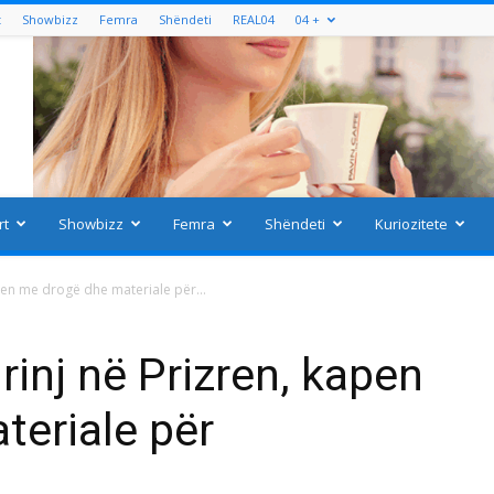
t
Showbizz
Femra
Shëndeti
REAL04
04 +
rt
Showbizz
Femra
Shëndeti
Kuriozitete
apen me drogë dhe materiale për...
rinj në Prizren, kapen
teriale për