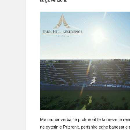
targa vendore.
Me urdhër verbal të prokurorit të krimeve të rën
në qytetin e Prizrenit, përfshirë edhe banesat e