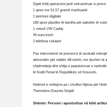
Gjatë këtij operacioni janë sekuestruar si prova 
1 qese me 51.57 gramë marihuanë
1 peshore digjitale
180 qese plastike të bardha për paketim të sub
1 veturë VW Caddy
45 euro kesh
2 telefona celularë
Pas intervistimit në prezencë të avokatit mbrojt
aktvendim për ndalim 48-orësh, me dyshim të a
shpërndarja dhe shitja e paautorizuar e narkoti
të Kodit Penal të Republikës së Kosovës.
Hetimet e mëtejme po i zhvillon Njësia për Het
Themelore./Gazeta Sinjali/
Shënim: Personi i apostrofuar në këtë artikul