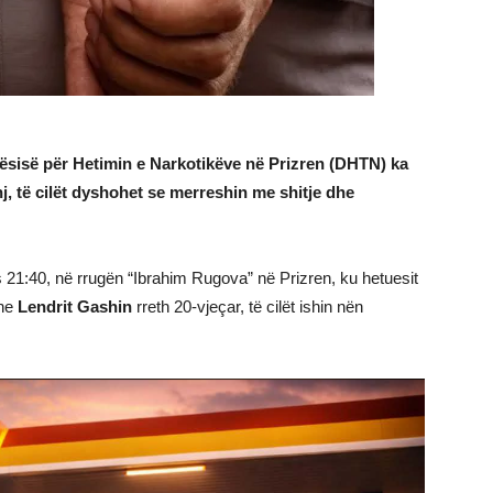
ësisë për Hetimin e Narkotikëve në Prizren (DHTN) ka
j, të cilët dyshohet se merreshin me shitje dhe
 21:40, në rrugën “Ibrahim Rugova” në Prizren, ku hetuesit
dhe
Lendrit Gashin
rreth 20-vjeçar, të cilët ishin nën