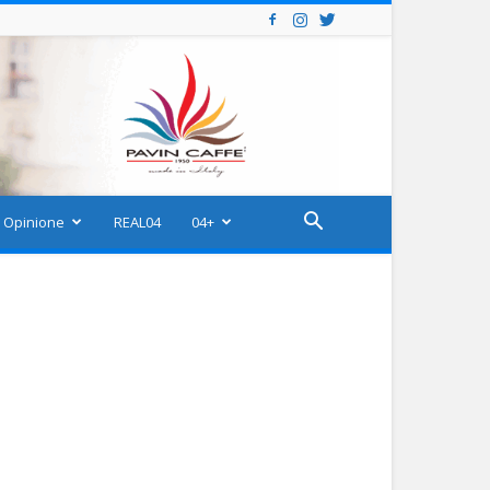
Opinione
REAL04
04+