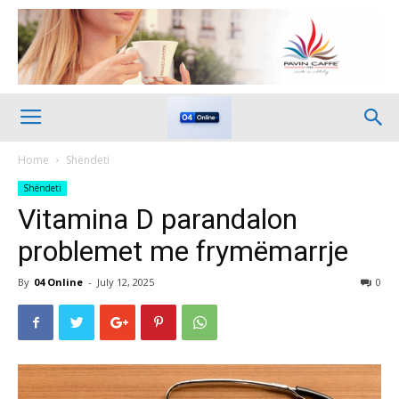
Home
Shëndeti
Shëndeti
Vitamina D parandalon
problemet me frymëmarrje
By
04 Online
-
July 12, 2025
0