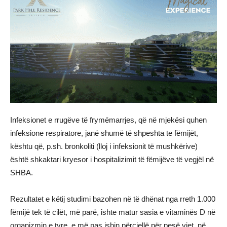
Infeksionet e rrugëve të frymëmarrjes, që në mjekësi quhen
infeksione respiratore, janë shumë të shpeshta te fëmijët,
kështu që, p.sh. bronkoliti (lloj i infeksionit të mushkërive)
është shkaktari kryesor i hospitalizimit të fëmijëve të vegjël në
SHBA.
Rezultatet e këtij studimi bazohen në të dhënat nga rreth 1.000
fëmijë tek të cilët, më parë, ishte matur sasia e vitaminës D në
organizmin e tyre, e më pas ishin përcjellë për pesë vjet, në