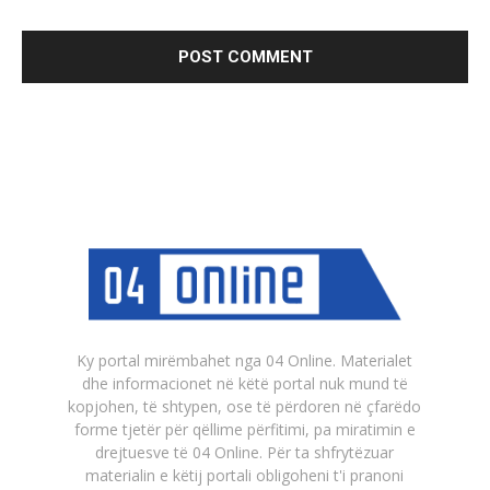
Ky portal mirëmbahet nga 04 Online. Materialet
dhe informacionet në këtë portal nuk mund të
kopjohen, të shtypen, ose të përdoren në çfarëdo
forme tjetër për qëllime përfitimi, pa miratimin e
drejtuesve të 04 Online. Për ta shfrytëzuar
materialin e këtij portali obligoheni t'i pranoni