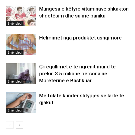
Mungesa e këtyre vitaminave shkakton
shqetësim dhe sulme paniku
Shëndeti
Helmimet nga produktet ushqimore
Shëndeti
Çrregullimet e të ngrënit mund të
prekin 3.5 milionë persona në
Mbretërinë e Bashkuar
Shëndeti
Me folate kundër shtypjës së lartë të
gjakut
Shëndeti