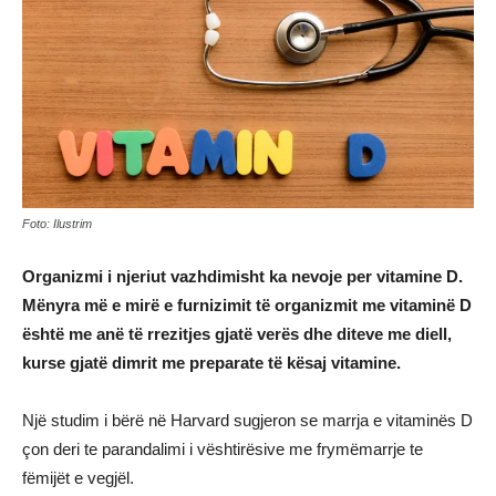
Foto: Ilustrim
Organizmi i njeriut vazhdimisht ka nevoje per vitamine D.
Mënyra më e mirë e furnizimit të organizmit me vitaminë D
është me anë të rrezitjes gjatë verës dhe diteve me diell,
kurse gjatë dimrit me preparate të kësaj vitamine.
Një studim i bërë në Harvard sugjeron se marrja e vitaminës D
çon deri te parandalimi i vështirësive me frymëmarrje te
fëmijët e vegjël.