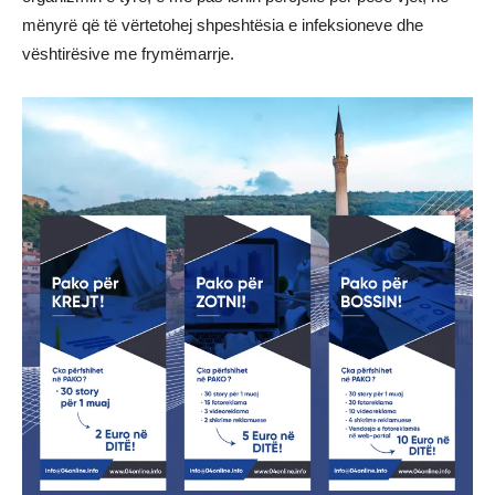
mënyrë që të vërtetohej shpeshtësia e infeksioneve dhe
vështirësive me frymëmarrje.