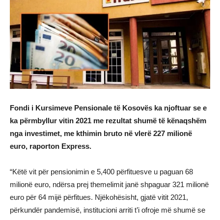
Fondi i Kursimeve Pensionale të Kosovës ka njoftuar se e
ka përmbyllur vitin 2021 me rezultat shumë të kënaqshëm
nga investimet, me kthimin bruto në vlerë 227 milionë
euro, raporton Express.
“Këtë vit për pensionimin e 5,400 përfituesve u paguan 68
milionë euro, ndërsa prej themelimit janë shpaguar 321 milionë
euro për 64 mijë përfitues. Njëkohësisht, gjatë vitit 2021,
përkundër pandemisë, institucioni arriti t’i ofroje më shumë se