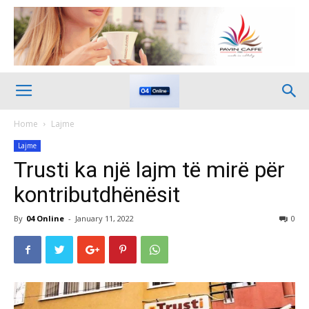
Home
Lajme
Lajme
Trusti ka një lajm të mirë për
kontributdhënësit
By
04 Online
-
January 11, 2022
0