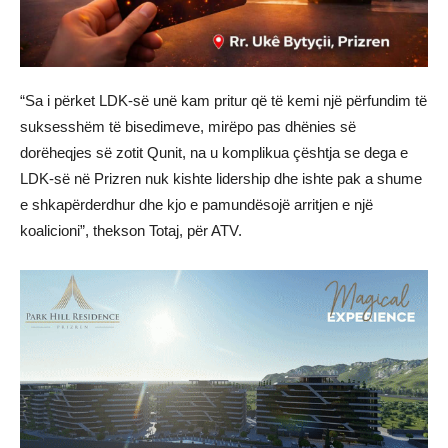
“Sa i përket LDK-së unë kam pritur që të kemi një përfundim të
suksesshëm të bisedimeve, mirëpo pas dhënies së
dorëheqjes së zotit Qunit, na u komplikua çështja se dega e
LDK-së në Prizren nuk kishte lidership dhe ishte pak a shume
e shkapërderdhur dhe kjo e pamundësojë arritjen e një
koalicioni”, thekson Totaj, për ATV.