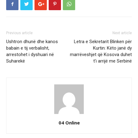
Previous article
Next article
Ushtron dhunë dhe kanos
Letra e Sekretarit Blinken për
babain e tij verbalisht,
Kurtin: Këto janë dy
arrestohet i dyshuari në
marrëveshjet që Kosova duhet
Suharekë
t’i arrijë me Serbinë
04 Online