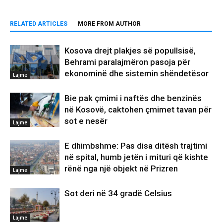
RELATED ARTICLES
MORE FROM AUTHOR
Kosova drejt plakjes së popullsisë,
Behrami paralajmëron pasoja për
ekonominë dhe sistemin shëndetësor
Lajme
Bie pak çmimi i naftës dhe benzinës
në Kosovë, caktohen çmimet tavan për
sot e nesër
Lajme
E dhimbshme: Pas disa ditësh trajtimi
në spital, humb jetën i mituri që kishte
rënë nga një objekt në Prizren
Lajme
Sot deri në 34 gradë Celsius
Lajme