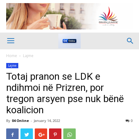
Home
Lajme
Lajme
Totaj pranon se LDK e
ndihmoi në Prizren, por
tregon arsyen pse nuk bënë
koalicion
By
04 Online
-
January 14, 2022
0