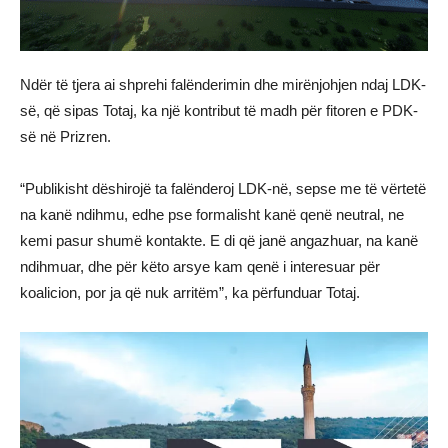
Ndër të tjera ai shprehi falënderimin dhe mirënjohjen ndaj LDK-
së, që sipas Totaj, ka një kontribut të madh për fitoren e PDK-
së në Prizren.
“Publikisht dëshirojë ta falënderoj LDK-në, sepse me të vërtetë
na kanë ndihmu, edhe pse formalisht kanë qenë neutral, ne
kemi pasur shumë kontakte. E di që janë angazhuar, na kanë
ndihmuar, dhe për këto arsye kam qenë i interesuar për
koalicion, por ja që nuk arritëm”, ka përfunduar Totaj.