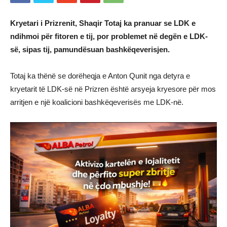
Kryetari i Prizrenit, Shaqir Totaj ka pranuar se LDK e
ndihmoi për fitoren e tij, por problemet në degën e LDK-
së, sipas tij, pamundësuan bashkëqeverisjen.
Totaj ka thënë se dorëheqja e Anton Qunit nga detyra e
kryetarit të LDK-së në Prizren është arsyeja kryesore për mos
arritjen e një koalicioni bashkëqeverisës me LDK-në.