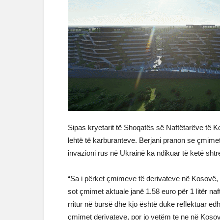
Sipas kryetarit të Shoqatës së Naftëtarëve të Kos
lehtë të karburanteve. Berjani pranon se çmimet e
invazioni rus në Ukrainë ka ndikuar të ketë shtr
“Sa i përket çmimeve të derivateve në Kosovë, ka
sot çmimet aktuale janë 1.58 euro për 1 litër na
rritur në bursë dhe kjo është duke reflektuar ed
çmimet derivateve, por jo vetëm te ne në Kosovë