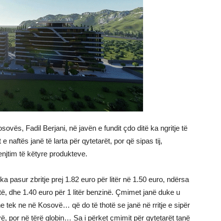
ovës, Fadil Berjani, në javën e fundit çdo ditë ka ngritje të
 naftës janë të larta për qytetarët, por që sipas tij,
enjtim të këtyre produkteve.
 pasur zbritje prej 1.82 euro për litër në 1.50 euro, ndërsa
ftë, dhe 1.40 euro për 1 litër benzinë. Çmimet janë duke u
he tek ne në Kosovë… që do të thotë se janë në rritje e sipër
, por në tërë globin… Sa i përket çmimit për qytetarët tanë