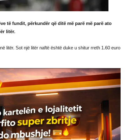
ëve të fundit, përkundër që ditë më parë më parë ato
r litër.
 litër. Sot një litër naftë është duke u shitur rreth 1.60 euro