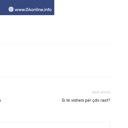
Next article
n
Si të visheni për çdo rast?