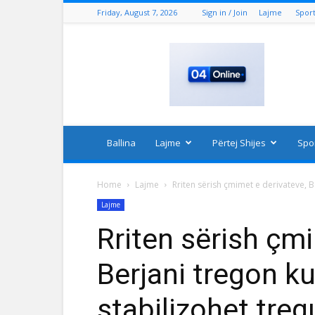
Friday, August 7, 2026
Sign in / Join
Lajme
Spor
04
Online
Ballina
Lajme
Përtej Shijes
Spo
Home
Lajme
Rriten sërish çmimet e derivateve, Be
Lajme
Rriten sërish çm
Berjani tregon kur
stabilizohet treg