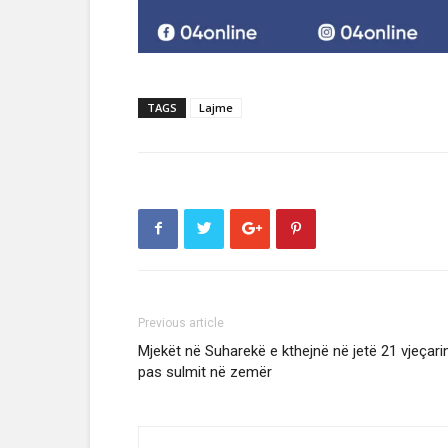
TAGS
Lajme
Previous article
Mjekët në Suharekë e kthejnë në jetë 21 vjeçari
pas sulmit në zemër