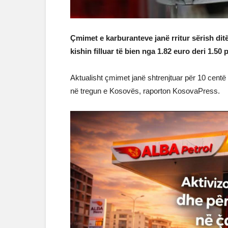
Çmimet e karburanteve janë rritur sërish dit
kishin filluar të bien nga 1.82 euro deri 1.50 pë
Aktualisht çmimet janë shtrenjtuar për 10 centë në
në tregun e Kosovës, raporton KosovaPress.