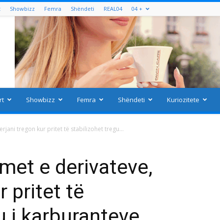
t
Showbizz
Femra
Shëndeti
REAL04
04 +
rt
Showbizz
Femra
Shëndeti
Kuriozitete
rjani tregon kur pritet të stabilizohet tregu...
imet e derivateve,
 pritet të
u i karburanteve