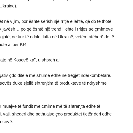
 Ukrainë).
në vijim, por është sërish një rritje e lehtë, që do të thotë
 javësh… po që është një trend i lehtë i rritjes së çmimeve
gjatë, që kur të ndalet lufta në Ukrainë, vetëm atëherë do të
hotë ai për KP.
vate në Kosovë ka”, u shpreh ai.
gativ çdo ditë e më shumë edhe në tregjet ndërkombëtare.
osovës duke sjellë shtrenjtim të produkteve të ndryshme
ur muajve të fundit me çmime më të shtrenjta edhe të
, vaji, sheqeri dhe pothuajse çdo produktet tjetër deri edhe
Kosovë.