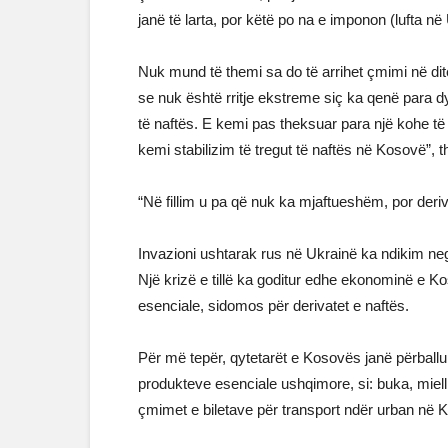
janë të larta, por këtë po na e imponon (lufta në
Nuk mund të themi sa do të arrihet çmimi në ditët 
se nuk është rritje ekstreme siç ka qenë para dy
të naftës. E kemi pas theksuar para një kohe të 
kemi stabilizim të tregut të naftës në Kosovë”, t
“Në fillim u pa që nuk ka mjaftueshëm, por deri
Invazioni ushtarak rus në Ukrainë ka ndikim ne
Një krizë e tillë ka goditur edhe ekonominë e K
esenciale, sidomos për derivatet e naftës.
Për më tepër, qytetarët e Kosovës janë përball
produkteve esenciale ushqimore, si: buka, mielli
çmimet e biletave për transport ndër urban në 