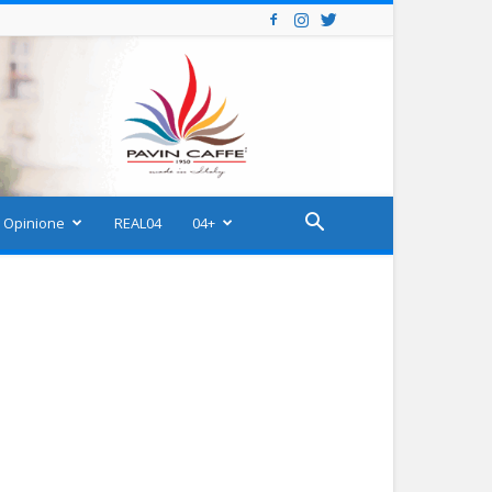
Opinione
REAL04
04+