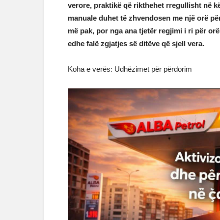
verore, praktikë që rikthehet rregullisht në k
manuale duhet të zhvendosen me një orë përpa
më pak, por nga ana tjetër regjimi i ri për orë 
edhe falë zgjatjes së ditëve që sjell vera.
Koha e verës: Udhëzimet për përdorim