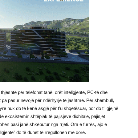
eshtë për telefonat tanë, orët inteligjente, PC-të dhe
sht pa pasur nevojë për ndërhyrje të jashtme. Për shembull,
tyre nuk do të kenë asgjë për t’u shqetësuar, por do t’i gjejnë
 ekosistemin shtëpiak të pajisjeve dixhitale, pajisjet
ohen pasi janë shkëputur nga rrjeti. Ora e furrës, ajo e
eligjente” do të duhet të rregullohen me dorë.