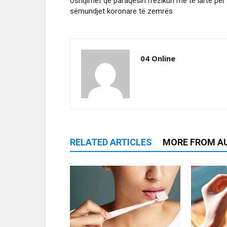
Ushqimet që paraqesin rrezikun më të lartë për
sëmundjet koronare të zemrës
04 Online
RELATED ARTICLES
MORE FROM A