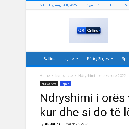
Saturday, August 8, 2026
Sign in / Join
Lajme
Sp
04
Online
Ballina
Lajme
Përtej Shijes
Spo
Home
Kuriozitete
Ndryshimi i orës verore 2022, më
Kuriozitete
Lajme
Ndryshimi i orës
kur dhe si do të 
By
04 Online
-
March 25, 2022