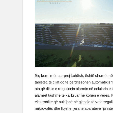
Siç kemi mësuar prej kohësh, është shumë më thj
tabletët, të cilat do të përditësohen automatiki
ata që dikur e rregullonin alarmin në celularin e 
alarmet tashmë të kalibruar në kohën e verës. Në
elektronike që nuk janë në gjendje të vetërregull
mikrovalës dhe llojet e tjera të aparateve “jo int