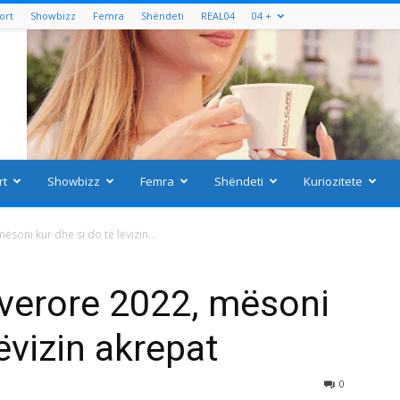
ort
Showbizz
Femra
Shëndeti
REAL04
04 +
rt
Showbizz
Femra
Shëndeti
Kuriozitete
soni kur dhe si do të lëvizin...
 verore 2022, mësoni
lëvizin akrepat
0