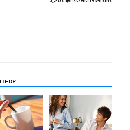
Gjykata njeh Kuvendin e Berishës
UTHOR