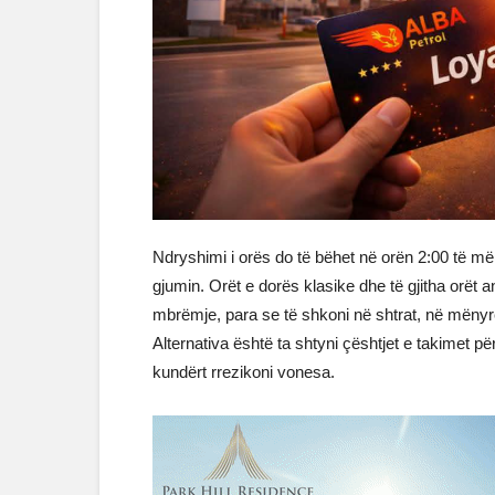
Ndryshimi i orës do të bëhet në orën 2:00 të mën
gjumin. Orët e dorës klasike dhe të gjitha orët 
mbrëmje, para se të shkoni në shtrat, në mënyrë
Alternativa është ta shtyni çështjet e takimet p
kundërt rrezikoni vonesa.