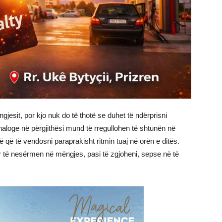
gjesit, por kjo nuk do të thotë se duhet të ndërprisni
analoge në përgjithësi mund të rregullohen të shtunën në
 që të vendosni paraprakisht ritmin tuaj në orën e ditës.
ër të nesërmen në mëngjes, pasi të zgjoheni, sepse në të