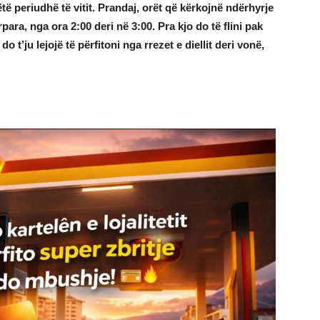
ëtë periudhë të vitit. Prandaj, orët që kërkojnë ndërhyrje
ra, nga ora 2:00 deri në 3:00. Pra kjo do të flini pak
do t’ju lejojë të përfitoni nga rrezet e diellit deri vonë,