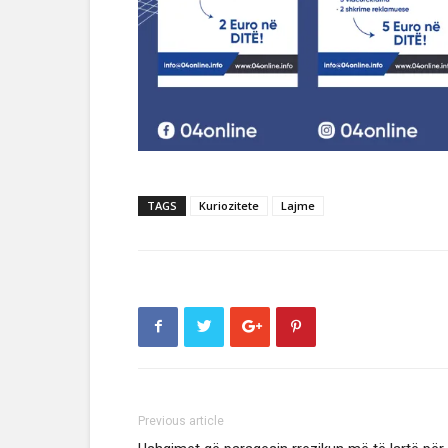
TAGS
Kuriozitete
Lajme
Previous article