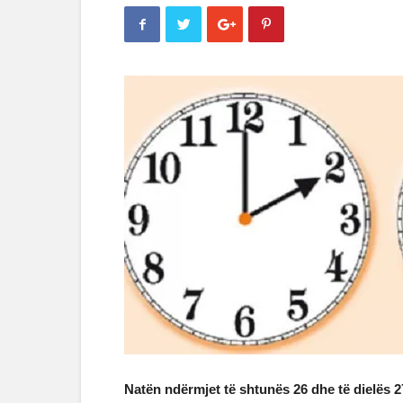
Natën ndërmjet të shtunës 26 dhe të dielës 2