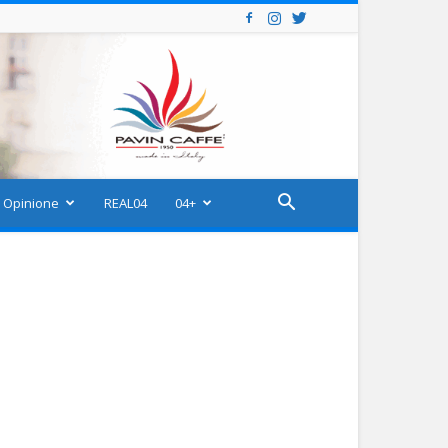
Opinione
REAL04
04+