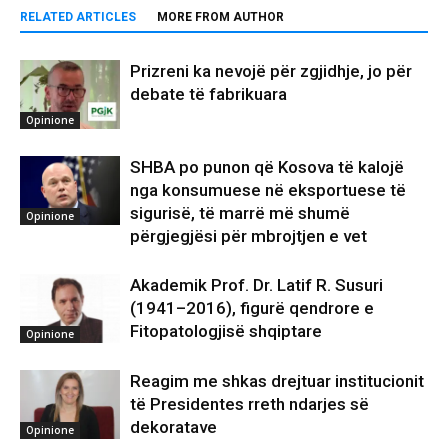
RELATED ARTICLES
MORE FROM AUTHOR
Prizreni ka nevojë për zgjidhje, jo për
debate të fabrikuara
Opinione
SHBA po punon që Kosova të kalojë
nga konsumuese në eksportuese të
sigurisë, të marrë më shumë
Opinione
përgjegjësi për mbrojtjen e vet
Akademik Prof. Dr. Latif R. Susuri
(1941–2016), figurë qendrore e
Fitopatologjisë shqiptare
Opinione
Reagim me shkas drejtuar institucionit
të Presidentes rreth ndarjes së
dekoratave
Opinione