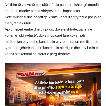
Në fillim të viteve të pasluftës, fuqia punëtore ishte një mundësi
shumë e madhe për t’a shfrytëzuar si kapacitetet.
Këtë mundësi dhe begati që kishte vendi u shfrytëzua por jo në
mënyrën e duhur.
Ajo u nëpërkëmbë dhe u njollos, duke e shfrytëzuar si në
kohën e “skllavërisë”, duke mos çarë fare kokën për
mirëqenien e tyre dhe kontributin e tyre në raport me fitimet e
tyre, por njëherësh edhe kontributin në rritjen dhe zhvillimin e
vendit si ekonomi në sferat e përgjithshme.