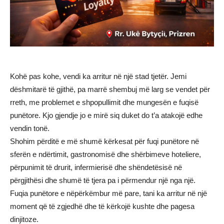
Kohë pas kohe, vendi ka arritur në një stad tjetër. Jemi
dëshmitarë të gjithë, pa marrë shembuj më larg se vendet për
rreth, me problemet e shpopullimit dhe mungesën e fuqisë
punëtore. Kjo gjendje jo e mirë siq duket do t’a atakojë edhe
vendin tonë.
Shohim përditë e më shumë kërkesat për fuqi punëtore në
sferën e ndërtimit, gastronomisë dhe shërbimeve hoteliere,
përpunimit të drurit, infermierisë dhe shëndetësisë në
përgjithësi dhe shumë të tjera pa i përmendur një nga një.
Fuqia punëtore e nëpërkëmbur më pare, tani ka arritur në një
moment që të zgjedhë dhe të kërkojë kushte dhe pagesa
dinjitoze.