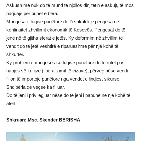
Askush më nuk do të mund të njollos dinjitetin e askujt, të mos
paguajë për punët e bëra.
Mungesa e fuqisë punëtore do t’i shkaktojë pengesa në
kontinuitet zhvillimit ekonomik të Kosovës. Pengesat do të
jenë në të gjitha sferat e jetës. Ky deformim në zhvillim të
vendit do të jetë vështirë e riparueshme për një kohë të
shkurtër.
Ky problem i mungesës së fuqisë punëtore do të rritet pas
hapjes së kufijve (liberalizimit të vizave), përveç nëse vendi
fillon të importojë punëtore nga vendet e lindjes, sikurse
Shqipëria që veçse ka filluar.
Do të jeni i privilegjuar nëse do të jeni i papunë në një kohë të
afërt.
Shkruan: Msc. Skender BERISHA