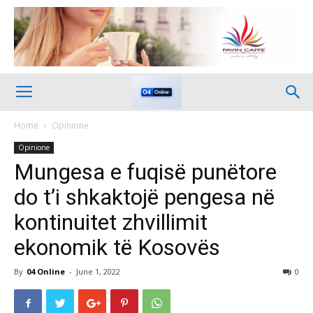
Home
Opinione
Opinione
Mungesa e fuqisë punëtore
do t’i shkaktojë pengesa në
kontinuitet zhvillimit
ekonomik të Kosovës
By
04 Online
-
June 1, 2022
0