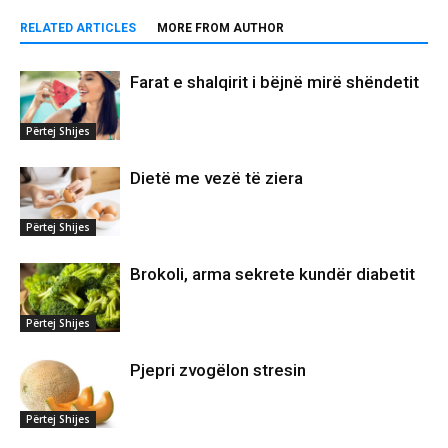
RELATED ARTICLES
MORE FROM AUTHOR
Farat e shalqirit i bëjnë mirë shëndetit
Përtej Shijes
Dietë me vezë të ziera
Përtej Shijes
Brokoli, arma sekrete kundër diabetit
Përtej Shijes
Pjepri zvogëlon stresin
Përtej Shijes