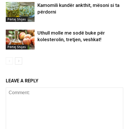
Kamomili kundër ankthit, mësoni si ta
përdorni
Përtej Shijes
Uthull molle me sodë buke për
kolesterolin, tretjen, veshkat!
Përtej Shijes
LEAVE A REPLY