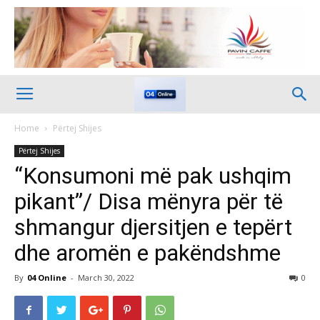
Home
Përtej Shijes
Përtej Shijes
“Konsumoni më pak ushqim
pikant”/ Disa mënyra për të
shmangur djersitjen e tepërt
dhe aromën e pakëndshme
By
04 Online
-
March 30, 2022
0