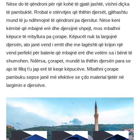
Nëse do të qëndroni për një kohë të gjatë jashtë, vishni diçka
të pambuktë. Rrobat e stërvitjes që thithin djersët, gjithashtu
mund të ju ndihmojnë të qëndroni pa djersitur. Nëse keni
këmbë që mbajnë erë dhe djersijnë shpejt, mos mbathni
këpuce të mbyllura pa çorape. Këpucët nuk ta largojnë
djersën, ato janë vend i errët dhe me lagështi që krijon një
vend perfekt për baterie që mbajnë erë dhe vetëm sa i bënë të
shumohen. Ndërsa, çorapet, mundë ta thithin djersën para se
ajo të filloj t’u jap erë të keqe këpucëve. Mbathni çorape
pambuku sepse janë më efektive se çdo material tjetër në
largimin e djersëve.