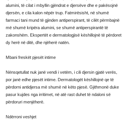
alumini, të cilat i mbyllin gjëndrat e djersëve dhe e pakësojnë
djersën, e cila kalon nëpër trup. Fatmirësisht, në shumë
farmaci tani mund të gjinden antiperspirant, të cilët përmbajnë
më shumë kripëra alumini, se shumë antiperspirantë të
zakonshëm. Ekspertët e dermatologjisë këshillojnë të përdoret
dy herë në ditë, dhe njëherë natën.
Mbani freskët pjesët intime
Nënsqetullat nuk janë vendi i vetëm, i cili djersin gjatë verës,
por janë edhe pjesët intime. Dermatologët këshillojnë qe të
përdorni antidjersa më shumë në këto pjesë. Gjithmonë duke
pasur kujdes nga irritimet, në atë rast duhet të ndaloni së
përdoruri menjëherë.
Ndërroni veshjet