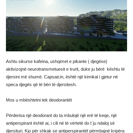
Ashtu sikurse kafeina, ushqimet e pikante ( djegëse)
aktivizojnë neurotransmetuesit e trurit, duke ju bërë kështu të
djersini më shumë. Capsaicin, është një kimikal i gjetur në
speca djegës që të bën të djersitesh.
Mos u mbështetni tek deodorantët
Përderisa një deodorant do ta mbulojë një erë të keqe, një
antiperspirant është ai, i cili në të vërtetë do t`ju ndaloj së
djersituri. Kjo për shkak se antiperspirantët përmbajnë kripëra