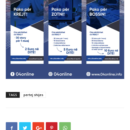
TAGS
pertej shijes