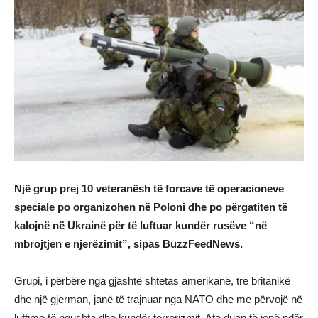
Një grup prej 10 veteranësh të forcave të operacioneve
speciale po organizohen në Poloni dhe po përgatiten të
kalojnë në Ukrainë për të luftuar kundër rusëve “në
mbrojtjen e njerëzimit”, sipas BuzzFeedNews.
Grupi, i përbërë nga gjashtë shtetas amerikanë, tre britanikë
dhe një gjerman, janë të trajnuar nga NATO dhe me përvojë në
luftime të ngushta dhe kundër terrorizmit. Ata duan të jenë ndër