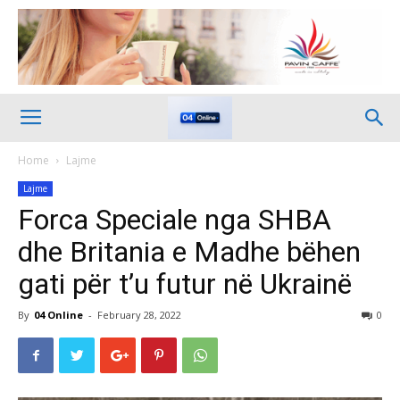
Home
Lajme
Lajme
Forca Speciale nga SHBA
dhe Britania e Madhe bëhen
gati për t’u futur në Ukrainë
By
04 Online
-
February 28, 2022
0