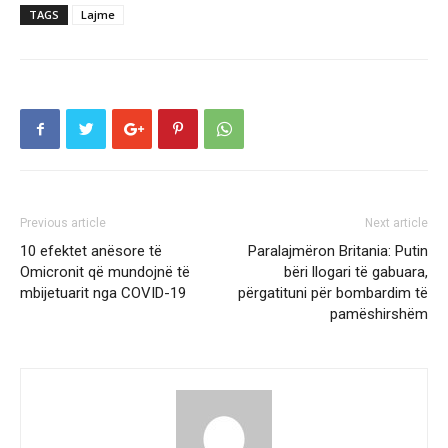
TAGS
Lajme
Previous article
Next article
10 efektet anësore të
Paralajmëron Britania: Putin
Omicronit që mundojnë të
bëri llogari të gabuara,
mbijetuarit nga COVID-19
përgatituni për bombardim të
pamëshirshëm