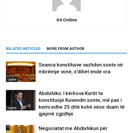
04 Online
RELATED ARTICLES
MORE FROM AUTHOR
Seanca konstituive vazhdon sonte në
mbrëmje vonë, s’dihet ende ora
Lajme
Abdixhiku: I kërkova Kurtit ta
konstituojë Kuvendin sonte, më pas i
kemi edhe 25 ditë kohë nëse duam të
Lajme
gjejmë zgjidhje
Negociatat me Abdixhikun për