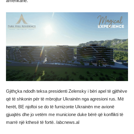
amerikane.
Gjithçka ndodh teksa presidenti Zelensky i bëri apel të gjithëve
që të shkonin për të mbrojtur Ukrainën nga agresioni rus. Më
herët, BE njoftoi se do të furnizonte Ukrainën me avionë
gjuajtës dhe jo vetëm me municione duke bërë që konflikti të
marrë një kthesë të fortë. /abcnews.al