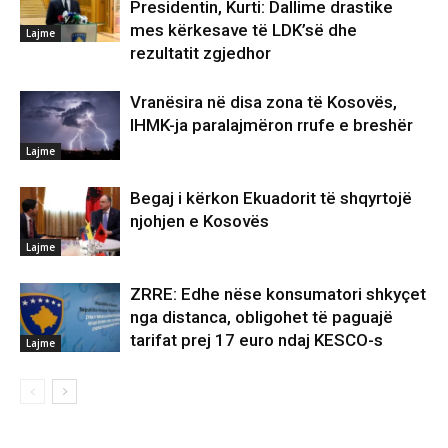
Presidentin, Kurti: Dallime drastike
mes kërkesave të LDK’së dhe
Lajme
rezultatit zgjedhor
Vranësira në disa zona të Kosovës,
IHMK-ja paralajmëron rrufe e breshër
Lajme
Begaj i kërkon Ekuadorit të shqyrtojë
njohjen e Kosovës
Lajme
ZRRE: Edhe nëse konsumatori shkyçet
nga distanca, obligohet të paguajë
tarifat prej 17 euro ndaj KESCO-s
Lajme