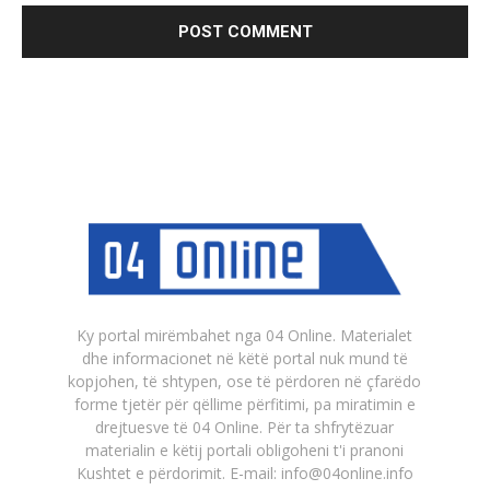
Ky portal mirëmbahet nga 04 Online. Materialet
dhe informacionet në këtë portal nuk mund të
kopjohen, të shtypen, ose të përdoren në çfarëdo
forme tjetër për qëllime përfitimi, pa miratimin e
drejtuesve të 04 Online. Për ta shfrytëzuar
materialin e këtij portali obligoheni t'i pranoni
Kushtet e përdorimit. E-mail: info@04online.info