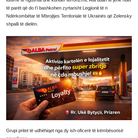
të parët që do t’i bashkohen zyrtarisht Legjionit të ri
Ndërkombëtar të Mbrojtjes Territoriale të Ukrainës që Zelensky
shpalli të dielën.
Grupi pritet të udhëhiqet nga dy ish-oficerë të këmbësorisë