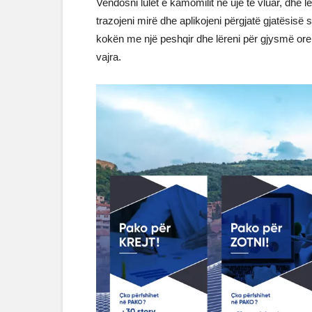
Vendosni lulet e kamomilit në ujë të vluar, dhe lë
trazojeni mirë dhe aplikojeni përgjatë gjatësisë 
kokën me një peshqir dhe lëreni për gjysmë ore.
vajra.