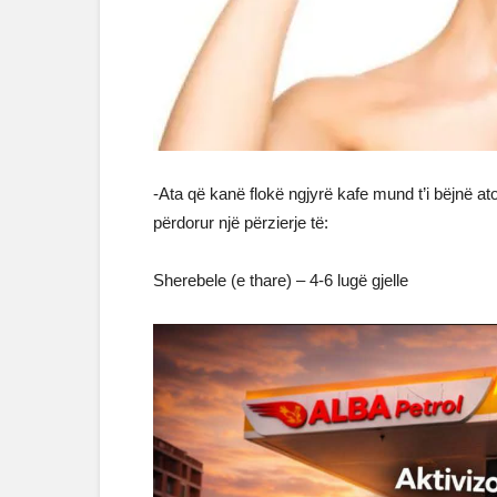
-Ata që kanë flokë ngjyrë kafe mund t’i bëjnë at
përdorur një përzierje të:
Sherebele (e thare) – 4-6 lugë gjelle