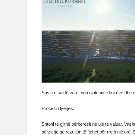
Sasia e saktë varet nga gjatësia e flokëve dhe ef
Procesi i lyerjes:
Shtoni të gjithë përbërësit në ujë të valuar. Vazhd
përzierja që rezulton të ftohet për rreth një orë.