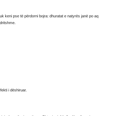
nuk keni pse të përdorni bojra: dhuratat e natyrës janë po aq
ndritshme.
ekti i dëshiruar.