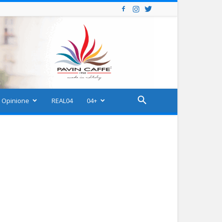
Opinione
REAL04
04+