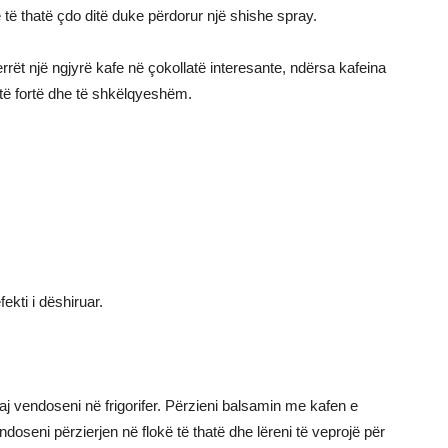
ë të thatë çdo ditë duke përdorur një shishe spray.
errët një ngjyrë kafe në çokollatë interesante, ndërsa kafeina
 të fortë dhe të shkëlqyeshëm.
ekti i dëshiruar.
astaj vendoseni në frigorifer. Përzieni balsamin me kafen e
endoseni përzierjen në flokë të thatë dhe lëreni të veprojë për