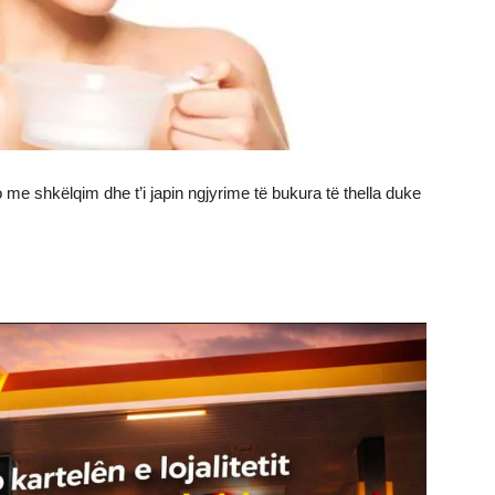
o me shkëlqim dhe t’i japin ngjyrime të bukura të thella duke