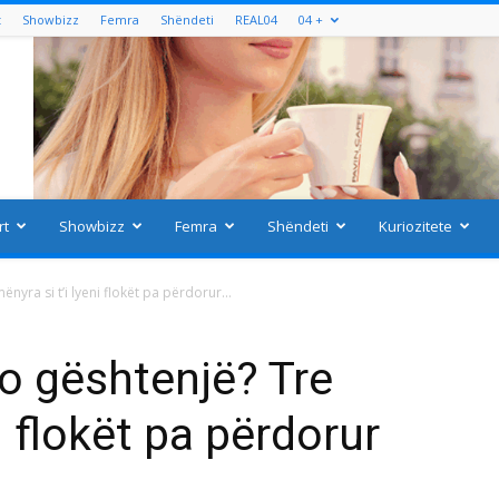
t
Showbizz
Femra
Shëndeti
REAL04
04 +
rt
Showbizz
Femra
Shëndeti
Kuriozitete
yra si t’i lyeni flokët pa përdorur...
o gështenjë? Tre
i flokët pa përdorur