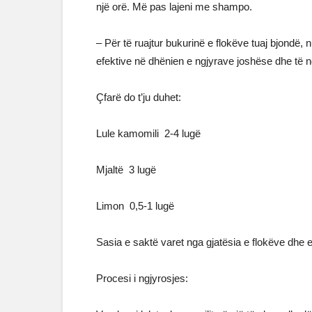
një orë. Më pas lajeni me shampo.
– Për të ruajtur bukurinë e flokëve tuaj bjondë, 
efektive në dhënien e ngjyrave joshëse dhe të 
Çfarë do t’ju duhet:
Lule kamomili 2-4 lugë
Mjaltë 3 lugë
Limon 0,5-1 lugë
Sasia e saktë varet nga gjatësia e flokëve dhe ef
Procesi i ngjyrosjes: