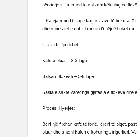
përzierjen. Ju mund ta aplikoni këtë ilaç në flok
– Kafeja mund t’i japë kaçurrelave të bukura të 
dhe mineralet e dobishme do t’i bëjnë flokët më
Çfarë do t’ju duhet:
Kafe e bluar – 2-3 lugë
Balsam flokësh – 5-8 lugë
Sasia e saktë varet nga gjatësia e flokëve dhe ef
Procesi i lyerjes:
Bëni një filxhan kafe të fortë, lëreni të piqet, p
bluar dhe shtoni kafen e ftohur nga frigoriferi. V