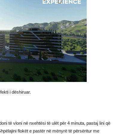
ekti i dëshiruar.
oni të vloni në nxehtësi të ulët për 4 minuta, pastaj lini që
 Shpëlajini flokët e pastër në mënyrë të përsëritur me