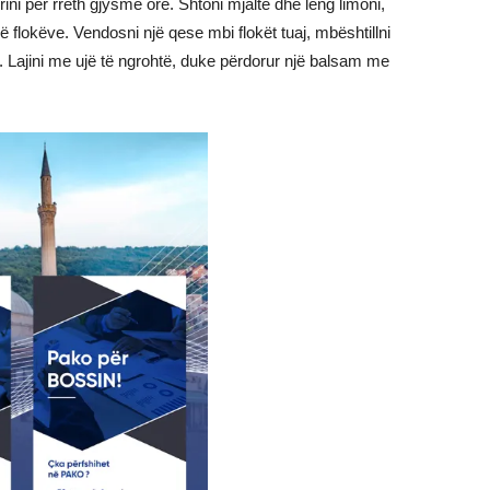
rini për rreth gjysmë ore. Shtoni mjaltë dhe lëng limoni,
së flokëve. Vendosni një qese mbi flokët tuaj, mbështillni
 Lajini me ujë të ngrohtë, duke përdorur një balsam me