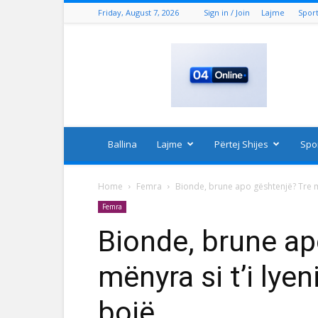
Friday, August 7, 2026
Sign in / Join
Lajme
Spor
04
Online
Ballina
Lajme
Përtej Shijes
Spo
Home
Femra
Bionde, brune apo gështenjë? Tre mën
Femra
Bionde, brune ap
mënyra si t’i lyen
bojë