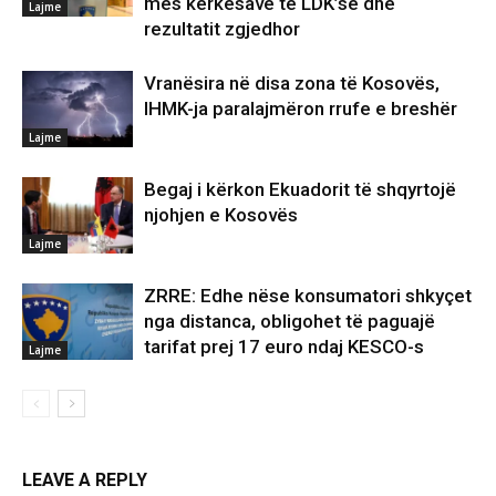
mes kërkesave të LDK’së dhe
Lajme
rezultatit zgjedhor
Vranësira në disa zona të Kosovës,
IHMK-ja paralajmëron rrufe e breshër
Lajme
Begaj i kërkon Ekuadorit të shqyrtojë
njohjen e Kosovës
Lajme
ZRRE: Edhe nëse konsumatori shkyçet
nga distanca, obligohet të paguajë
tarifat prej 17 euro ndaj KESCO-s
Lajme
LEAVE A REPLY