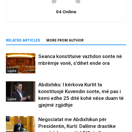
04 Online
RELATED ARTICLES
MORE FROM AUTHOR
Seanca konstituive vazhdon sonte në
mbrëmje vonë, s’dihet ende ora
Lajme
Abdixhiku: I kërkova Kurtit ta
konstituojë Kuvendin sonte, më pas i
kemi edhe 25 ditë kohë nëse duam të
Lajme
gjejmë zgjidhje
Negociatat me Abdixhikun për
Presidentin, Kurti: Dallime drastike