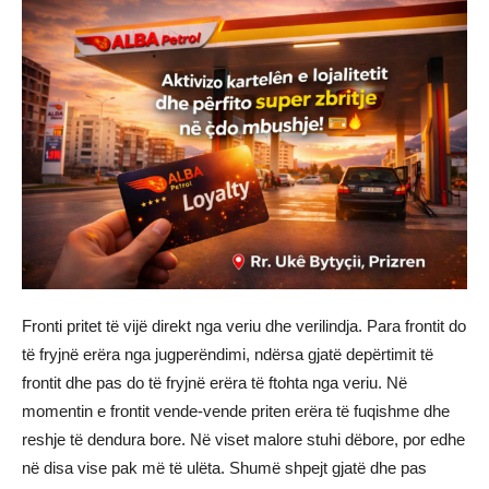
Fronti pritet të vijë direkt nga veriu dhe verilindja. Para frontit do
të fryjnë erëra nga jugperëndimi, ndërsa gjatë depërtimit të
frontit dhe pas do të fryjnë erëra të ftohta nga veriu. Në
momentin e frontit vende-vende priten erëra të fuqishme dhe
reshje të dendura bore. Në viset malore stuhi dëbore, por edhe
në disa vise pak më të ulëta. Shumë shpejt gjatë dhe pas