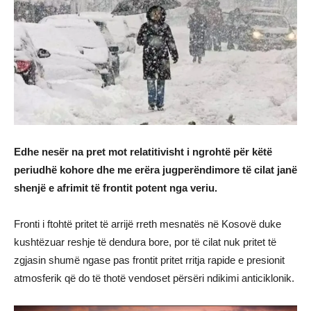
Edhe nesër na pret mot relatitivisht i ngrohtë për këtë
periudhë kohore dhe me erëra jugperëndimore të cilat janë
shenjë e afrimit të frontit potent nga veriu.
Fronti i ftohtë pritet të arrijë rreth mesnatës në Kosovë duke
kushtëzuar reshje të dendura bore, por të cilat nuk pritet të
zgjasin shumë ngase pas frontit pritet rritja rapide e presionit
atmosferik që do të thotë vendoset përsëri ndikimi anticiklonik.