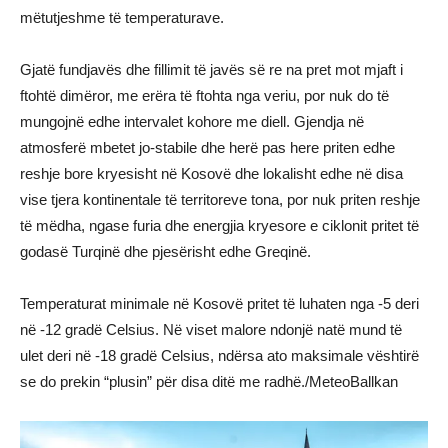
mëtutjeshme të temperaturave.
Gjatë fundjavës dhe fillimit të javës së re na pret mot mjaft i
ftohtë dimëror, me erëra të ftohta nga veriu, por nuk do të
mungojnë edhe intervalet kohore me diell. Gjendja në
atmosferë mbetet jo-stabile dhe herë pas here priten edhe
reshje bore kryesisht në Kosovë dhe lokalisht edhe në disa
vise tjera kontinentale të territoreve tona, por nuk priten reshje
të mëdha, ngase furia dhe energjia kryesore e ciklonit pritet të
godasë Turqinë dhe pjesërisht edhe Greqinë.
Temperaturat minimale në Kosovë pritet të luhaten nga -5 deri
në -12 gradë Celsius. Në viset malore ndonjë natë mund të
ulet deri në -18 gradë Celsius, ndërsa ato maksimale vështirë
se do prekin “plusin” për disa ditë me radhë./MeteoBallkan