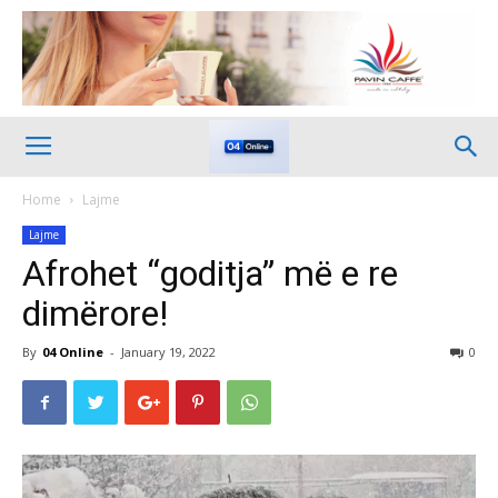
Home
Lajme
Lajme
Afrohet “goditja” më e re
dimërore!
By
04 Online
-
January 19, 2022
0